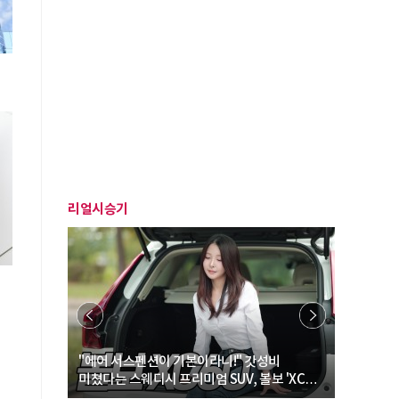
리얼시승기
… “여성·
"에어 서스펜션이 기본이라니!" 갓성비
"디자인 대
미쳤다는 스웨디시 프리미엄 SUV, 볼보 'XC60
크로스오버
B5 울트라'