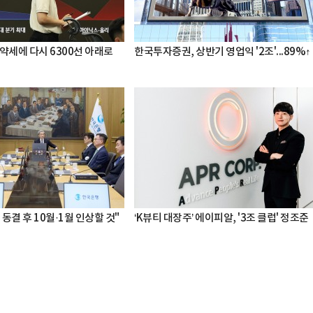
약세에 다시 6300선 아래로
한국투자증권, 상반기 영업익 '2조'...89%↑
 동결 후 10월·1월 인상할 것"
‘K뷰티 대장주’ 에이피알, '3조 클럽' 정조준
박지수 아나운서가 타본 ‘전설의 무쏘’
초보자도 반할 반전 매력”