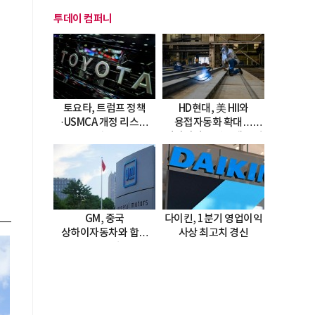
투데이 컴퍼니
토요타, 트럼프 정책
HD현대, 美 HII와
·USMCA 개정 리스크
용접자동화 확대…
직면
미시시피 조선소에 전격
도입
GM, 중국
다이킨, 1분기 영업이익
상하이자동차와 합작
사상 최고치 경신
20년 연장…
2047년까지 파트너십
지속