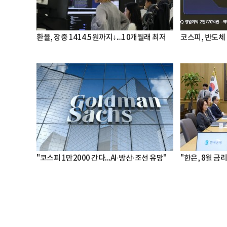
환율, 장중 1414.5원까지↓...10개월래 최저
코스피, 반도체 
"코스피 1만2000 간다...AI·방산·조선 유망"
"한은, 8월 금리