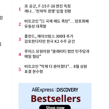
美 공군, F-15·F-16 엔진 독점
1
깨나…'전략적 경쟁' 입찰 전환
항
비트코인 "日 국채 매도 폭탄"… 암호화폐
2
유동성 대폭발
폴란드, 에이브럼스 300대 추가
3
검토한다지만 한국 K2 수주 굳건
를
루미스 상원의원 "클래리티 법안 민주당과
4
매일 협상"
비트코인 "악재 다 쏟아졌다"… 8월 상원
5
표결 분수령