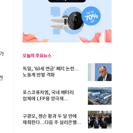
가
오늘의 주요뉴스
독일, '63세 연금' 폐지 논란…
노동계 반발 격화
견
포스코퓨처엠, 국내 배터리
업체에 LFP용 양극재
장기공급계약
구광모, 젠슨 황과 두 달 만에
재회한다…다음 주 실리콘밸리
방...