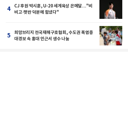
CJ 후원 박시훈, U-20 세계육상 은메달…"비
4
비고·햇반 덕분에 힘냈다"
희망브리지 전국재해구호협회, 수도권 폭염중
5
대경보 속 홍대 인근서 생수 나눔