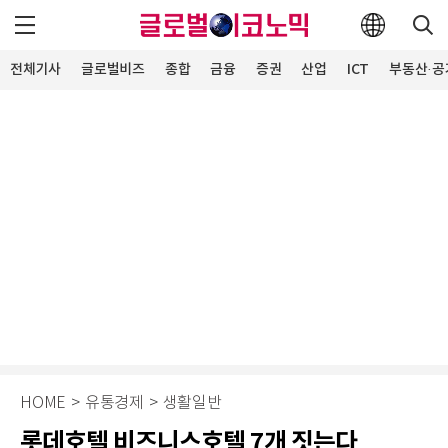
전체기사
글로벌비즈
종합
금융
증권
산업
ICT
부동산·공
HOME
>
유통경제
>
생활일반
롯데호텔 비즈니스호텔 7개 짓는다