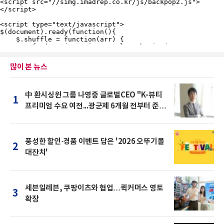
많이 본 뉴스
中 환시싱윈 그룹 나영중 글로벌CEO "K-뷰티
1
프리미엄 수요 여전...광군제 6개월 전부터 준비
를 "
풍성한 할인·경품 이벤트 담은 '2026 오뚜기몰
2
대잔치'
세븐일레븐, 쿠팡이츠와 협업…퀵커머스 영토
3
확장