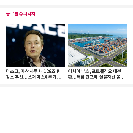
글로벌 슈퍼리치
머스크, 자산 하루 새 126조 원
아시아 부호, 포트폴리오 대전
감소 추산… 스페이스X 주가 하
환…독점 인프라·실물자산 몰린
락 때문
다