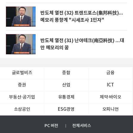
반도체 열전 (32) 트렌드포스(集邦科技)...
메모리 풍향계 "시세조사 1인자"
반도체 열전 (31) 난야테크(南亞科技) ...대
만 메모리의 꿈
글로벌비즈
종합
금융
증권
산업
ICT
부동산·공기업
유통경제
제약∙바이오
소상공인
ESG경영
오피니언
PC 버전
전체서비스