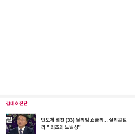
김대호 진단
반도체 열전 (33) 윌리엄 쇼클리... 실리콘밸
리 " 최초의 노벨상"