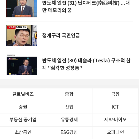
반도체 열전 (31) 난야테크(南亞科技) ...대
만 메모리의 꿈
청개구리 국민연금
반도체 열전 (30) 테슬라 (Tesla) 구조적 한
계 "심각한 성장통"
글로벌비즈
종합
금융
증권
산업
ICT
부동산·공기업
유통경제
제약∙바이오
소상공인
ESG경영
오피니언