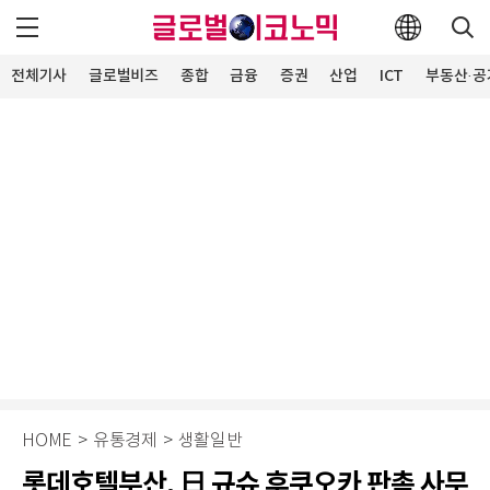
전체기사
글로벌비즈
종합
금융
증권
산업
ICT
부동산·공
HOME
>
유통경제
>
생활일반
롯데호텔부산, 日 규슈 후쿠오카 판촉 사무