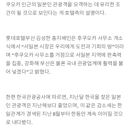
쿠오카 인근의 일본인 관광객을 모객하는 데 유리한 조
.
건이 될 것으로 보인다는 게 호텔측의 설명이다
롯데호텔부산 김성한 총지배인은 후쿠오카 사무소 개소
“
”
식에서
서일본 시장은 우리에게 도전과 기회의 땅
이라
“
며
후쿠오카 사무소를 거점으로 서일본 지역에 판촉력
,
을 집중
강화해 부산은 물론 국내 관광업계에 활력을 불
”
.
어 넣겠다
고 밝혔다
,
한편 한국관광공사에 따르면
지난달 한국을 찾은 일본
,
인 관광객은 지난해보다 줄었으며
이 같은 감소세는 한
8
일관계가 경색된 지난
월부터 한동안 계속 이어질 것으
.
로 내다봤다