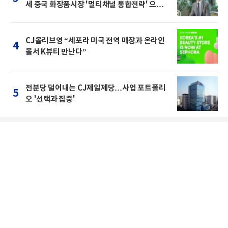
세 중국 화장품시장 '멀티채널 통합전략' 으로
돌파를"
CJ올리브영 “세포라 미국 전역 매장과 온라인
4
몰서 K뷰티 만난다”
전분당 덜어내는 CJ제일제당…사업 포트폴리
5
오 '선택과 집중'