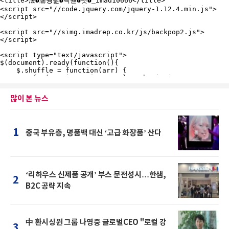
많이 본 뉴스
1
중국 부유층, 명품백 대신 ‘고급 화장품’ 산다
‘리하우스 신제품 공개’ 부스 문전성시…한샘,
2
B2C 공략 지속
中 환시싱윈 그룹 나영중 글로벌CEO "로컬 강
3