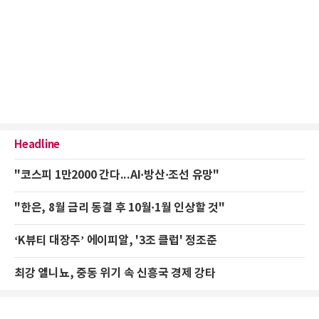
Headline
"코스피 1만2000 간다...AI·방산·조선 유망"
"한은, 8월 금리 동결 후 10월·1월 인상할 것"
‘K뷰티 대장주’ 에이피알, '3조 클럽' 정조준
최강 엘니뇨, 중동 위기 속 신흥국 경제 강타