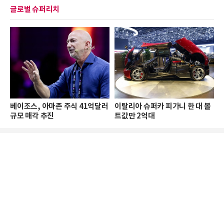
글로벌 슈퍼리치
베이조스, 아마존 주식 41억달러
이탈리아 슈퍼카 피가니 한 대 볼
규모 매각 추진
트값만 2억대