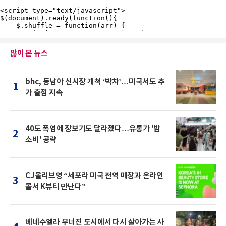
많이 본 뉴스
bhc, 동남아 신시장 개척 ‘박차’…미국서도 추
1
가 출점 지속
40도 폭염에 장보기도 달라졌다…유통가 '밤
2
소비' 공략
CJ올리브영 “세포라 미국 전역 매장과 온라인
3
몰서 K뷰티 만난다”
베네수엘라 무너진 도시에서 다시 살아가는 사