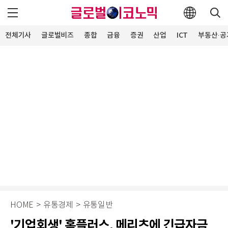
전체기사
글로벌비즈
종합
금융
증권
산업
ICT
부동산·공
HOME
>
유통경제
>
유통일반
'기업회생' 홈플러스, 메리츠에 긴급자금