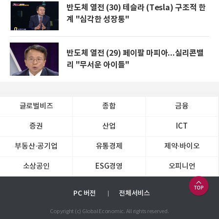
반도체 열전 (30) 테슬라 (Tesla) 구조적 한
계 "심각한 성장통"
반도체 열전 (29) 페이팔 마피아...실리콘밸
리 "무서운 아이들"
글로벌비즈
종합
금융
증권
산업
ICT
부동산·공기업
유통경제
제약∙바이오
소상공인
ESG경영
오피니언
PC 버전
전체서비스
Copyright (c) Global Economic. All rights reserved.