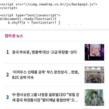
많이 본 뉴스
1
중국 부유층, 명품백 대신 ‘고급 화장품’ 산다
‘리하우스 신제품 공개’ 부스 문전성시…한샘,
2
B2C 공략 지속
中 환시싱윈 그룹 나영중 글로벌CEO "로컬 강
3
세 중국 화장품시장 '멀티채널 통합전략' 으로
돌파를"