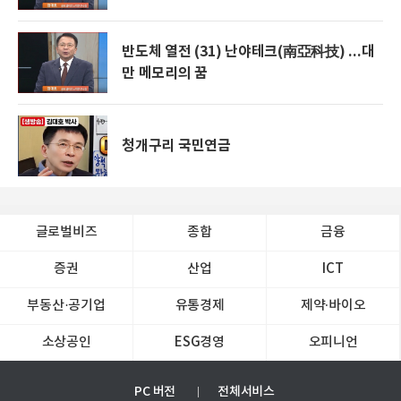
반도체 열전 (31) 난야테크(南亞科技) ...대
만 메모리의 꿈
청개구리 국민연금
글로벌비즈
종합
금융
증권
산업
ICT
부동산·공기업
유통경제
제약∙바이오
소상공인
ESG경영
오피니언
PC 버전
전체서비스