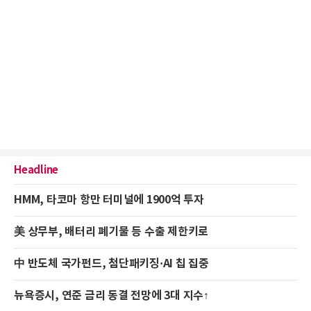
Headline
HMM, 타코마 항만 터미널에 1900억 투자
美 상무부, 배터리 폐기물 등 수출 제한키로
中 반도체 국가펀드, 첨단패키징·AI 칩 집중
뉴욕증시, 연준 금리 동결 전망에 3대 지수↑