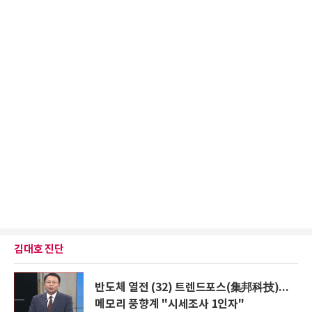
김대호 진단
반도체 열전 (32) 트렌드포스(集邦科技)...
메모리 풍향계 "시세조사 1인자"