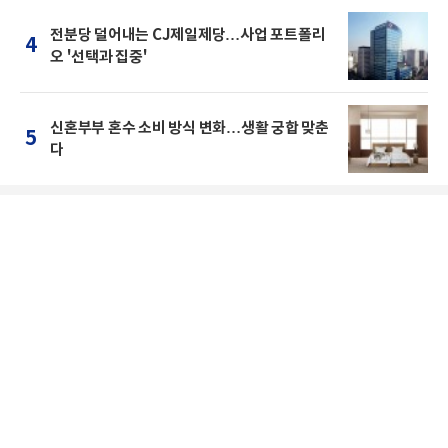
전분당 덜어내는 CJ제일제당…사업 포트폴리
4
오 '선택과 집중'
신혼부부 혼수 소비 방식 변화…생활 궁합 맞춘
5
다