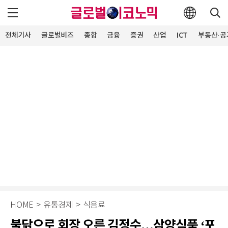
전체기사
글로벌비즈
종합
금융
증권
산업
ICT
부동산·공
HOME
>
유통경제
>
식음료
불닭으로 회장 오른 김정수…삼양식품 ‘포