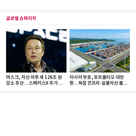
글로벌 슈퍼리치
머스크, 자산 하루 새 126조 원
아시아 부호, 포트폴리오 대전
감소 추산… 스페이스X 주가 하
환…독점 인프라·실물자산 몰린
락 때문
다