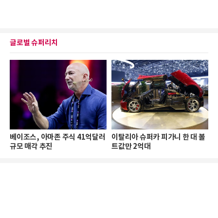
글로벌 슈퍼리치
베이조스, 아마존 주식 41억달러
이탈리아 슈퍼카 피가니 한 대 볼
규모 매각 추진
트값만 2억대