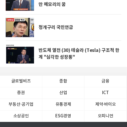
만 메모리의 꿈
청개구리 국민연금
반도체 열전 (30) 테슬라 (Tesla) 구조적 한
계 "심각한 성장통"
글로벌비즈
종합
금융
증권
산업
ICT
부동산·공기업
유통경제
제약∙바이오
소상공인
ESG경영
오피니언