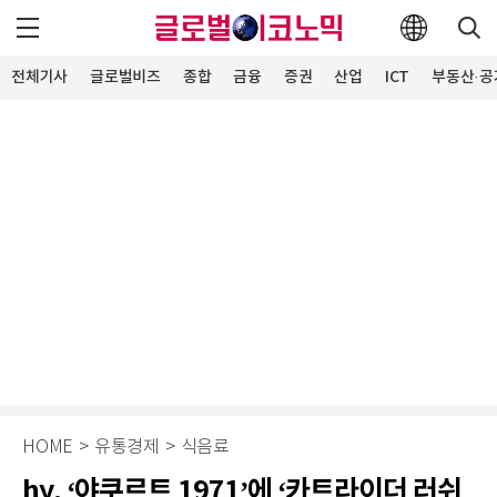
전체기사
글로벌비즈
종합
금융
증권
산업
ICT
부동산·공
HOME
>
유통경제
>
식음료
hy, ‘야쿠르트 1971’에 ‘카트라이더 러쉬