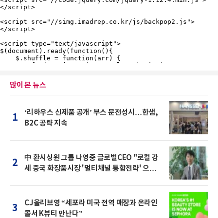
많이 본 뉴스
‘리하우스 신제품 공개’ 부스 문전성시…한샘,
1
B2C 공략 지속
中 환시싱윈 그룹 나영중 글로벌CEO "로컬 강
2
세 중국 화장품시장 '멀티채널 통합전략' 으로
돌파를"
CJ올리브영 “세포라 미국 전역 매장과 온라인
3
몰서 K뷰티 만난다”