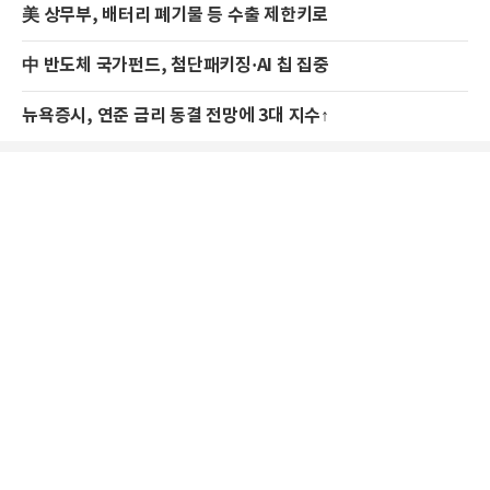
美 상무부, 배터리 폐기물 등 수출 제한키로
中 반도체 국가펀드, 첨단패키징·AI 칩 집중
뉴욕증시, 연준 금리 동결 전망에 3대 지수↑