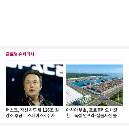
글로벌 슈퍼리치
머스크, 자산 하루 새 126조 원
아시아 부호, 포트폴리오 대전
감소 추산… 스페이스X 주가 하
환…독점 인프라·실물자산 몰린
락 때문
다