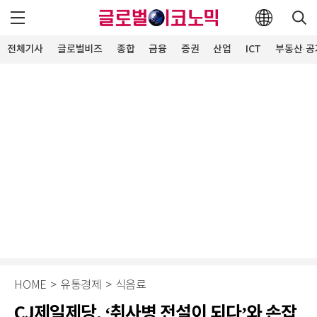
전체기사
글로벌비즈
종합
금융
증권
산업
ICT
부동산·공
HOME
>
유통경제
>
식음료
CJ제일제당, ‘취사병 전설이 되다’와 손잡