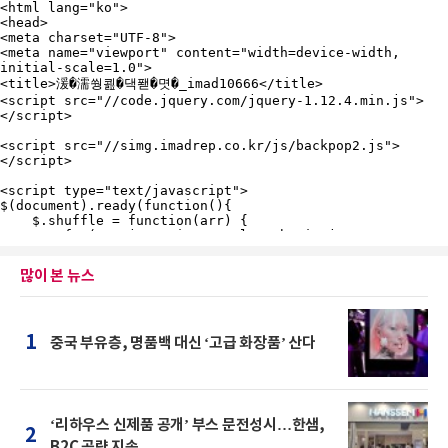
많이 본 뉴스
1
중국 부유층, 명품백 대신 ‘고급 화장품’ 산다
‘리하우스 신제품 공개’ 부스 문전성시…한샘,
2
B2C 공략 지속