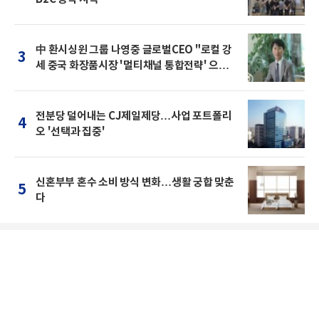
中 환시싱윈 그룹 나영중 글로벌CEO "로컬 강
3
세 중국 화장품시장 '멀티채널 통합전략' 으로
돌파를"
전분당 덜어내는 CJ제일제당…사업 포트폴리
4
오 '선택과 집중'
신혼부부 혼수 소비 방식 변화…생활 궁합 맞춘
5
다