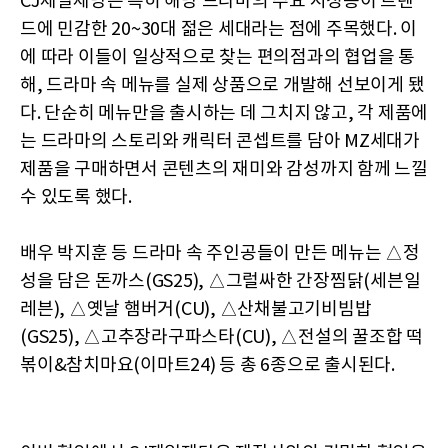
CJ제일제당은 특히 해당 드라마의 주요 시청층이 트렌
드에 민감한 20~30대 젊은 세대라는 점에 주목했다. 이
에 따라 이들이 일상적으로 찾는 편의점과의 협업을 통
해, 드라마 속 메뉴를 실제 상품으로 개발해 선보이게 됐
다. 단순히 메뉴만을 출시하는 데 그치지 않고, 각 제품에
는 드라마의 스토리와 캐릭터 콘셉트를 담아 MZ세대가
제품을 구매하면서 콘텐츠의 재미와 감성까지 함께 느낄
수 있도록 했다.
배우 박지훈 등 드라마 속 주인공들이 만든 메뉴는 △정
성을 담은 돈까스(GS25), △그럴싸한 간장찜닭(세븐일
레븐), △옛날 햄버거(CU), △산채불고기비빔밥
(GS25), △고추장라구파스타(CU), △전설의 꿀조합 떡
볶이&참치마요(이마트24) 등 총 6종으로 출시된다.