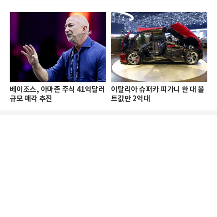
베이조스, 아마존 주식 41억달러
이탈리아 슈퍼카 피가니 한 대 볼
규모 매각 추진
트값만 2억대