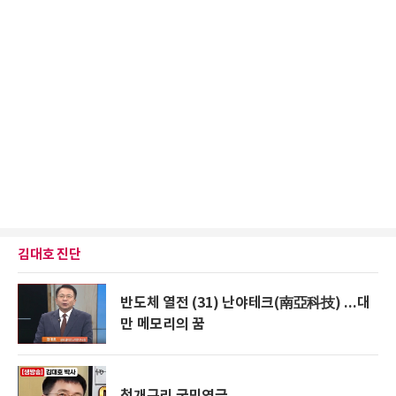
김대호 진단
반도체 열전 (31) 난야테크(南亞科技) ...대
만 메모리의 꿈
청개구리 국민연금