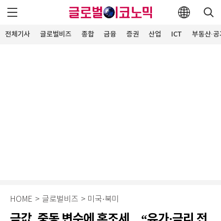
전체기사
글로벌비즈
종합
금융
증권
산업
ICT
부동산·공
HOME
>
글로벌비즈
>
미국·북미
금값, 중동 변수에 혼조세…“유가·금리 전