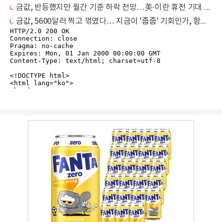
금값, 반등했지만 월간 기준 하락 전망…美·이란 휴전 기대 영향
금값, 5600달러 찍고 꺾였다… 지금이 '줍줍' 기회인가, 함정인가