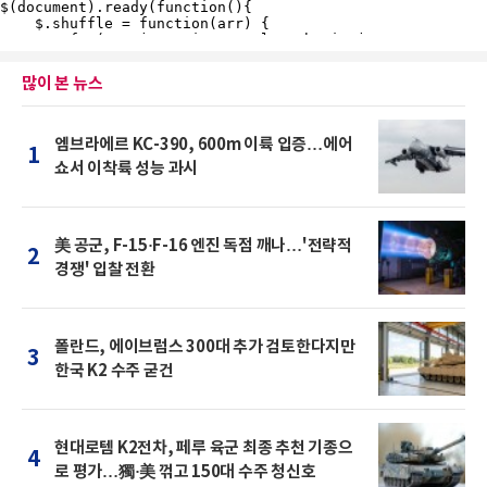
많이 본 뉴스
엠브라에르 KC-390, 600m 이륙 입증…에어
1
쇼서 이착륙 성능 과시
美 공군, F-15·F-16 엔진 독점 깨나…'전략적
2
경쟁' 입찰 전환
폴란드, 에이브럼스 300대 추가 검토한다지만
3
한국 K2 수주 굳건
현대로템 K2전차, 페루 육군 최종 추천 기종으
4
로 평가…獨·美 꺾고 150대 수주 청신호