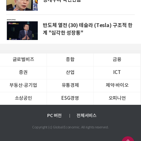
반도체 열전 (30) 테슬라 (Tesla) 구조적 한
계 "심각한 성장통"
글로벌비즈
종합
금융
증권
산업
ICT
부동산·공기업
유통경제
제약∙바이오
소상공인
ESG경영
오피니언
PC 버전
전체서비스
Copyright (c) Global Economic. All rights reserved.