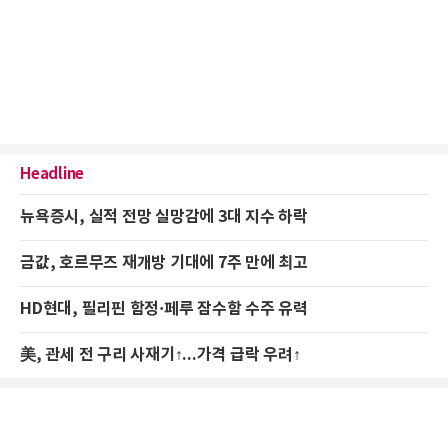
Headline
뉴욕증시, 실적 전망 실망감에 3대 지수 하락
금값, 호르무즈 재개방 기대에 7주 만에 최고
HD현대, 필리핀 함정·페루 잠수함 수주 유력
美, 관세 전 구리 사재기↑...가격 급락 우려↑