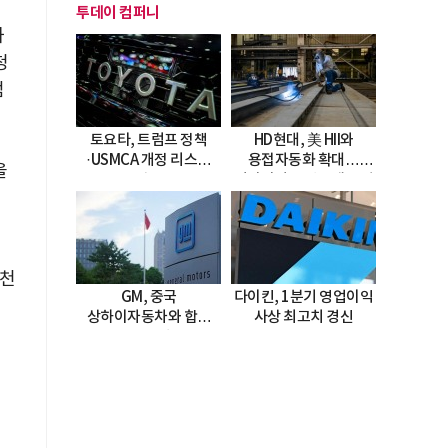
투데이 컴퍼니
와
청
점
토요타, 트럼프 정책
HD현대, 美 HII와
·USMCA 개정 리스크
용접자동화 확대…
을
직면
미시시피 조선소에 전격
도입
인천
GM, 중국
다이킨, 1분기 영업이익
상하이자동차와 합작
사상 최고치 경신
20년 연장…
2047년까지 파트너십
지속