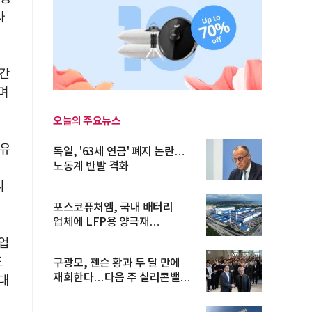
사
민간
며
오늘의 주요뉴스
 유
독일, '63세 연금' 폐지 논란…
노동계 반발 격화
채
니
포스코퓨처엠, 국내 배터리
업체에 LFP용 양극재
장기공급계약
업
도
구광모, 젠슨 황과 두 달 만에
재회한다…다음 주 실리콘밸리
대
방...