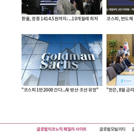
환율, 장중 1414.5원까지↓...10개월래 최저
코스피, 반도체 
"코스피 1만2000 간다...AI·방산·조선 유망"
"한은, 8월 금리
글로벌이코노믹 패밀리 사이트
글로벌모빌리티