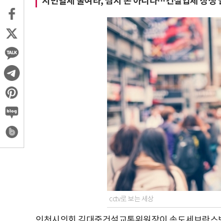
시민혈세 줄여라, 쌈지 돈 아니다···건설업체 상생
cctv로 보는 세상
인천시의회 김대중건설교통위원장이 송도세브란스병