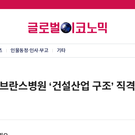
츠
인물동정·인사·부고
기타
브란스병원 ‘건설산업 구조’ 직격