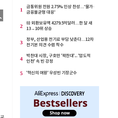
금통위원 전원 2.75% 인상 찬성…“물가·
1
금융불균형 대응”
韓 외환보유액 4279.5억달러…한 달 새
2
13→10위 상승
정부, 산업용 전기료 부담 낮춘다…12차
3
전기본 의견 수렴 착수
박찬대 시장, 구호만 '꽉찬대'... '압도적
4
인천' 속 빈 강정
5
'혁신의 여왕' 우성빈 기장군수
문공