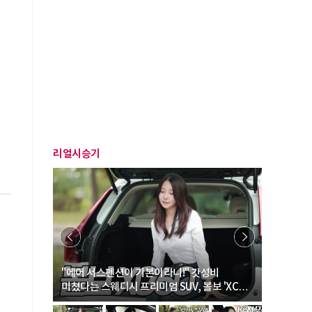
리얼시승기
… “여성·
"에어 서스펜션이 기본이라니!" 갓성비
"디자인 대
미쳤다는 스웨디시 프리미엄 SUV, 볼보 'XC60
크로스오버
B5 울트라'