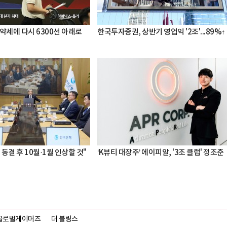
약세에 다시 6300선 아래로
한국투자증권, 상반기 영업익 '2조'...89%↑
 동결 후 10월·1월 인상할 것"
‘K뷰티 대장주’ 에이피알, '3조 클럽' 정조준
글로벌게이머즈
더 블링스