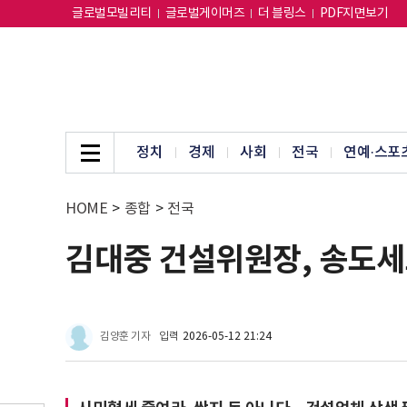
글로벌모빌리티
글로벌게이머즈
더 블링스
PDF지면보기
정치
경제
사회
전국
연예·스포
HOME
>
종합
>
전국
김대중 건설위원장, 송도세
김양훈 기자
입력
2026-05-12 21:24