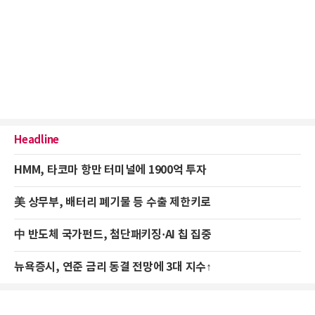
Headline
HMM, 타코마 항만 터미널에 1900억 투자
美 상무부, 배터리 폐기물 등 수출 제한키로
中 반도체 국가펀드, 첨단패키징·AI 칩 집중
뉴욕증시, 연준 금리 동결 전망에 3대 지수↑