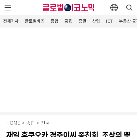
전체기사
글로벌비즈
종합
금융
증권
산업
ICT
부동산·공
HOME
>
종합
>
전국
재일 후쿠오카 경주이씨 종친회, 조상의 뿌