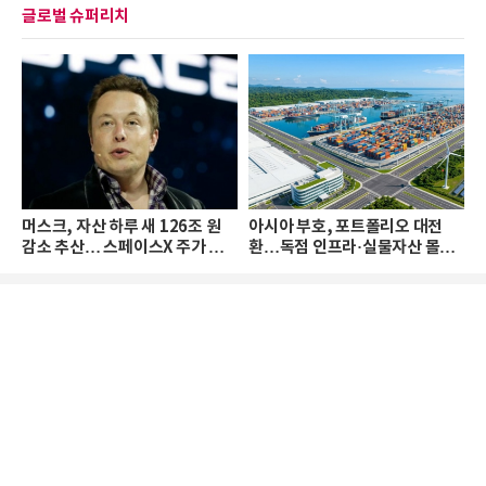
글로벌 슈퍼리치
머스크, 자산 하루 새 126조 원
아시아 부호, 포트폴리오 대전
감소 추산… 스페이스X 주가 하
환…독점 인프라·실물자산 몰린
락 때문
다