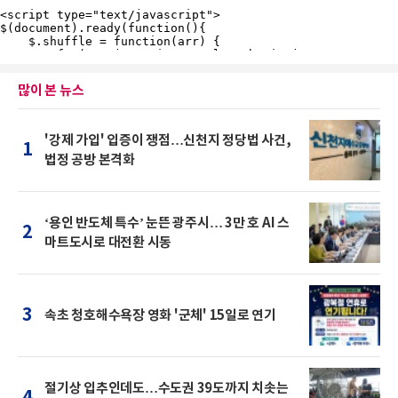
많이 본 뉴스
'강제 가입' 입증이 쟁점…신천지 정당법 사건,
1
법정 공방 본격화
‘용인 반도체 특수’ 눈뜬 광주시… 3만 호 AI 스
2
마트도시로 대전환 시동
3
속초 청호해수욕장 영화 '군체' 15일로 연기
절기상 입추인데도…수도권 39도까지 치솟는
4