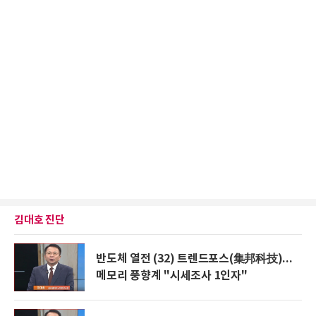
김대호 진단
반도체 열전 (32) 트렌드포스(集邦科技)...
메모리 풍향계 "시세조사 1인자"