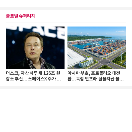
글로벌 슈퍼리치
머스크, 자산 하루 새 126조 원
아시아 부호, 포트폴리오 대전
감소 추산… 스페이스X 주가 하
환…독점 인프라·실물자산 몰린
락 때문
다