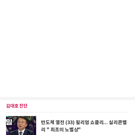
김대호 진단
반도체 열전 (33) 윌리엄 쇼클리... 실리콘밸
리 " 최초의 노벨상"