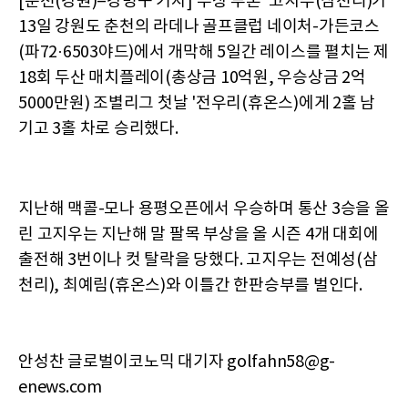
[춘천(강원)=강병구 기자]'부상 투혼' 고지우(삼천리)가
13일 강원도 춘천의 라데나 골프클럽 네이처-가든코스
(파72·6503야드)에서 개막해 5일간 레이스를 펼치는 제
18회 두산 매치플레이(총상금 10억원, 우승상금 2억
5000만원) 조별리그 첫날 '전우리(휴온스)에게 2홀 남
기고 3홀 차로 승리했다.
지난해 맥콜-모나 용평오픈에서 우승하며 통산 3승을 올
린 고지우는 지난해 말 팔목 부상을 올 시즌 4개 대회에
출전해 3번이나 컷 탈락을 당했다. 고지우는 전예성(삼
천리), 최예림(휴온스)와 이틀간 한판승부를 벌인다.
안성찬 글로벌이코노믹 대기자 golfahn58@g-
enews.com