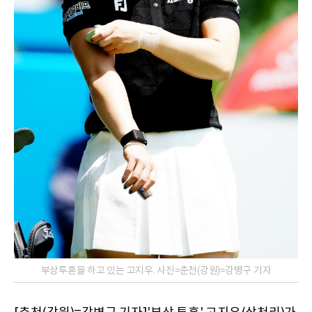
부상투혼을 하고 있는 고지우. 사진=춘천(강원)=강병구 기자