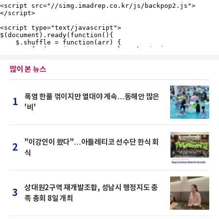
많이 본 뉴스
폭염 한풀 꺾이지만 열대야 계속…동해안 많은
1
'비'
"이강인이 쐈다"…아틀레티코 선수단 한식 회
2
식
상대원2구역 재개발조합, 성남시 행정지도 충
3
족 총회 8일 개최