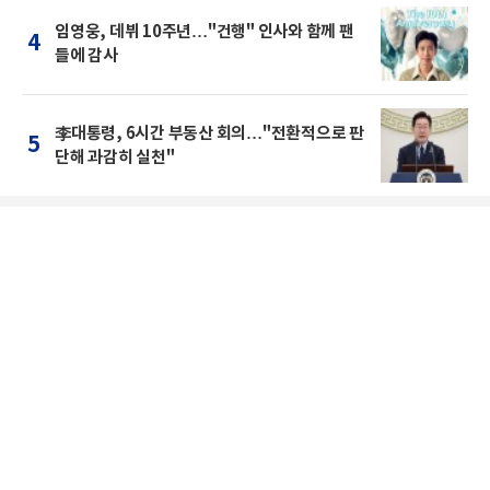
임영웅, 데뷔 10주년…"건행" 인사와 함께 팬
4
들에 감사
李대통령, 6시간 부동산 회의…"전환적으로 판
5
단해 과감히 실천"