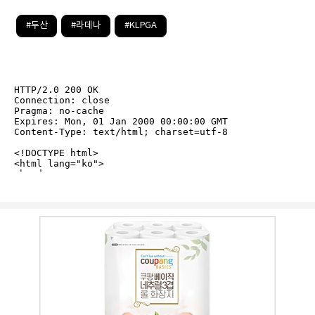
#두산
#라데나
#KLPGA