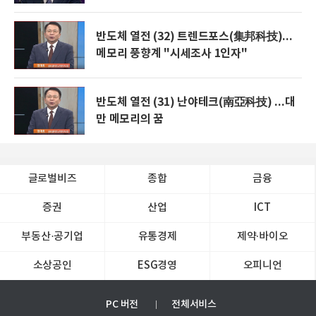
반도체 열전 (32) 트렌드포스(集邦科技)...
메모리 풍향계 "시세조사 1인자"
반도체 열전 (31) 난야테크(南亞科技) ...대
만 메모리의 꿈
글로벌비즈
종합
금융
증권
산업
ICT
부동산·공기업
유통경제
제약∙바이오
소상공인
ESG경영
오피니언
PC 버전
전체서비스