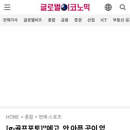
전체기사
글로벌비즈
종합
금융
증권
산업
ICT
부동산·공
HOME
>
종합
>
연예·스포츠
[g-골프포토]"에고, 안 아픈 곳이 없