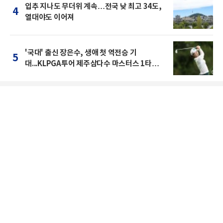
입추 지나도 무더위 계속…전국 낮 최고 34도,
4
열대야도 이어져
'국대' 출신 장은수, 생애 첫 역전승 기
5
대...KLPGA투어 제주삼다수 마스터스 1타차
공동 2위