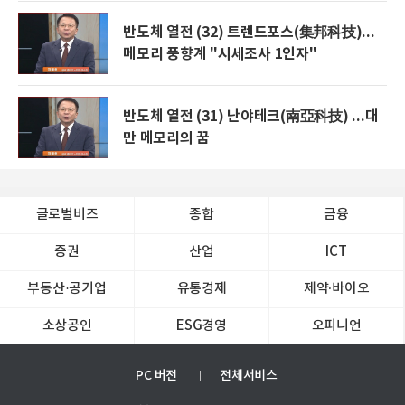
반도체 열전 (32) 트렌드포스(集邦科技)...
메모리 풍향계 "시세조사 1인자"
반도체 열전 (31) 난야테크(南亞科技) ...대
만 메모리의 꿈
글로벌비즈
종합
금융
증권
산업
ICT
부동산·공기업
유통경제
제약∙바이오
소상공인
ESG경영
오피니언
PC 버전
전체서비스