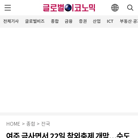
전체기사
글로벌비즈
종합
금융
증권
산업
ICT
부동산·공
HOME
>
종합
>
전국
여주 금사면서 22일 참외축제 개막…수도