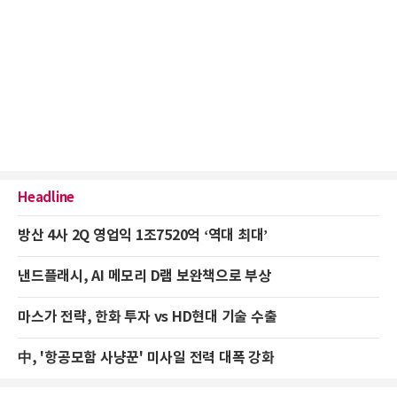
Headline
방산 4사 2Q 영업익 1조7520억 ‘역대 최대’
낸드플래시, AI 메모리 D램 보완책으로 부상
마스가 전략, 한화 투자 vs HD현대 기술 수출
中, '항공모함 사냥꾼' 미사일 전력 대폭 강화