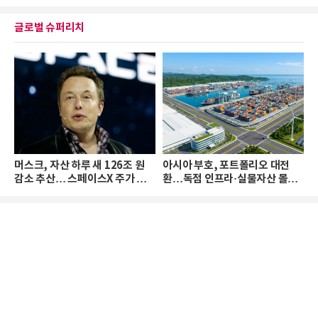
글로벌 슈퍼리치
머스크, 자산 하루 새 126조 원
아시아 부호, 포트폴리오 대전
감소 추산… 스페이스X 주가 하
환…독점 인프라·실물자산 몰린
락 때문
다