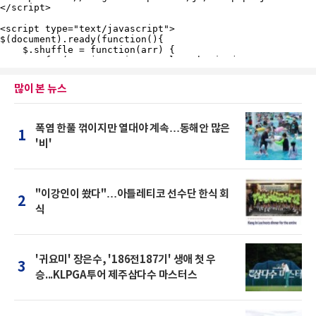
많이 본 뉴스
폭염 한풀 꺾이지만 열대야 계속…동해안 많은
1
'비'
"이강인이 쐈다"…아틀레티코 선수단 한식 회
2
식
'귀요미' 장은수, '186전187기' 생애 첫 우
3
승...KLPGA투어 제주삼다수 마스터스