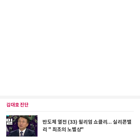
김대호 진단
반도체 열전 (33) 윌리엄 쇼클리... 실리콘밸
리 " 최초의 노벨상"