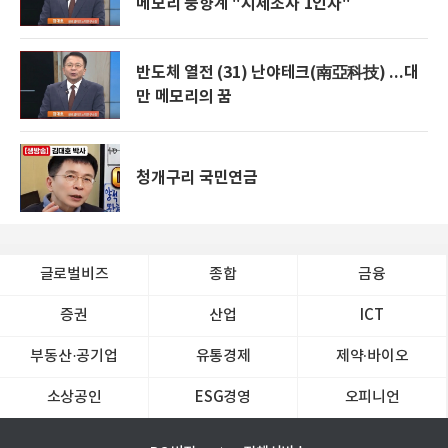
메모리 풍향계 "시세조사 1인자"
반도체 열전 (31) 난야테크(南亞科技) ...대
만 메모리의 꿈
청개구리 국민연금
글로벌비즈
종합
금융
증권
산업
ICT
부동산·공기업
유통경제
제약∙바이오
소상공인
ESG경영
오피니언