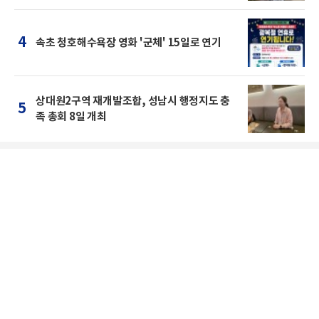
4
속초 청호해수욕장 영화 '군체' 15일로 연기
상대원2구역 재개발조합, 성남시 행정지도 충
5
족 총회 8일 개최