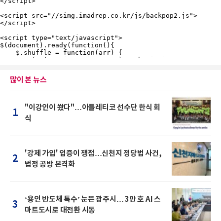
많이 본 뉴스
"이강인이 쐈다"…아틀레티코 선수단 한식 회
1
식
'강제 가입' 입증이 쟁점…신천지 정당법 사건,
2
법정 공방 본격화
‘용인 반도체 특수’ 눈뜬 광주시… 3만 호 AI 스
3
마트도시로 대전환 시동