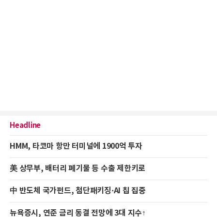
Headline
HMM, 타코마 항만 터미널에 1900억 투자
美 상무부, 배터리 폐기물 등 수출 제한키로
中 반도체 국가펀드, 첨단패키징·AI 칩 집중
뉴욕증시, 연준 금리 동결 전망에 3대 지수↑