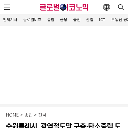
전체기사
글로벌비즈
종합
금융
증권
산업
ICT
부동산·공
HOME
>
종합
>
전국
수원특례시, 광역철도망 구축·탄소중립 도