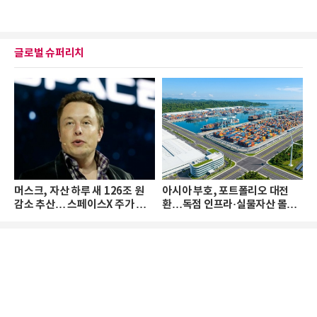
글로벌 슈퍼리치
머스크, 자산 하루 새 126조 원
아시아 부호, 포트폴리오 대전
감소 추산… 스페이스X 주가 하
환…독점 인프라·실물자산 몰린
락 때문
다