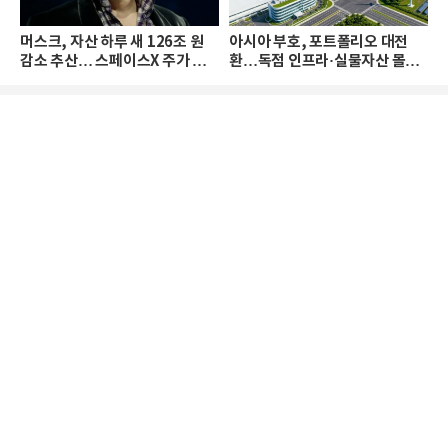
머스크, 자산 하루 새 126조 원
아시아 부호, 포트폴리오 대전
감소 추산… 스페이스X 주가 하
환…독점 인프라·실물자산 몰린
락 때문
다