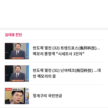
김대호 진단
반도체 열전 (32) 트렌드포스(集邦科技)...
메모리 풍향계 "시세조사 1인자"
반도체 열전 (31) 난야테크(南亞科技) ...대
만 메모리의 꿈
청개구리 국민연금