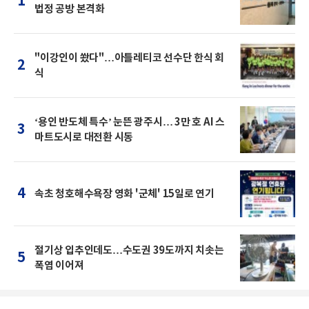
1
법정 공방 본격화
"이강인이 쐈다"…아틀레티코 선수단 한식 회
2
식
‘용인 반도체 특수’ 눈뜬 광주시… 3만 호 AI 스
3
마트도시로 대전환 시동
4
속초 청호해수욕장 영화 '군체' 15일로 연기
절기상 입추인데도…수도권 39도까지 치솟는
5
폭염 이어져