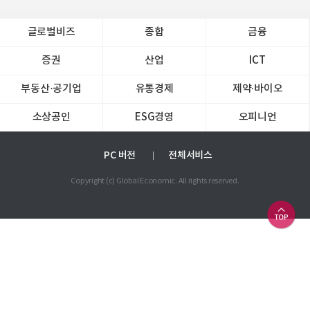
글로벌비즈
종합
금융
증권
산업
ICT
부동산·공기업
유통경제
제약∙바이오
소상공인
ESG경영
오피니언
PC 버전
전체서비스
Copyright (c) Global Economic. All rights reserved.