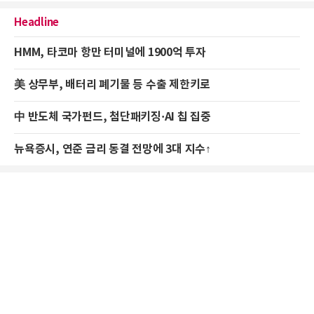
Headline
HMM, 타코마 항만 터미널에 1900억 투자
美 상무부, 배터리 폐기물 등 수출 제한키로
中 반도체 국가펀드, 첨단패키징·AI 칩 집중
뉴욕증시, 연준 금리 동결 전망에 3대 지수↑