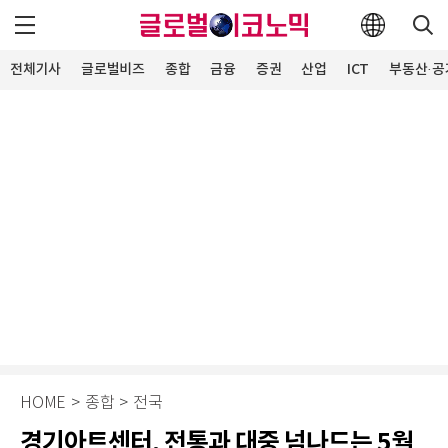
전체기사
글로벌비즈
종합
금융
증권
산업
ICT
부동산·공
HOME
>
종합
>
전국
경기아트센터, 전통과 대중 넘나드는 5월