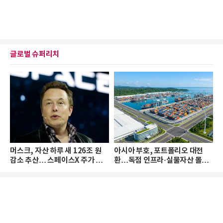
글로벌 슈퍼리치
머스크, 자산 하루 새 126조 원
아시아 부호, 포트폴리오 대전
감소 추산… 스페이스X 주가 하
환…독점 인프라·실물자산 몰린
락 때문
다