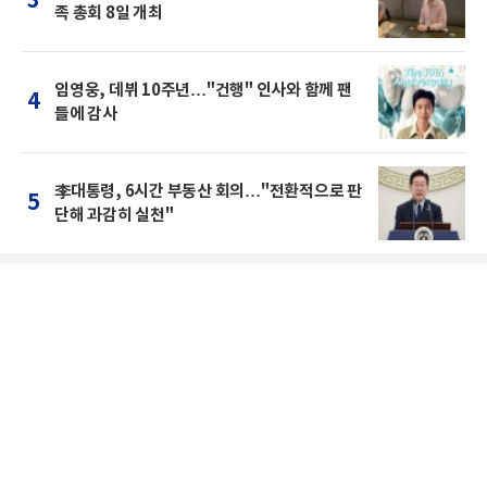
3
족 총회 8일 개최
임영웅, 데뷔 10주년…"건행" 인사와 함께 팬
4
들에 감사
李대통령, 6시간 부동산 회의…"전환적으로 판
5
단해 과감히 실천"