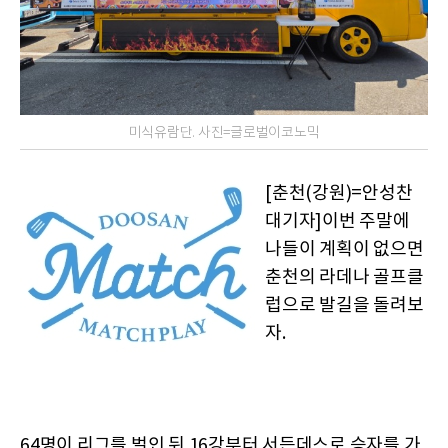
미식유람단. 사진=글로벌이코노믹
[춘천(강원)=안성찬
대기자]이번 주말에
나들이 계획이 없으면
춘천의 라데나 골프클
럽으로 발길을 돌려보
자.
64명이 리그를 벌인 뒤 16강부터 서든데스로 승자를 가