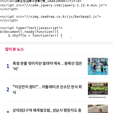
많이 본 뉴스
폭염 한풀 꺾이지만 열대야 계속…동해안 많은
1
'비'
"이강인이 쐈다"…아틀레티코 선수단 한식 회
2
식
상대원2구역 재개발조합, 성남시 행정지도 충