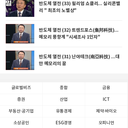
반도체 열전 (33) 윌리엄 쇼클리... 실리콘밸
리 " 최초의 노벨상"
반도체 열전 (32) 트렌드포스(集邦科技)...
메모리 풍향계 "시세조사 1인자"
반도체 열전 (31) 난야테크(南亞科技) ...대
만 메모리의 꿈
글로벌비즈
종합
금융
증권
산업
ICT
부동산·공기업
유통경제
제약∙바이오
소상공인
ESG경영
오피니언