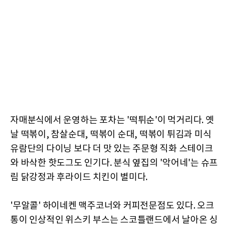
자매분식에서 운영하는 포차는 '떡튀순'이 먹거리다. 옛
날 떡볶이, 참살순대, 떡볶이 순대, 떡볶이 튀김과 미식
유람단의 다이닝 보다 더 맛 있는 주문형 직화 스테이크
와 바삭한 핫도그도 인기다. 분식 옆집의 '악어네'는 슈프
림 닭강정과 후라이드 치킨이 별미다.
'무알콜' 하이네켄 맥주코너와 커피전문점도 있다. 오크
통이 인상적인 위스키 부스는 스코틀랜드에서 날아온 싱