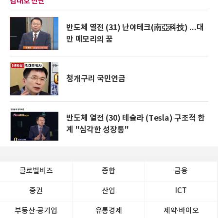
김대호 진단
반도체 열전 (31) 난야테크(南亞科技) ...대
만 메모리의 꿈
청개구리 국민연금
반도체 열전 (30) 테슬라 (Tesla) 구조적 한
계 "심각한 성장통"
글로벌비즈
종합
금융
증권
산업
ICT
부동산·공기업
유통경제
제약∙바이오