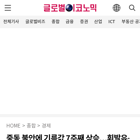
전체기사
글로벌비즈
종합
금융
증권
산업
ICT
부동산·공
HOME
>
종합
>
경제
중동 불안에 기름값 7주째 상승…휘발유·