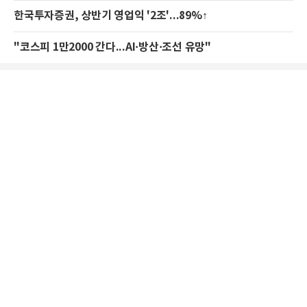
한국투자증권, 상반기 영업익 '2조'...89%↑
"코스피 1만2000 간다...AI·방산·조선 유망"