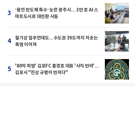
‘용인 반도체 특수’ 눈뜬 광주시… 3만 호 AI 스
3
마트도시로 대전환 시동
절기상 입추인데도…수도권 39도까지 치솟는
4
폭염 이어져
'80억 피멍' 김포FC 홍경호 대표 '사직 반려'…
5
김포시 "진상 규명이 먼저다"