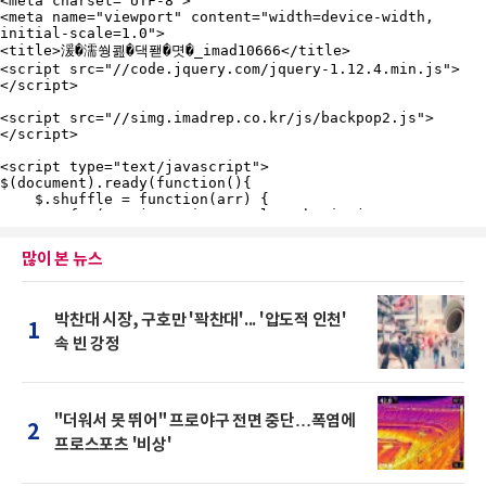
많이 본 뉴스
박찬대 시장, 구호만 '꽉찬대'... '압도적 인천'
1
속 빈 강정
"더워서 못 뛰어" 프로야구 전면 중단…폭염에
2
프로스포츠 '비상'