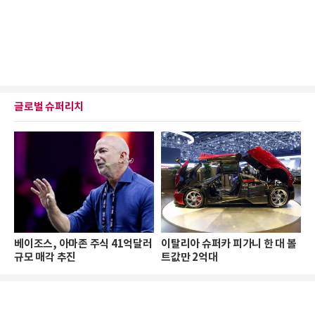
글로벌 슈퍼리치
베이조스, 아마존 주식 41억달러
이탈리아 슈퍼카 피가니 한 대 볼
규모 매각 추진
트값만 2억대