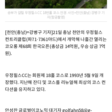
승부가 갈릴 우정힐스CC 18번홀 코스 전경. 사진=천안(충남) 강병구 기
자(항공촬영)
[천안(충남)=강병구 기자]21일 충남 천안의 우정힐스
컨트리클럽(파71·7361야드)에서 개막해 나흘간 열리는
코오롱 제68회 한국오픈(총상금 14억원, 우승 상금 7억
원).
우정힐스CC는 회원제 18홀 코스로 1993년 5월 9일 개
장했다. 지난해 잔디 및 코스를 리뉴얼해 최상의 코스 컨
다션을 유지하고 있다.
안성찬 글로벌이코노믹 대기자 golfahn58@g-