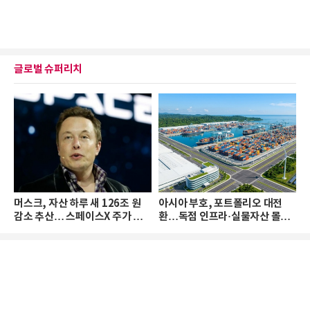
글로벌 슈퍼리치
머스크, 자산 하루 새 126조 원
아시아 부호, 포트폴리오 대전
감소 추산… 스페이스X 주가 하
환…독점 인프라·실물자산 몰린
락 때문
다