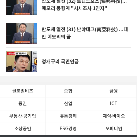
반도체 열전 (32) 트렌드포스(集邦科技)...
메모리 풍향계 "시세조사 1인자"
반도체 열전 (31) 난야테크(南亞科技) ...대
만 메모리의 꿈
청개구리 국민연금
글로벌비즈
종합
금융
증권
산업
ICT
부동산·공기업
유통경제
제약∙바이오
소상공인
ESG경영
오피니언