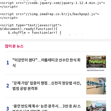
많이 본 뉴스
"이강인이 쐈다"…아틀레티코 선수단 한식 회
1
식
'강제 가입' 입증이 쟁점…신천지 정당법 사건,
2
법정 공방 본격화
‘용인 반도체 특수’ 눈뜬 광주시… 3만 호 AI 스
3