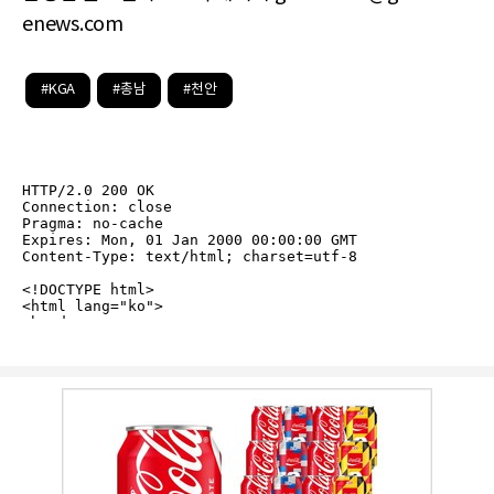
enews.com
#KGA
#총남
#천안