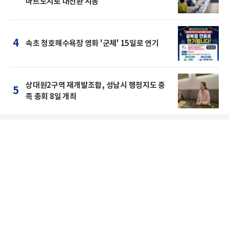
마트도시로 대전환 시동
4
속초 청호해수욕장 영화 '군체' 15일로 연기
상대원2구역 재개발조합, 성남시 행정지도 충
5
족 총회 8일 개최