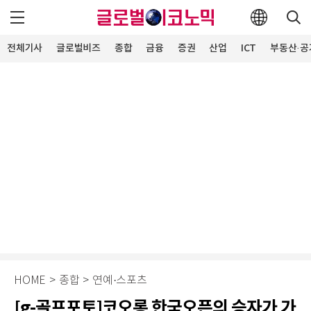
전체기사
글로벌비즈
종합
금융
증권
산업
ICT
부동산·공
HOME
>
종합
>
연예·스포츠
[g-골프포토]코오롱 한국오픈의 승자가 가