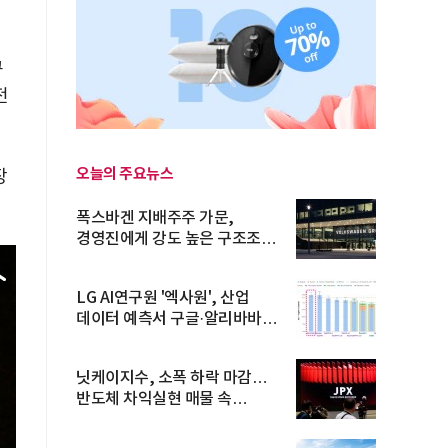
꾸
전
오늘의 주요뉴스
장
폭스바겐 지배주주 가문,
경영진에게 강도 높은 구조조정
주문
LG AI연구원 '엑사원', 산업
데이터 예측서 구글·알리바바
제쳐
닛케이지수, 소폭 하락 마감…
반도체 차익실현 매물 속
TOPIX 선...