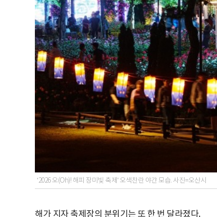
‘2026 오(Oh)! 해피 장미빛 축제’ 오색찬란 야갼 모습. 사진=오산시
해가 지자 축제장의 분위기는 또 한 번 달라졌다.