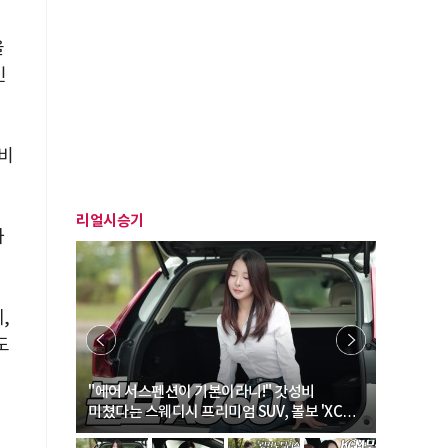
을
민
비
리얼시승기
하
,
도
… “여성·
"에어 서스펜션이 기본이라니!" 갓성비
"디자인 대
미쳤다는 스웨디시 프리미엄 SUV, 볼보 'XC60
크로스오버
B5 울트라'