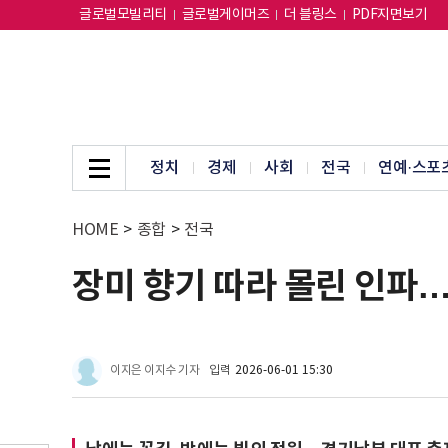
글로벌모빌리티
글로벌게이머즈
더 블링스
PDF지면보기
정치
경제
사회
전국
연예·스포
HOME
>
종합
>
전국
장미 향기 따라 몰린 인파…'
이지은 이지수 기자
입력
2026-06-01 15:30