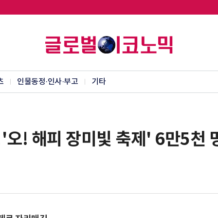
츠
인물동정·인사·부고
기타
오! 해피 장미빛 축제' 6만5천 