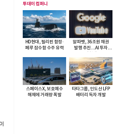
투데이 컴퍼니
HD현대, 필리핀 함정·
알파벳, 36조원 채권
페루 잠수함 수주 유력
발행 추진…AI 투자
시험대
스페이스X, 보호예수
타타그룹, 인도산 LFP
해제에 거래량 폭발
배터리 독자 개발
이