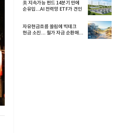
美 지속가능 펀드 14분기 만에
순유입…AI 전력망 ETF가 견인
자유현금흐름 쏠림에 빅테크
현금 소진… 월가 자금 순환매
확산