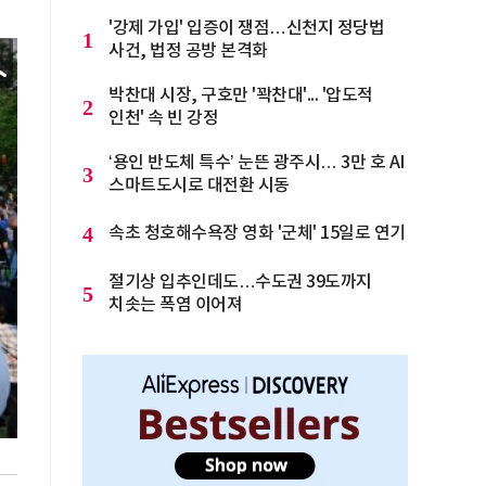
'강제 가입' 입증이 쟁점…신천지 정당법
1
사건, 법정 공방 본격화
박찬대 시장, 구호만 '꽉찬대'... '압도적
2
인천' 속 빈 강정
‘용인 반도체 특수’ 눈뜬 광주시… 3만 호 AI
3
스마트도시로 대전환 시동
4
속초 청호해수욕장 영화 '군체' 15일로 연기
절기상 입추인데도…수도권 39도까지
5
치솟는 폭염 이어져