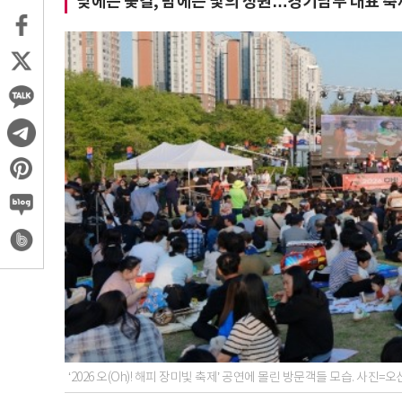
낮에는 꽃길, 밤에는 빛의 정원…경기남부 대표 
‘2026 오(Oh)! 해피 장미빛 축제’ 공연에 몰린 방문객들 모습. 사진=