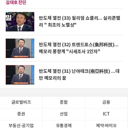
김대호 진단
반도체 열전 (33) 윌리엄 쇼클리... 실리콘밸
리 " 최초의 노벨상"
반도체 열전 (32) 트렌드포스(集邦科技)...
메모리 풍향계 "시세조사 1인자"
반도체 열전 (31) 난야테크(南亞科技) ...대
만 메모리의 꿈
글로벌비즈
종합
금융
증권
산업
ICT
부동산·공기업
유통경제
제약∙바이오