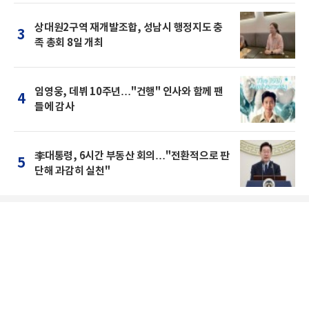
상대원2구역 재개발조합, 성남시 행정지도 충
3
족 총회 8일 개최
임영웅, 데뷔 10주년…"건행" 인사와 함께 팬
4
들에 감사
李대통령, 6시간 부동산 회의…"전환적으로 판
5
단해 과감히 실천"