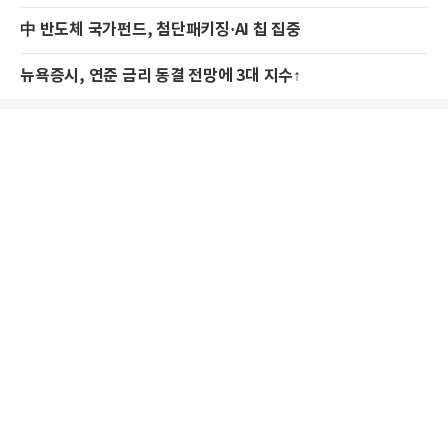
中 반도체 국가펀드, 첨단패키징·AI 칩 집중
뉴욕증시, 연준 금리 동결 전망에 3대 지수↑