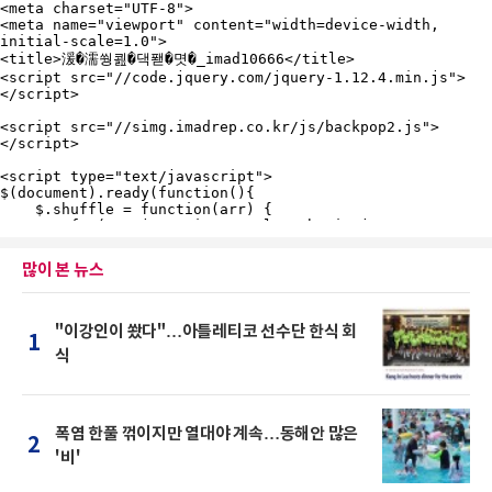
많이 본 뉴스
"이강인이 쐈다"…아틀레티코 선수단 한식 회
1
식
폭염 한풀 꺾이지만 열대야 계속…동해안 많은
2
'비'