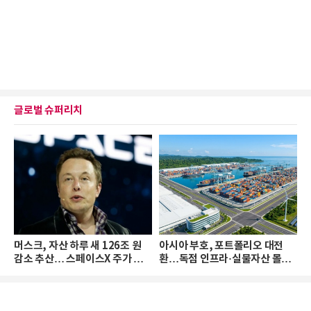
글로벌 슈퍼리치
머스크, 자산 하루 새 126조 원
아시아 부호, 포트폴리오 대전
감소 추산… 스페이스X 주가 하
환…독점 인프라·실물자산 몰린
락 때문
다