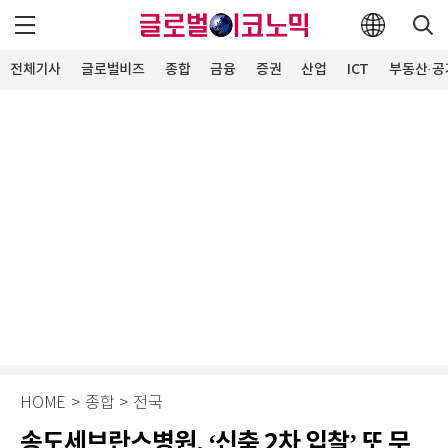
전체기사
글로벌비즈
종합
금융
증권
산업
ICT
부동산·공
HOME
>
종합
>
전국
송도세브란스병원, ‘신축 2차 입찰’ 또 무