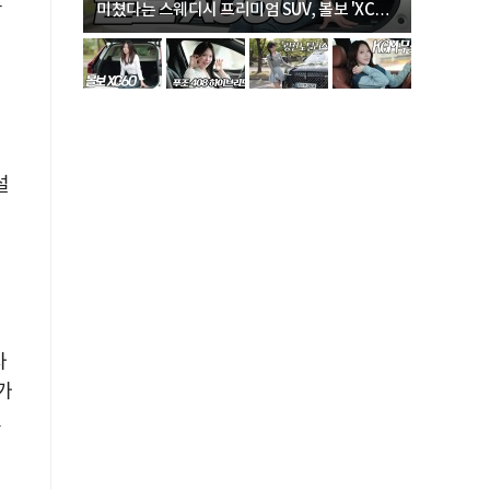
극
미쳤다는 스웨디시 프리미엄 SUV, 볼보 'XC60
크로스오버
B5 울트라'
설
사
가
고