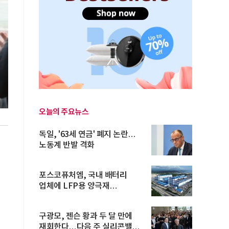
오늘의 주요뉴스
독일, '63세 연금' 폐지 논란…
노동계 반발 격화
축
포스코퓨처엠, 국내 배터리
업체에 LFP용 양극재
장기공급계약
관
구광모, 젠슨 황과 두 달 만에
재회한다…다음 주 실리콘밸리