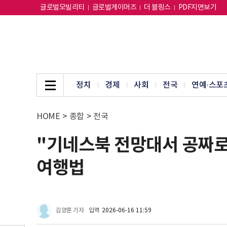
글로벌모빌리티
글로벌게이머즈
더 블링스
PDF지면보기
정치
경제
사회
전국
연예·스포
HOME
>
종합
>
전국
"기네스북 전망대서 공짜로 
여행법
김양훈 기자
입력
2026-06-16 11:59