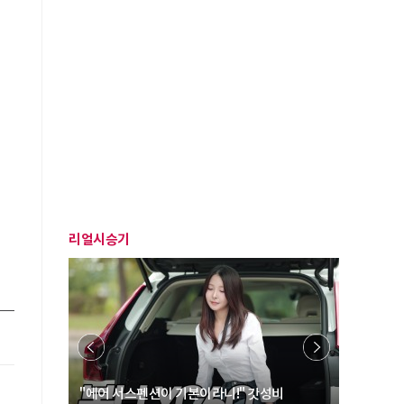
리얼시승기
… “여성·
"에어 서스펜션이 기본이라니!" 갓성비
"디자인 대