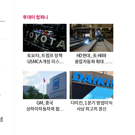
투데이 컴퍼니
토요타, 트럼프 정책
HD현대, 美 HII와
·USMCA 개정 리스크
용접자동화 확대…
직면
미시시피 조선소에 전격
아
도입
와
GM, 중국
다이킨, 1분기 영업이익
상하이자동차와 합작
사상 최고치 경신
20년 연장…
셈
2047년까지 파트너십
지속