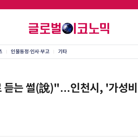
츠
인물동정·인사·부고
기타
듣는 썰(說)"…인천시, '가성비