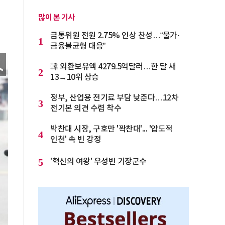
많이 본 기사
금통위원 전원 2.75% 인상 찬성…“물가·
1
금융불균형 대응”
韓 외환보유액 4279.5억달러…한 달 새
2
13→10위 상승
정부, 산업용 전기료 부담 낮춘다…12차
3
전기본 의견 수렴 착수
박찬대 시장, 구호만 '꽉찬대'... '압도적
4
인천' 속 빈 강정
5
'혁신의 여왕' 우성빈 기장군수