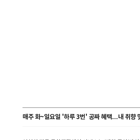
매주 화~일요일 '하루 3번' 공짜 혜택…내 취향 