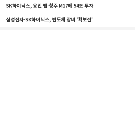
SK하이닉스, 용인 팹·청주 M17에 54조 투자
삼성전자·SK하이닉스, 반도체 장비 '확보전'