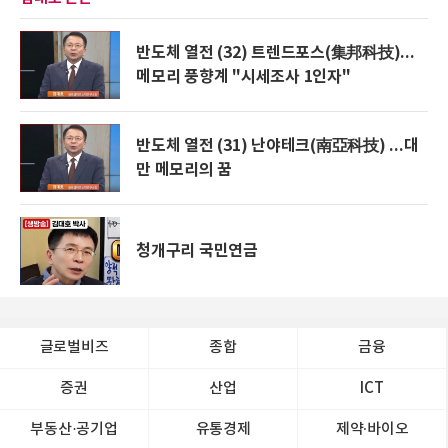
반도체 열전 (32) 트렌드포스(集邦科技)...
메모리 풍향계 "시세조사 1인자"
반도체 열전 (31) 난야테크(南亞科技) ...대
만 메모리의 꿈
청개구리 국민연금
글로벌비즈
종합
금융
증권
산업
ICT
부동산·공기업
유통경제
제약∙바이오