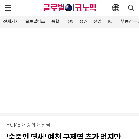
전체기사
글로벌비즈
종합
금융
증권
산업
ICT
부동산·공
HOME
>
종합
>
전국
'숨죽인 엿새' 예천 구제역 추가 없지만…