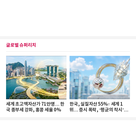
글로벌 슈퍼리치
세계 초고액자산가 71만명… 한
한국, 실질자산 55%↑ 세계 1
국 종부세 강화, 홍콩 세율 0%
위… 증시 폭락, ‘평균의 착시’와
부의 유동성 위기