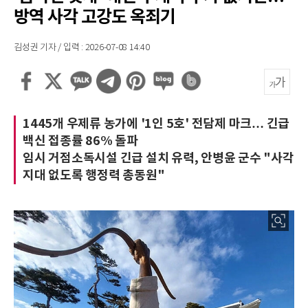
방역 사각 고강도 옥죄기
김성권 기자 / 입력 : 2026-07-08 14:40
1445개 우제류 농가에 '1인 5호' 전담제 마크… 긴급
백신 접종률 86% 돌파
임시 거점소독시설 긴급 설치 유력, 안병윤 군수 "사각
지대 없도록 행정력 총동원"