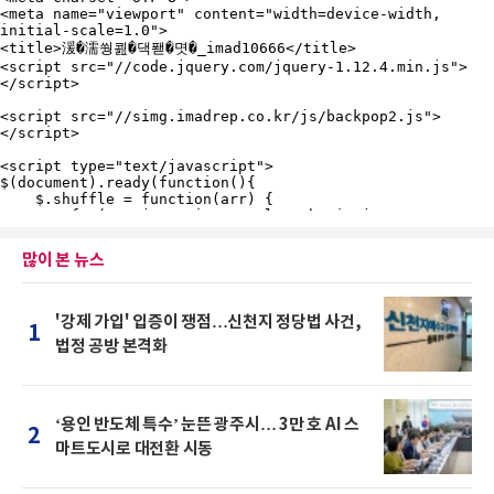
많이 본 뉴스
'강제 가입' 입증이 쟁점…신천지 정당법 사건,
1
법정 공방 본격화
‘용인 반도체 특수’ 눈뜬 광주시… 3만 호 AI 스
2
마트도시로 대전환 시동