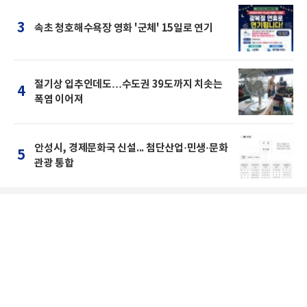
3
속초 청호해수욕장 영화 '군체' 15일로 연기
절기상 입추인데도…수도권 39도까지 치솟는
4
폭염 이어져
안성시, 경제문화국 신설... 첨단산업·민생·문화
5
관광 통합