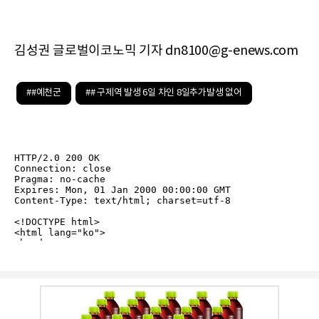
김성권 글로벌이코노믹 기자 dn8100@g-enews.com
##예천군
## 구제역 발생 6일 차인 8일추가발생 없어