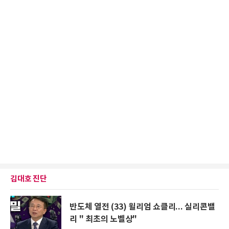
김대호 진단
반도체 열전 (33) 윌리엄 쇼클리... 실리콘밸
리 " 최초의 노벨상"