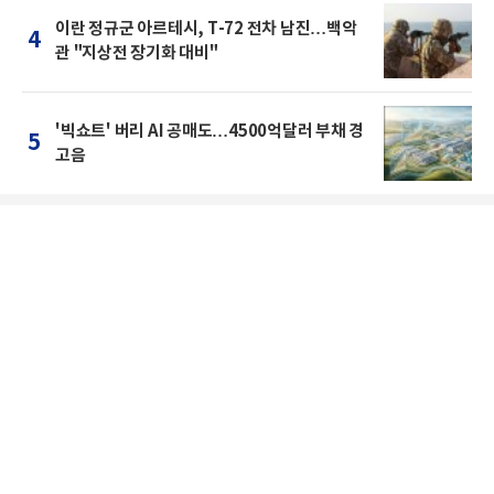
이란 정규군 아르테시, T-72 전차 남진…백악
4
관 "지상전 장기화 대비"
'빅쇼트' 버리 AI 공매도…4500억달러 부채 경
5
고음