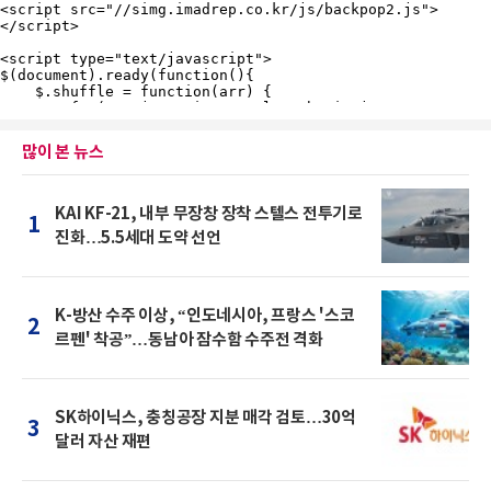
많이 본 뉴스
KAI KF-21, 내부 무장창 장착 스텔스 전투기로
1
진화…5.5세대 도약 선언
K-방산 수주 이상, “인도네시아, 프랑스 '스코
2
르펜' 착공”…동남아 잠수함 수주전 격화
SK하이닉스, 충칭공장 지분 매각 검토…30억
3
달러 자산 재편