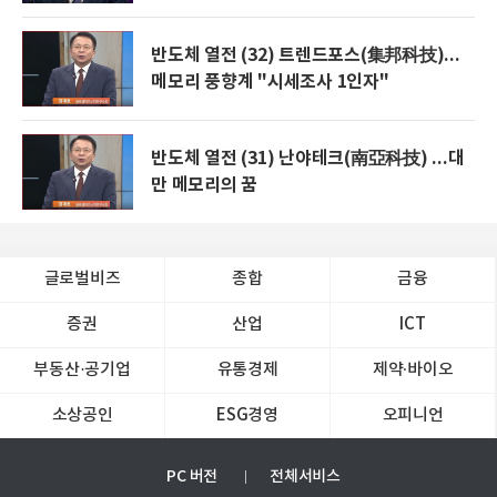
반도체 열전 (32) 트렌드포스(集邦科技)...
메모리 풍향계 "시세조사 1인자"
반도체 열전 (31) 난야테크(南亞科技) ...대
만 메모리의 꿈
글로벌비즈
종합
금융
증권
산업
ICT
부동산·공기업
유통경제
제약∙바이오
소상공인
ESG경영
오피니언
PC 버전
전체서비스