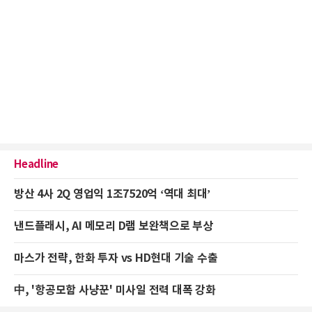
Headline
방산 4사 2Q 영업익 1조7520억 ‘역대 최대’
낸드플래시, AI 메모리 D램 보완책으로 부상
마스가 전략, 한화 투자 vs HD현대 기술 수출
中, '항공모함 사냥꾼' 미사일 전력 대폭 강화