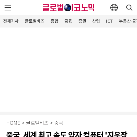
전체기사
글로벌비즈
종합
금융
증권
산업
ICT
부동산·공
HOME
>
글로벌비즈
>
중국
중국, 세계 최고 속도 양자 컴퓨터 '지우장