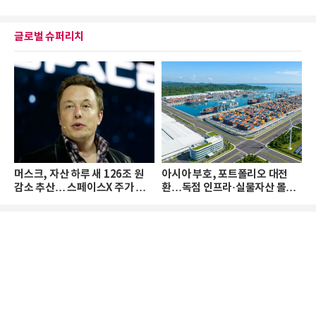
글로벌 슈퍼리치
머스크, 자산 하루 새 126조 원
아시아 부호, 포트폴리오 대전
감소 추산… 스페이스X 주가 하
환…독점 인프라·실물자산 몰린
락 때문
다