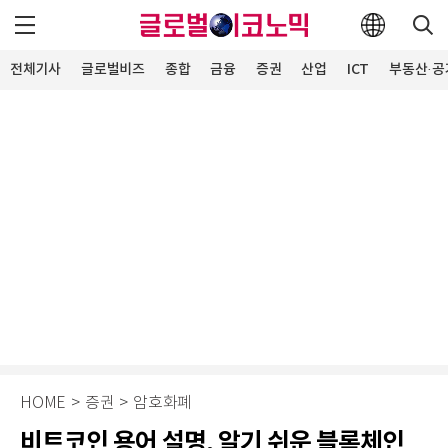
전체기사
글로벌비즈
종합
금융
증권
산업
ICT
부동산·공
HOME
>
증권
>
암호화폐
비트코인 용어 설명, 알기 쉬운 블록체인