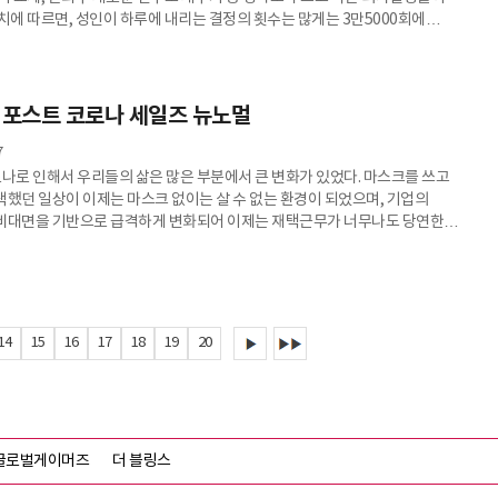
정치에 따르면, 성인이 하루에 내리는 결정의 횟수는 많게는 3만5000회에
 그렇다면 과연 사람들의 의사결정은 얼마나 합리적일까. 댄 아리엘리는 그의 책
Predictable irrational)'에서 많은 사람들은 사실 암묵적인 각인에 의해
결정을 내린다고 말한다. 그 예로 데이트 상대를 고르기 위한 비교 효과를
A라는 후보자 사진 옆에 A보다 외모가 부족한 B의 사진을 두고 고르게 하면
 포스트 코로나 세일즈 뉴노멀
7
로나로 인해서 우리들의 삶은 많은 부분에서 큰 변화가 있었다. 마스크를 쓰고
색했던 일상이 이제는 마스크 없이는 살 수 없는 환경이 되었으며, 기업의
비대면을 기반으로 급격하게 변화되어 이제는 재택근무가 너무나도 당연한
세일즈도 마찬가지다. 2020년 한 해 많은 세일즈 활동들이 오프라인에서 줌,
상회의 툴을 활용한 비대면 미팅으로 변화하였고, 대규모 전시회나 콘퍼런스도
나 라이브 콘퍼런스 형태로 진행되었다. 코로나가 가져온 환경의 변화로 인해
영업 활동을 진행한 영업팀, 그리고 사업부 리더들의 고민은 지금부터가
14
15
16
17
18
19
20
글로벌게이머즈
더 블링스