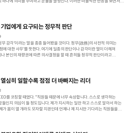
 하나에 의미를 부여하고 눈물을 글썽인다. 이러한 떠들썩한 반응을 보면서
 자신이 가치있고 고귀하다는 믿음을 갖게 된다. 거울에 비춰 보듯이, 엄마의
에 비친 자신의 모습을 보는 것이다. ‘있는 그대로의 내가 가치있다’는 것을
인정’받는 경험이며, 바로 ‘존중’의 순간이다. 어른이 된 이후에도 반짝이는
구는 사라지지는 않는다. 오히려 다양한 사회적 관계 속에서 더 많은
 기업에게 요구되는 정무적 판단
9
'정무 감각'이라는 말을 종종 들어봤을 것이다. 정무(政務)의 사전적 의미는
행정에 대한 사무'를 뜻한다. 여기에 일종의 판단이나 감각이란 말이 더해져
나 본인의 재량권에 따른 의사결정을 할 때 흔히들 정무적 판단이라고
 결정을 잘하는 역량의 의미로 정무 감각을 갖추었다고 말한다. 실제 어떤
때 경제적 분석과 같은 타당성 이외에도 형평성, 사회적 약자 보호, 지역 발전
판단을 더해 결정하는 것처럼 정무적 판단은 국민의 뜻을 고려하고
러 목소리를 듣는다는 긍정적인 측면이 있지만, 당리당략이나 표심을 얻기
 열심히 일할수록 점점 더 바빠지는 리더
2
. "직원들 때문에 너무 속상합니다. 스스로 생각하는
람들인지 의심이 들 정도입니다. 제가 지시하는 일만 하고 스스로 알아서 하는
 제가 몸이 열 개라도 모자랄 지경인데 언제나 제 지시만 기다리는 직원들을
 팀장이 된 기분이 어떠냐고
 한숨부터 내쉬었다. 차라리 팀원일 때가 더 좋았다고 했다. "팀장이 되면 좀 더
수 있을거라 생각했는데 오히려 더 바빠졌습니다. 팀원들이 작성한 보고서도