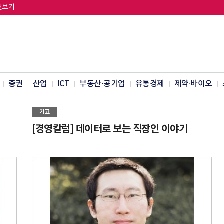
면보기
증권
산업
ICT
부동산·공기업
유통경제
제약∙바이오
기고
[경영칼럼] 데이터로 보는 직장인 이야기