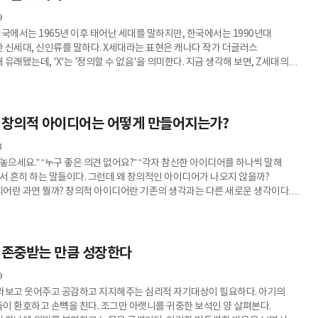
 새벽에 출근하다 발생한 사고 혹은 사업주의 승인을 받아 조퇴
9
미국에서는 1965년 이후 태어난 세대를 말하지만, 한국에서는 1990년대
 신세대, 신인류를 말하다. X세대라는 표현은 캐나다 작가 더글러스
유래됐는데, 'X'는 '정의할 수 없음'을 의미한다. 지금 생각해 보면, Z세대의
할 정도로 1990년대 X세대의 존재감은 기존과는 전혀 다른 세대라 할 수 있다.
대나 20대 청년층의 출현은 기존 질서와 다른 세대의 시작을 의미하고, 기존
 파격적으로 보이기 마련이다. 광고 회사 제일기획이 작성한 트렌드
 90년대 X세대는 "주위의 눈치를 보지 않는 개성파였으며 경제적 풍요 속에
] 창의적 아이디어는 어떻게 만들어지는가?
3
놓으세요.” “누구 좋은 의견 없어요?” “각자 참신한 아이디어를 하나씩 말해
에서 흔히 하는 말들이다. 그런데 왜 창의적인 아이디어가 나오지 않을까?
이디어란 기존의 생각과는 다른 새로운 생각이다.
아이디어는 기존의 익숙한 생각들이 모두 소진되고 난 후에야 비로소 드러난다.
보면, 창의적 아이디어가 드러나려면 기존의 생각들이 모두 빠져나갈 시간과
. 그런데
원들이 말하지 않는 데는 그럴만한 이유가 있다. “그
 존중받는 만큼 성장한다
9
라보고 웃어주고 공감하고 지지해주는 심리적 자기대상이 필요하다. 아기의
이 환호하고 손뼉을 친다. 조그만 아랫니를 귀중한 보석인 양 살펴본다.