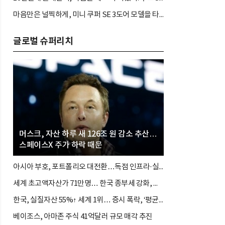
마음만은 널찍하게, 미니 쿠퍼 SE 3도어 모델을 타봤다. 짐 많고 바쁜 아나운서도 좋아할까?
글로벌 슈퍼리치
머스크, 자산 하루 새 126조 원 감소 추산…
스페이스X 주가 하락 때문
아시아 부호, 포트폴리오 대전환…독점 인프라·실물자산 몰린다
세계 초고액자산가 71만명… 한국 종부세 강화, 홍콩 세율 0%
한국, 실질자산 55%↑ 세계 1위… 증시 폭락, ‘평균의 착시’와 부의 유동성 위기
베이조스, 아마존 주식 41억달러 규모 매각 추진