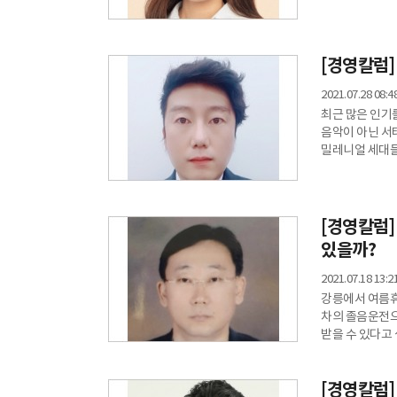
코로나의 영향으
Z가 정이 없고,
배경의 회사 생
시절에는 실내에
[경영칼럼]
2021.07.28 08:4
최근 많은 인기를
음악이 아닌 서태
밀레니얼 세대들
안무를 따라 했
같은 MP3 플
들었더랬다. 그
주인공이 되었다(
[경영칼럼]
있을까?
2021.07.18 13:2
강릉에서 여름휴
차의 졸음운전으
받을 수 있다고
취업과 관련하여
때문이다. ◇취업과 관련성 있어야 산재 인정출퇴근 사고는 업무에 종사하기 위해 또는 업무를
[경영칼럼]
마침에 따라 이