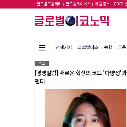
글로벌모빌리티
글로벌게이머즈
더 블링스
PDF지
전체기사
글로벌비즈
종합
금융
기고
[경영칼럼] 새로운 혁신의 코드 '다양성'과
젠더