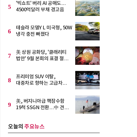
'빅쇼트' 버리 AI 공매도…
5
4500억달러 부채 경고음
테슬라 모델Y L 미국형, 50W
6
냉각 충전 빠졌다
美 상원 공화당, '클래리티
7
법안' 9월 본회의 표결 절차
기습 착수
프리미엄 SUV 이탈,
8
대중차로 향하는 고급차
수요
美, 버지니아급 핵잠수함
9
19척 SSGN 전환…中 견제
강화
오늘의
주요뉴스