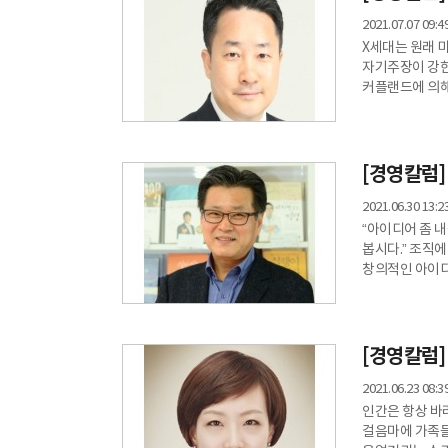
교통정체를 피해
2021.07.07 09:4
X세대는 원래 
자기주장이 강한
커플랜드에 의해 
정의하고도 유사
하지만 어느 시
세대 입장에서는
리포트에서 한국
[경영칼럼
성장했던
2021.06.30 13:2
“아이디어 좀 내
봅시다.” 조직
창의적인 아이디어란 과연 뭘까? 창의적 아
그래서 창의적 
그런 관점에서 
공간이 필요하다. 회의시간에 직원들이 말을 하지 않는다고 답답해하는 리더들이 있다
잘 살펴보면 직
[경영칼럼]
2021.06.23 08:3
인간은 항상 바
걸음마에 가족들