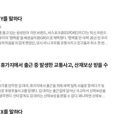
로 더욱 강조되고 있다. 어떻게 보면 편할 수도 있지만 선배들이 보기에는 이런
 개인적이라고 생각할 수도 있다. Z는 왜 이렇게 된 것일까? Z가 태어난 95년
활을 보여주는 영화 '삼진그룹 영어토익반'이 최근 많은 인기를 얻었다. 그때 그
서 흡연이 가능했고, 여직원들이 커피를 탔으며, 상사의 심
 Y를 말하다
8
 끌고 있는 삼성전자 가전 브랜드, 비스포크(BESPOKE)의 CF는 최신 트렌드
지의 '컴백홈'을 배경음악(BGM)으로 채택했다. '컴백홈'은 대략 26년 전 우리
의 마음을 뜨겁게 했었던, 당시 비니 모자를 유행시키고 친구들과 최소 한 번쯤
던 전설적인 음악이다. 지금은 너무도 당연한 스마트폰도, 유튜브도, 아이팟과
레이어도 없었던 그때 그 시절. 귀하디 귀한 카세트 플레이어를 볼펜으로 감아가며
랬던 Y(밀레니얼)가 오늘날 우리 사회 전반에 가장 강력한 존재감을 드러내는
국내 MZ세대 경제활동인구 비율: 44.6%). 또한 삼성과 같은
 휴가지에서 출근 중 발생한 교통사고, 산재보상 받을 수
1
가를 만끽한 김 대리. 휴가지에서 출근을 위해 새벽 일찍 서울로 향하다가 뒷
로 후방추돌사고를 당했다. 김 대리는 출근길에 일어난 사고라서 산재보상을
 생각한다. 안타깝게도 김 대리는 산재보상을 받을 수 없다. 왜냐하면 산재보험은
 통상적인 경로와 방법으로 출퇴근하는 중 발생한 사고를 산재로 인정하기
 X를 말하다
루어지는 행위 중에 사고가 발생되어야 한다. 예컨대 늦잠으로 지각 또는