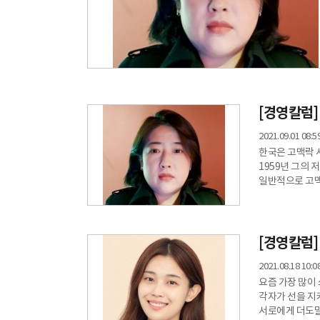
[경영칼럼]
2021.09.01 08:5
한국은 고맥락 사회
1959년 그의
일반적으로 고맥
높은 가치를 두
구성원들의 의사
생활과 사생활의 구분이 
한다. 저맥락 
[경영칼럼]
2021.08.18 10:0
요즘 가장 많이 
각자가 선을 지
서로에게 더도말