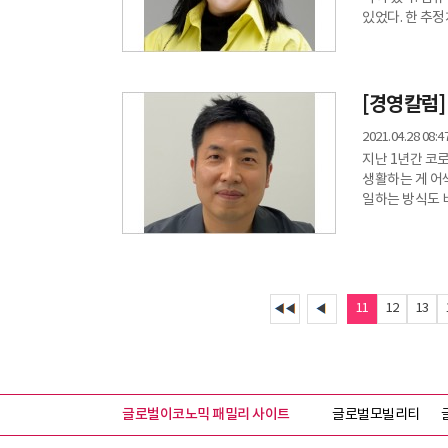
있었다. 한 추
이른다고 한다.
'상식밖의 경제학(
비합리적인 의사
언급한다. 즉, 
[경영칼럼]
2021.04.28 08:4
지난 1년간 코
생활하는 게 어
일하는 방식도 
일상이 되었다. 
팀즈와 같은 화
온라인 플랫폼이
다양한 형태의 
11
12
13
글로벌이코노믹 패밀리 사이트
글로벌모빌리티