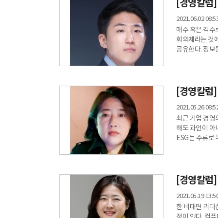
일일이 고쳐줘야
[경영칼럼
2021.06.02 08:5
매주 혹은 격주로
회의체라는 것에
공유한다. 정보
이루어지는 양질의 회
회의이기보다 관습에 가깝다. 주기적으로 무언가
것을 의미한다.
알고 있는 사실
[경영칼럼]
2021.05.26 08:5
최근 기업 경영의
해도 과언이 아니다. KDI경제 정보 센터의 전망과 동향 자료에 따르면
ESG는 주류로
전망이라고 한다. 이에 따라 각 기업도 '지속가능조직설계'를 통해 이 새로운 규범
리드하기 위해 
목적을 달성하고
[경영칼럼]
2021.05.19 13:5
한 비대면 리더
적이 있다. 컴