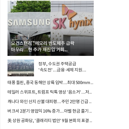
모건스탠리 "메모리 반도체주 급락
마무리…현 주가 재진입 기회...
정부, 수도권 주택공급
'속도전'…금융·세제 지원
총동원
태풍 돌핀, 중국 동해안 상륙 임박…최대 500mm '물폭탄' 예고
테일러 스위프트, 트럼프 틱톡 영상 '음소거'…저작권 칼 빼들었...
캐나다 와인 산지 산불 대피령…주민 2만명 긴급 피난
버크셔 2분기 영업익 16% 증가…아벨 현금 풀기 시작
美 상원 공화당, '클래리티 법안' 9월 본회의 표결 절차 기습 착...