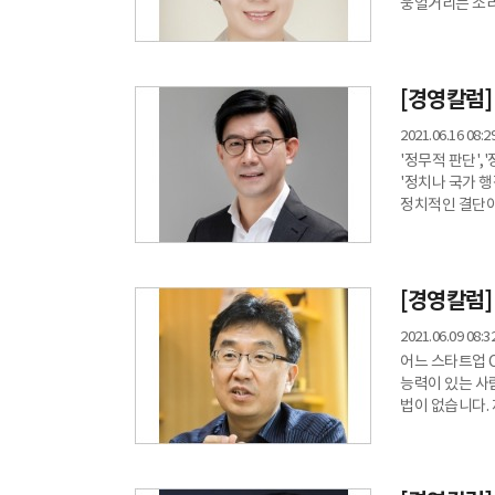
웅얼거리는 소리
자라나는 아이는
빛나는 두 눈 속
경험하는 것이 ‘
눈빛을 향한 욕
[경영칼럼]
2021.06.16 08:2
'정무적 판단',
'정치나 국가 
정치적인 결단이
표현하며 이러한
정책을 결정할 
등과 같은 가치
사회구성원의 여
[경영칼럼]
위한 정치적 결
2021.06.09 08:3
어느 스타트업 CEO를 코칭할 때였다
능력이 있는 사
법이 없습니다.
어떻게 해야 할까요?" 흔히 말하는 '초고속 승진'한 후배가 있었다.
물었더니 후배는
여유있게 일할 