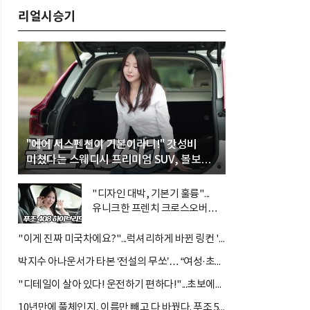
리얼시승기
"에어 서스펜션이 기본이라니!" 갓성비
미쳤다는 스웨디시 프리미엄 SUV, 볼보
'XC60 B5 울트라'
"디자인 대박, 기본기 훌륭"...
유니크한 프렌치 크로스오버
'푸조 408 스마트 하이브리드'
"이게 진짜 미국차에요?"...럭셔리하게 바뀐 링컨 '노틸러스 하이브리드'
박지수 아나운서가 타본 ‘전설의 무쏘’… “여성·초보자도 반할 반전 매력”
"디테일이 살아 있다! 운전하기 편하다!"...초보에게는 아주 매력적인 차 르노 필랑트
10년만에 풀체인지, 이름만 빼고 다 바꿨다. 푸조 5008...디자인으로는 따라갈 차가 없다