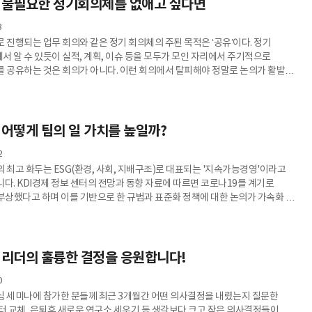
 하고, 엉뚱한 방향으로 일을 기획하거나 비효율적으로
] 불필요한 정기회의체를 없애고 싶다면
3
 진행되는 업무 회의와 같은 정기 회의체의 주된 목적은 ‘공유’이다. 정기
서 알 수 있듯이 실적, 계획, 이슈 등을 모두가 모인 자리에서 주기적으로
를 공유하는 것은 회의가 아니다. 이런 회의에서 탈피해야 정말로 논의가 활발히
의가 살아날 수 있다. 그 이유는 다음과 같다. 첫째, 정기회의체는
를 한다는 것은 관습으로 이어지기 쉽다는
 관습이 되는 순간 모이는 이유는 단순해진다. 그냥 그래왔기 때문이다. 이미다
을 보다 더 형식적이게 보고하는 과정에 지나지 않는다. 관행적 회의
 어떻게 팀의 일 가치를 높일까?
2
 최고 화두는 ESG(환경, 사회, 지배구조)로 대표되는 '지속가능경영'이라고
 코로나19를 계기로
 부상했다고 하며 이를 기반으로 한 규범과 표준화 정책에 대한 논의가 가속화 될
의 시대를
애쓰고 있다. 코로나 19가 장기화 되면서 각 기업에서는 조직이 원하는 목표와
, 조직 구성원들의 불안과 스트레스를 감소하고 생기와 활력을 가지고 업무에
몰두할 수 있도록 노력해야 하는 상황이다. 마우로 F.기옌은 '2030 축의전환
 리더의 훌륭한 결정을 응원합니다!
0
십 세미나에 참가한 분들께 최근 3개월간 어떤 의사결정을 내렸는지 질문한
퓨터 교체, 은퇴후 새로운 연구소 세우기 등 생각보다 크고 작은 의사결정들이