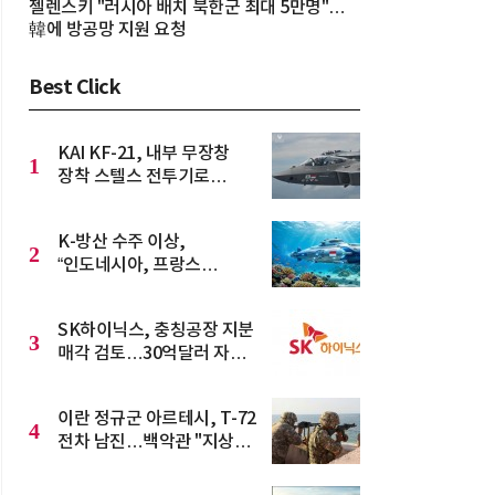
젤렌스키 "러시아 배치 북한군 최대 5만명"…
韓에 방공망 지원 요청
Best Click
KAI KF-21, 내부 무장창
1
장착 스텔스 전투기로
진화…5.5세대 도약 선언
K-방산 수주 이상,
2
“인도네시아, 프랑스
'스코르펜' 착공”…동남아
잠수함 수주전 격화
SK하이닉스, 충칭공장 지분
3
매각 검토…30억달러 자산
재편
이란 정규군 아르테시, T-72
4
전차 남진…백악관 "지상전
장기화 대비"