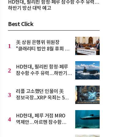
HD현대, 필리핀 함정·페루 잠수함 수주 유력…
하반기 방산 대박 예고
Best Click
美 상원 은행위 위원장
1
"클래리티 법안 8월 휴회 전
표결 가능"
HD현대, 필리핀 함정·페루
2
잠수함 수주 유력…하반기
방산 대박 예고
리플 고소했던 인물이 美
3
정보국장...XRP 옥죄는 5년
법적 공방 잔혹사
HD현대, 페루 거점 MRO
4
역제안…아르헨 잠수함
수주전 파격 카드