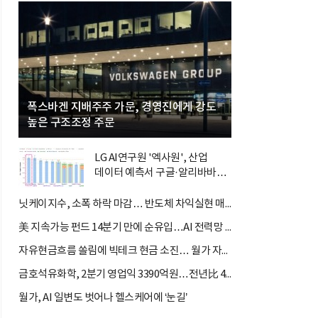
폭스바겐 지배주주 가문, 경영진에게 강도
높은 구조조정 주문
LG AI연구원 '엑사원', 산업
데이터 예측서 구글·알리바바
제쳐
닛케이지수, 소폭 하락 마감… 반도체 차익실현 매물 속 TOPIX 선...
美 지속가능 펀드 14분기 만에 순유입…AI 전력망 ETF가 견인
자유현금흐름 쏠림에 빅테크 현금 소진… 월가 자금 순환매 확산
금호석유화학, 2분기 영업익 3390억원…전년比 419.9%↑
월가, AI 일변도 벗어나 헬스케어에 ‘눈길’