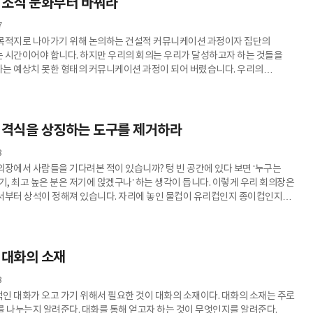
 조직 문화부터 바꿔라
7
목적지로 나아가기 위해 논의하는 건설적 커뮤니케이션 과정이자 집단의
 시간이어야 합니다. 하지만 우리의 회의는 우리가 달성하고자 하는 것들을
는 예상치 못한 형태의 커뮤니케이션 과정이 되어 버렸습니다. 우리의
의 지성을 찾아보기 힘듭니다. 개인과 개인이 모였지만 개인일 때보다 못한
습을 마주할 때면 그 문제의 핵심에
한 고민이 깊어질 수밖에 없습니다. 회의를 개선하고자 하는 기업은 많지만
 많지 않습니다. 변화의 시도가 단발성 이벤트로 그치기 때문입니다. 이처럼
] 격식을 상징하는 도구를 제거하라
3
의장에서 사람들을 기다려본 적이 있습니까? 텅 빈 공간에 있다 보면 ‘누구는
기, 최고 높은 분은 저기에 앉겠구나’ 하는 생각이 듭니다. 이렇게 우리 회의장은
서부터 상석이 정해져 있습니다. 자리에 놓인 물컵이 유리컵인지 종이컵인지만
 관계가 명확하게 구분되어 있음을 알 수 있습니다. 상명하복식의 조직 문화가
급에 따라 회의 공간에도 차별을 둡니다. 공간의 차별에 익숙해진 회의 참여자들
직적 조직 문화를 당연시하게 됩니다. 회의에서 ‘내 자리’는 마치 조직에서
여주는 척도와 같이 비춰집니다. ‘내 자리’가 다른
 대화의 소재
3
인 대화가 오고 가기 위해서 필요한 것이 대화의 소재이다. 대화의 소재는 주로
를 나누는지 알려준다. 대화를 통해 얻고자 하는 것이 무엇인지를 알려준다.