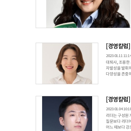
[경영칼럼]
2023.01.11 11:1
대퇴사, 조용한 사
자발성을 발휘하
다양성을 존중하
젠더 간×계층 간
“MZ세대는 이래
회자되는 고정관
영향을 미친다.
[경영칼럼]
2023.01.04 10:1
리더는 구성원 
질문보다 리더에
어느 때보다 강