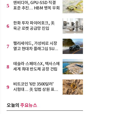
엔비디아, GPU-SSD 직결
5
표준 추진… HBM 병목 우회
한화 투자 파이어호크, 美
6
육군 로켓 공급망 진입
팰리세이드, 가성비로 시장
7
열고 현대차 플래그십 SUV
우뚝
테슬라·스페이스X, 텍사스에
8
세계 최대 반도체 공장 건립
비트코인 '6만 3500달러'
9
시험대… 美 입법 상원 표결
무산 위기
오늘의
주요뉴스