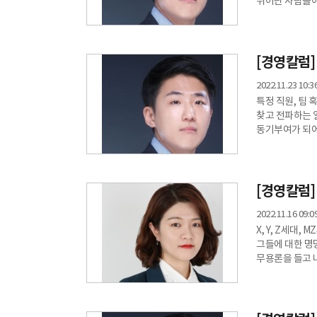
뛰어난 사람들이
아폴로 신드롬(A
성과가 낮게 나타나는 것을 의미한다.
때로는 구성원의
성과를 내려면 
[경영칼럼]
2022.11.23 10:3
특정 직원, 팀 
찾고 전파하는 일
동기부여가 되어
설명하지 못하기
데 영향을 미치는
일컫습니다. 우수성과자와 일반성과자 사이의 ‘차이(gap)’ 혹은 ‘차별화된 역량’을 파악해서
전파한다면, 모든
[경영칼럼]
2022.11.16 09:0
X, Y, Z세대
그들에 대한 명
무용론을 들고 
꼭대기에 있는 
이 둘이 같은 
접근해야 하는 
도움이 되는지 모르겠다며 