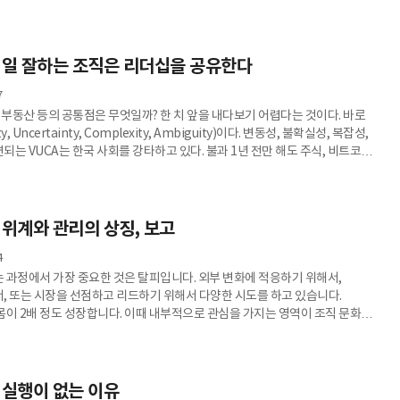
 개인이 아무리 성장해도 팀 전체가 성장하지 못한다면 결국 팀은 지속할 수 있는
된다. 팀 자체가 조직 내에서 인정받지 못하고 사라진다면 구성원 개인의 성장이
을까? 구성원 개인의 성장이 더 빛날 수 있는 순간은 팀의 성장이 함께 따라올
 무엇보다 리더가 나의 팀의 성장에 대해 고민해야 하는 이유는
 일 잘하는 조직은 리더십을 공유한다
7
 부동산 등의 공통점은 무엇일까? 한 치 앞을 내다보기 어렵다는 것이다. 바로
ity, Uncertainty, Complexity, Ambiguity)이다. 변동성, 불확실성, 복잡성,
는 VUCA는 한국 사회를 강타하고 있다. 불과 1년 전만 해도 주식, 비트코인,
 우려했으나 지금은 폭락을 걱정하고 있다. 과거에는 기업이 경영계획과
전략을 수립했다. 그러나 지금은 대부분 중장기 전략을 수립하지 않는다. 심지어
수립하지 않는 경우도 있다. 이는 1년은커녕 한 달 앞도 예측하기 어렵기
다. VUCA 시대에는 한 명의 리더가 미래를 예측하고, 문제를 해결하며, 의사결정
 위계와 관리의 상징, 보고
4
 과정에서 가장 중요한 것은 탈피입니다. 외부 변화에 적응하기 위해서,
, 또는 시장을 선점하고 리드하기 위해서 다양한 시도를 하고 있습니다.
몸이 2배 정도 성장합니다. 이때 내부적으로 관심을 가지는 영역이 조직 문화와
다. 기존의 위계 중심의 수직적 조직 문화가 아닌 수평적 조직 문화를
, 관리 중심의 일하는 방식에서 자율 중심의 일하는 방식으로 변화하기 위해
회의입니다. 보고는
이션 도구입니다. 회의는 수평적 커뮤니케이션 도구입니다. 그래서 많은
 실행이 없는 이유