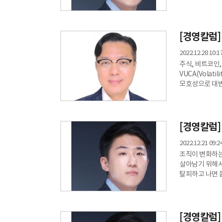
아니다. 구성원
생명력을 잃게 
무슨 의미가 있
때이다.
[경영칼럼]
2022.12.28 10:1
주식, 비트코인,
VUCA(Volatil
모호성으로 대변되
부동산의 폭등을
더불어 중장기 
다음 해 계획을 
때문이
[경영칼럼]
2022.12.21 09:2
조직이 변화하는
살아남기 위해서
탈피하고 나면 
일하는 방식입니
정착시키기 위해
노력하고 있습니다. 조직이라는 것이 탄생하고 생겨난 도구가 보고와 
수직적 커뮤니케
[경영칼럼]