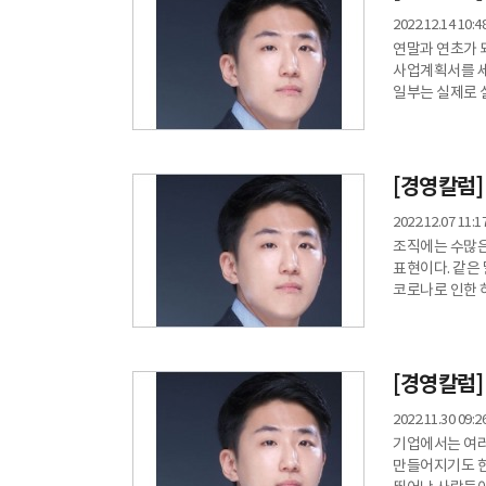
조직이
2022.12.14 10:4
연말과 연초가 
사업계획서를 세
일부는 실제로 
중 대부분은 계획에
목표가 명확하지
구체적으로 논의
이런 논의에서는
[경영칼럼]
2022.12.07 11:1
조직에는 수많은
표현이다. 같은
코로나로 인한 
연결고리는 약해져 있다. 이런 상황에서 가장 빈번하게 드
‘건조함’에 있
표현의 ‘건조함’
어느 때보다 조직
[경영칼럼]
2022.11.30 09:2
기업에서는 여러
만들어지기도 한