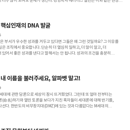
 너무 많이 모여도 문제가 생긴다. 경영학자 메러디스 벨빈은 이와 같은 현상을
pollo syndrome)이라고 말한다. 뛰어난 사람들이 모인 집단에서 오히려
 아폴로 신드롬을 통해서 우리가 확인할 수 있는 것은
 역량 수준보다 역량 간의 균형이 중요할 수 있다는 것이다. 특히 팀이 제대로
필요한 여러 역할들이 존재하는데, 각 역할들을 제대로 책임질
 핵심인재의 DNA 발굴
6
혹은 부서가 우수한 성과를 거두고 있다면 그들은 왜 그런 것일까요? 그 이유를
은 조직에서 중요합니다. 단순히 더 열심히 일하고, 더 많이 알고, 더
 있어서 좋은 성과를 낸다고 말해서는 안 됩니다. 성과의 조건을 충분히
 때문입니다. 우리가 집중해야 할 것은 행동의 ‘양’이 아니라 성과를 달성하는
 특정 ‘행동’입니다. 우수 DNA 역시 여기서 말하는 성과와 연관된 특정 ‘행동’을
 직원이 성과 갭(gap)을 채우고 성공적인 결과를 달
 내 이름을 불러주세요, 알파벳 말고!
9
, MZ세대에 관한 담론으로 세상이 잠시 뜨거웠었다. 그런데 또 얼마 전부터는
명(命名)하기와 열띤 토론을 보다가 지친 혹자들이 세대론에 대해 반기를,
나선다. 한반도의 비무장지대(DMZ)에 있는 것과 다름없다는 M세대의
사람들과 Z세대의 후방에 있는 이들의 나이 차가 무려 30세 가까이 되니 대체 왜
세대, 같은 부류로 묶여야 하는지 모르겠다는 반응이다. 사람마다 개인차로
것일 뿐, 세대 차이를 아는 것이 직장생활에서 서로를 이해하는 데 그렇게 큰
의문을 제기하는 이들도 있다. 처음부터 M세대라는 이름을 붙인 이,