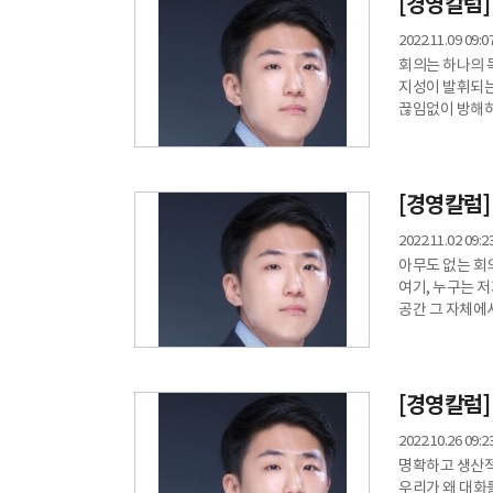
[경영칼럼]
Z세
2022.11.09 09:0
회의는 하나의 
지성이 발휘되는
끊임없이 방해하
회의에서는 집단
상황이 되어 버렸습니다. 집단의 지성을 잃어 가는 기업의 모
있는 회의에 대
성공하는 기업은
[경영칼럼
2022.11.02 09:2
아무도 없는 회
여기, 누구는 저
공간 그 자체에
봐도 이미 상하
강한 기업은 직
또한 이러한 수
자신의 위치를 보
[경영칼럼]
2022.10.26 09:2
명확하고 생산적
우리가 왜 대화