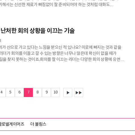
위해서는 신선한 재료가 빠짐없이 잘 준비되어야 하는 것처럼 대화도
특히나 복잡도가 높고 성과를 창출해야 하는 일과 관련된 대화에서 대화의
은 높아진다. 첫째, 대화의 소재를 준비할 때는 먼저 대화의
넘지 않는 것이 좋다. 그 이유는 간단하다. 집중력을 높여 대화를 제시간에 끝내기
들의 에너지에는 엄연히 한계가 있다. 특히나, 바쁜 업무로 하루하루를 보
 난처한 회의 상황을 이끄는 기술
8
의가 산으로 가고 있다는 느낌을 받으신 적 있나요? 미로에 빠지는 것과 같을
 리더가 회의를 이끌고 갈 수 있는 방향은 너무나 많은데 확신이 없을 때가
 길을 찾지 못하는 것이죠.회의를 잘 이끄는 리더는 다양한 회의 상황에 유연하게
처할 수 있는 상황에서도 최선의 선택과 행동으로 자칫하면 길을 잃을 수 있는
바로잡습니다. 리더가 가장 많이 마주하는 난처한 회의 상황에서 탁월한 리더는
이끌까요? 먼저, 아이디어를 논의해야 할 때가 있습니다. 모두가 다 같이 머리를
 찾거나 아이디어를 도출해야 하는 상황입니다. 무분별한 비
4
5
6
7
8
9
10
글로벌게이머즈
더 블링스