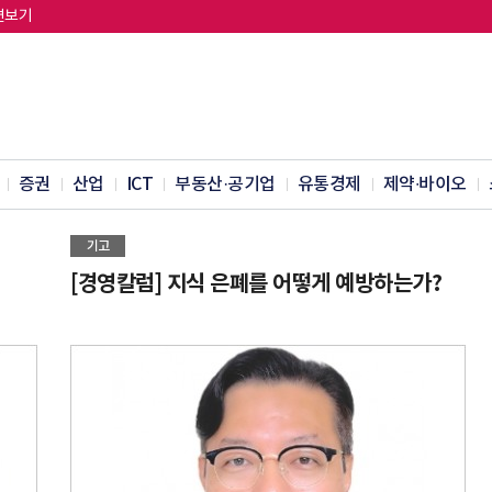
면보기
증권
산업
ICT
부동산·공기업
유통경제
제약∙바이오
기고
[경영칼럼] 지식 은폐를 어떻게 예방하는가?