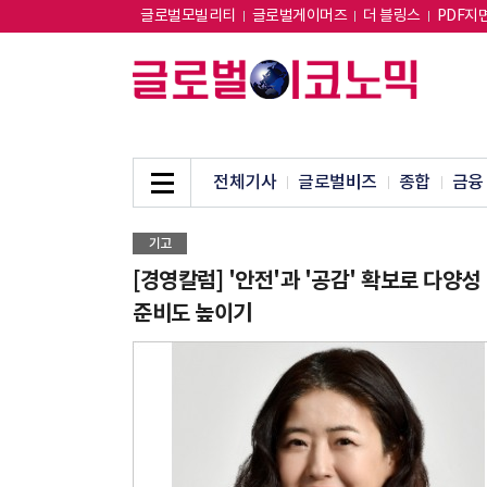
글로벌모빌리티
글로벌게이머즈
더 블링스
PDF지
전체기사
글로벌비즈
종합
금융
기고
[경영칼럼] '안전'과 '공감' 확보로 다양성
준비도 높이기