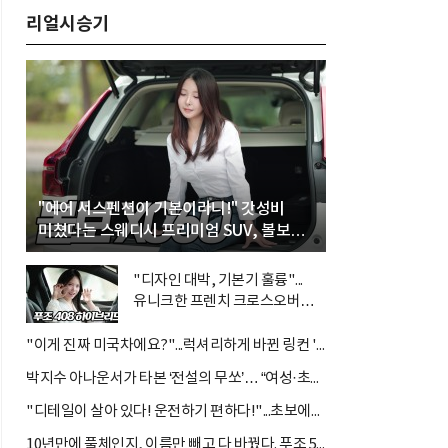
리얼시승기
"에어 서스펜션이 기본이라니!" 갓성비
미쳤다는 스웨디시 프리미엄 SUV, 볼보
'XC60 B5 울트라'
"디자인 대박, 기본기 훌륭"...
유니크한 프렌치 크로스오버
'푸조 408 스마트 하이브리드'
"이게 진짜 미국차에요?"...럭셔리하게 바뀐 링컨 '노틸러스 하이브리드'
박지수 아나운서가 타본 ‘전설의 무쏘’… “여성·초보자도 반할 반전 매력”
"디테일이 살아 있다! 운전하기 편하다!"...초보에게는 아주 매력적인 차 르노 필랑트
10년만에 풀체인지, 이름만 빼고 다 바꿨다. 푸조 5008...디자인으로는 따라갈 차가 없다