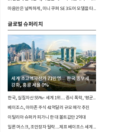
마음만은 널찍하게, 미니 쿠퍼 SE 3도어 모델을 타봤다. 짐 많고 바쁜 아나운서도 좋아할까?
글로벌 슈퍼리치
세계 초고액자산가 71만명… 한국 종부세
강화, 홍콩 세율 0%
한국, 실질자산 55%↑ 세계 1위… 증시 폭락, ‘평균의 착시’와 부의 유동성 위기
베이조스, 아마존 주식 41억달러 규모 매각 추진
이탈리아 슈퍼카 피가니 한 대 볼트값만 2억대
일론 머스크, 조만장자 탈락…제프 베이조스 세계 3위 탈환