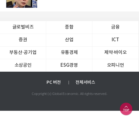
글로벌비즈
종합
금융
증권
산업
ICT
부동산·공기업
유통경제
제약∙바이오
소상공인
ESG경영
오피니언
PC 버전
전체서비스
Copyright (c) Global Economic. All rights reserved.