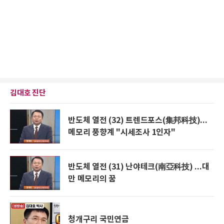
김대호 진단
반도체 열전 (32) 트렌드포스(集邦科技)...
메모리 풍향계 "시세조사 1인자"
반도체 열전 (31) 난야테크(南亞科技) ...대
만 메모리의 꿈
청개구리 국민연금