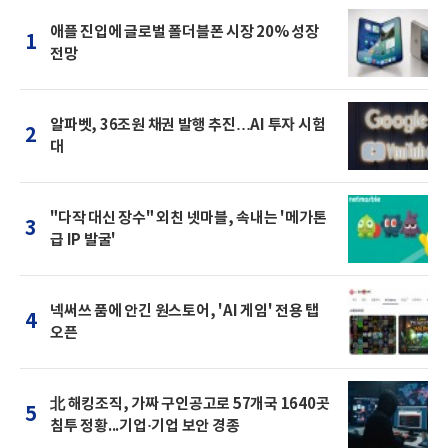
애플 진입에 글로벌 폴더블폰 시장 20% 성장
1
전망
알파벳, 36조원 채권 발행 추진…AI 투자 시험
2
대
"다작 대신 장수" 외친 넷마블, 속내는 '메가톤
3
급 IP 발굴'
넥써쓰 품에 안긴 원스토어, 'AI 게임' 전용 탭
4
오픈
北 해킹조직, 가짜 구인공고로 57개국 1640곳
5
침투 정황...기업·기업 보안 경종