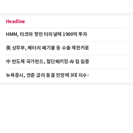
Headline
HMM, 타코마 항만 터미널에 1900억 투자
美 상무부, 배터리 폐기물 등 수출 제한키로
中 반도체 국가펀드, 첨단패키징·AI 칩 집중
뉴욕증시, 연준 금리 동결 전망에 3대 지수↑