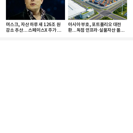
머스크, 자산 하루 새 126조 원
아시아 부호, 포트폴리오 대전
감소 추산… 스페이스X 주가 하
환…독점 인프라·실물자산 몰린
락 때문
다