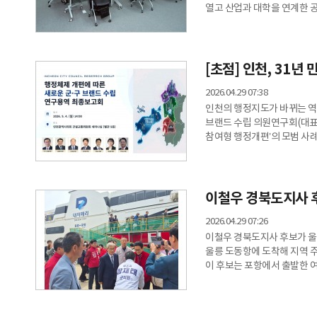
열고 산업과 대학을 연계한 
창원대와 체결한 관련 업무협
모델 도입 필요성이 핵심 의
연계한 교육과정 공동 개발, 
과제로 제시됐다.참석 기관들은
[초점] 인천, 31
2026.04.29 07:38
인천의 행정지도가 바뀌는 역
브랜드 수립 의원연구회(대표 
참여형 행정개편’의 모범 사례
행정구역 조정을 위해 시민의
평가된다. 기존 관 주도의 정책
대규모로 참여”했다. 정책 정
의원연구회에 따르면 이번 연
이철우 경북도지사 후
여론조사다. 그
2026.04.29 07:26
이철우 경북도지사 후보가 울릉
울릉 도동항에 도착해 지역 
이 후보는 포항에서 출발한 
악수를 나누며 환영 인사를 
더했다.특히 이 후보는 도서
강조하며 “울릉도를 비롯한 