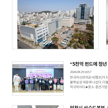
“5천억 펀드에 청년
2026.04.29 10:57
한국자산관리공사(캠코)가 50
불확실성 대응에 나섰다. 더
적극적이다.■ 중소·중견기업의
지원하기 위한 약 5000억 원
이번 펀드는 운영자금과 시설
경기 둔화 등으로 어려움을 
대상은 자동차 부품업체를 넘