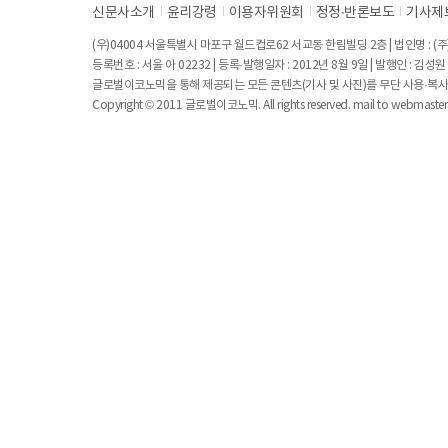
신문사소개
윤리강령
이용자위원회
정정∙반론보도
기사제
(우)04004 서울특별시 마포구 월드컵로62 서교동 한림빌딩 2층 | 법인명 : (주)
등록번호 : 서울 아 02232 | 등록·발행일자 : 2012년 8월 9일 | 발행인 : 김
글로벌이코노믹을 통해 제공되는 모든 콘텐츠(기사 및 사진)를 무단 사용·복사
Copyright © 2011 글로벌이코노믹. All rights reserved. mail to
webmaste