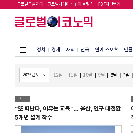
글로벌모빌리티
글로벌게이머즈
더 블링스
PDF지면보기
정치
경제
사회
전국
연예·스포츠
인물
12월
|
11월
|
10월
|
9월
|
8월
|
7월
|
전국
“또 떠난다, 이유는 교육”… 울산, 인구 대전환
5개년 설계 착수