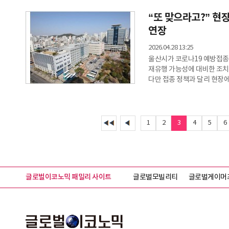
정부의 지역화폐 지원 예산 삭
“또 맞으라고?” 현
10% 인센티브’ 제도를 흔들
시는 5월 4일부터 운영대행사
연장
이벤트를 병
2026.04.28 13:25
울산시가 코로나19 예방접종 
재유행 가능성에 대비한 조치
다만 접종 정책과 달리 현장에
접종률로 이어질지는 미지수라는
조짐이번 연장의 배경에는 변
코로나19 변이 ‘BA.3.2’
가능성을 염두에 두고 있다. 
1
2
3
4
5
6
글로벌이코노믹 패밀리 사이트
글로벌모빌리티
글로벌게이머