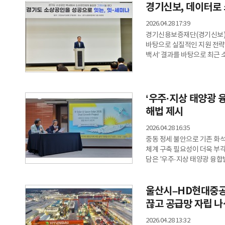
필요하다”고 밝혔다.이어 “공
경기신보, 데이터로
2026.04.28 17:39
경기신용보증재단(경기신보)이
바탕으로 실질적인 지원 전략 
백서’ 결과를 바탕으로 최근
점검하는 세미나를 개최했다고 
비용 구조, 금융 의존도, 디
특징이다.백서 분석 결과, 경기
감소한 것으로 나타났다. 반
‘우주·지상 태양광 
해법 제시
2026.04.28 16:35
중동 정세 불안으로 기존 화
체계 구축 필요성이 더욱 부각
담은 '우주·지상 태양광 융합
저자인 박상남 작가는 28일
태양광을 중심으로 한 중장기
울산시–HD현대중공업
국가 경쟁력을 좌우하는 전략
체계 구축 필요성을 제안했다
끊고 공급망 자립 
2026.04.28 13:32