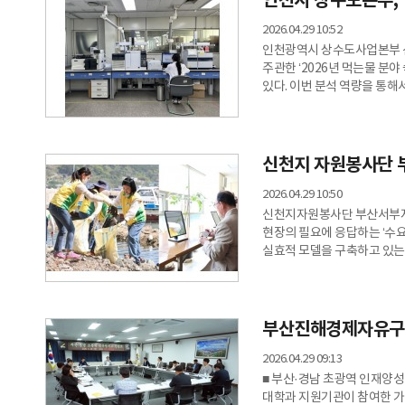
인천시 상수도본부, ‘
2026.04.29 10:52
인천광역시 상수도사업본부
주관한 ‘2026년 먹는물 분야
있다. 이번 분석 역량을 통해
시험은 ‘환경분야 시험·검사 
공인검사기관을 대상으로 분석
미지의 표준시료를 배포한 뒤
기관으로 국민의 물 관리에
신천지 자원봉사단 부
2026.04.29 10:50
신천지자원봉사단 부산서부지부
현장의 필요에 응답하는 ‘수
실효적 모델을 구축하고 있는
짚고 지역 네트워크를 기반으
부산서부지부에 따르면 국내 자
16.2%에 그치는 등 공간적
고려하면서 외곽이나 노후 주거
부산진해경제자유구역
2026.04.29 09:13
■ 부산·경남 초광역 인재양
대학과 지원기관이 참여한 가운