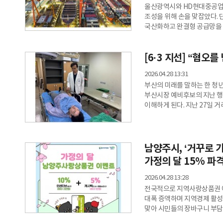
울산광역시와 HD현대중공업이
조성을 위해 손을 맞잡았다. 
국산화하고 완결형 공급망을 
본관에서 김두겸 울산시장과 
생태계 구축을 위한 상생협력 
[6·3 지선] “혐오를
특화단지’ 공모에 공동 대응
자립’이번 협약의 배경에는 글
2026.04.28 13:31
부산의 미래를 말하는 한 청년
부산시장 예비후보의 지난 행
이해하게 된다. 지난 27일 거
못한 상처를 남겼지만 동시에 
아들 둔 아버지” 그날 거리에
시민들과 직접 호흡하던 정 
병원으로 이송됐다. 검사 결
남양주시, ‘거꾸로 
가정의 달 15% 파
2026.04.28 13:28
전국적으로 지역사랑상품권 
대폭 증액하며 지역경제 활성
맞아 시민들의 장바구니 부담
남양주사랑상품권 인센티브 예