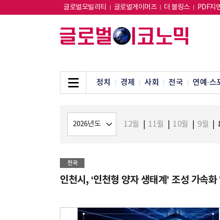
글로벌모빌리티
글로벌게이머즈
더 블링스
PDF지
정치
경제
사회
전국
연예·스
12월
|
11월
|
10월
|
9월
|
전국
인천시, ‘인천형 양자 생태계’ 조성 가속화