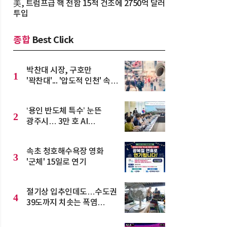
美, 트럼프급 핵 전함 15척 건조에 2750억 달러
투입
종합
Best Click
박찬대 시장, 구호만
1
'꽉찬대'... '압도적 인천' 속 빈
강정
‘용인 반도체 특수’ 눈뜬
2
광주시… 3만 호 AI
스마트도시로 대전환 시동
속초 청호해수욕장 영화
3
'군체' 15일로 연기
절기상 입추인데도…수도권
4
39도까지 치솟는 폭염
이어져