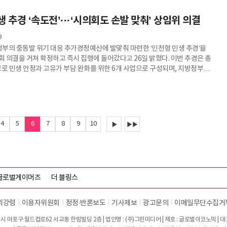
 중산동 선거사무소 개소식에서 김 후보는 "글로벌 에어시티(Air City) 영종,
생 추경 ‘속도전’···‘시의회도 손발 맞춰’ 상임위 의결
 가는 국제도시 영종을 만들어 나가는 게 목표"라고 밝혔다.그는 "이제 영종구
렸다"고 강조하며, 약 12만 명 규모의 도시에서 13만6000명의 중견
9
부의 중동발 위기 대응 추가경정예산에 발맞춰 마련한 ‘인천형 민생 추경’을
회 의결을 거쳐 확정하고 즉시 집행에 들어갔다고 26일 밝혔다. 이번 추경은 총
규모로 민생 안정과 고유가 부담 완화를 위한 6개 사업으로 구성되며, 지방정부
시가 부담하는 방식으로 추진이 된다.특히 인천시는 이번 추경에서 고유가
주요 민생사업과 관련해 기초자치단체의 재정 부담 없이 인천시가 지방비를
방식으로 설계했다. 이는 타 시·도의 경우 광역과 기초가 재원을 분담하는
광역자치단체가 100%를 부담한다. 시의회와 손발을 착착 맞춰 의결됐는데,
4
5
6
7
8
9
10
글로벌게이머즈
더 블링스
리강령
이용자위원회
정정∙반론보도
기사제보
광고문의
이메일무단수집거
시 마포구 월드컵로62 서교동 한림빌딩 2층 | 법인명 : (주)그린미디어 | 제호 : 글로벌이코노믹 | 대표전