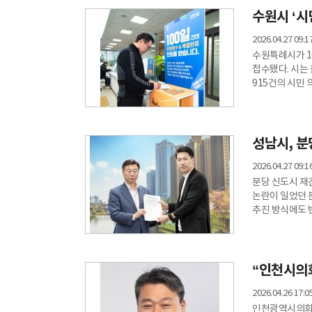
의료·요양·복지
수원시 ‘시
통합돌봄은 단순
있는 구조라는 
2026.04.27 09:1
운영
수원특례시가 1
접수됐다. 시는 
915건의 시민 
(256건)이었고
주로 도로와 교
방식과는 접근법
조직을 중심으로
성남시, 분
2026.04.27 09:1
분당 신도시 재
논란이 일었던 
추진 방식에도 
간담회를 열고 
적용된 물량 제
지적을 받아왔다
문제가 꾸준히 
“인천시의회
2026.04.26 17:0
인천광역시의회 