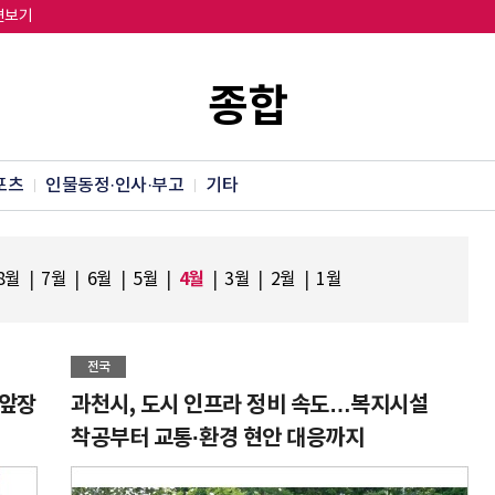
면보기
종합
포츠
인물동정·인사·부고
기타
4월
8월
|
7월
|
6월
|
5월
|
|
3월
|
2월
|
1월
전국
 앞장
과천시, 도시 인프라 정비 속도…복지시설
착공부터 교통·환경 현안 대응까지