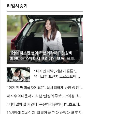
리얼시승기
"에어 서스펜션이 기본이라니!" 갓성비
미쳤다는 스웨디시 프리미엄 SUV, 볼보
'XC60 B5 울트라'
"디자인 대박, 기본기 훌륭"...
유니크한 프렌치 크로스오버
'푸조 408 스마트 하이브리드'
"이게 진짜 미국차에요?"...럭셔리하게 바뀐 링컨 '노틸러스 하이브리드'
박지수 아나운서가 타본 ‘전설의 무쏘’… “여성·초보자도 반할 반전 매력”
"디테일이 살아 있다! 운전하기 편하다!"...초보에게는 아주 매력적인 차 르노 필랑트
10년만에 풀체인지, 이름만 빼고 다 바꿨다. 푸조 5008...디자인으로는 따라갈 차가 없다