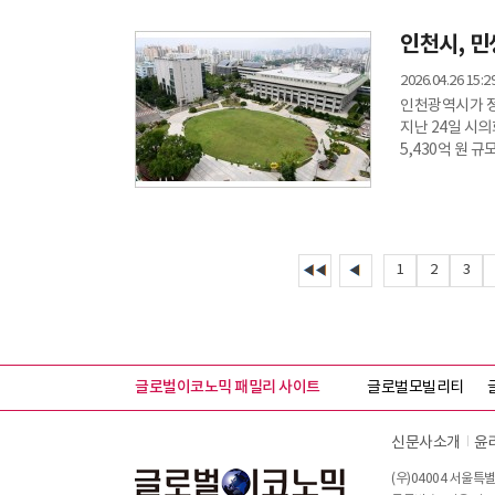
않았다.인천 중구
인천시, 민
세계에서 최고로
출범의 서막이 열
2026.04.26 15:2
인천광역시가 정
지난 24일 시의
5,430억 원 
분담금을 전액 
피해지원금 등 
전액 부담하는 
구조와 달리, 
1
2
3
글로벌이코노믹 패밀리 사이트
글로벌모빌리티
신문사소개
윤
(우)04004 서울특별