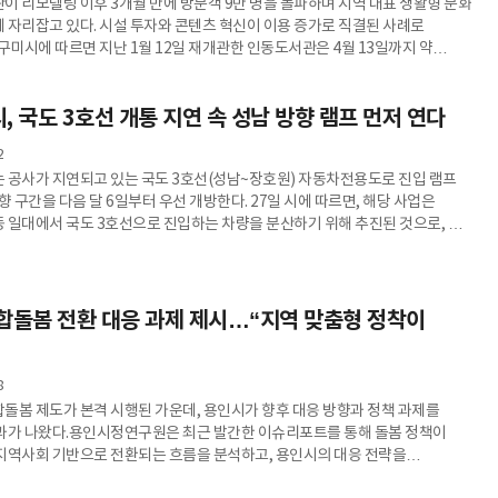
이 리모델링 이후 3개월 만에 방문객 9만 명을 돌파하며 지역 대표 생활형 문화
 자리잡고 있다. 시설 투자와 콘텐츠 혁신이 이용 증가로 직결된 사례로
구미시에 따르면 지난 1월 12일 재개관한 인동도서관은 4월 13일까지 약
용객 9만여 명을 기록했다. 하루 평균 1000명 이상이 방문한 셈으로, 리모델링
. 이번 성과는 공공 인프라 투자 효과가 시민 이용 확대와
, 국도 3호선 개통 지연 속 성남 방향 램프 먼저 연다
례로 분석된다. 인동도서관은 2000년 개관 이후 시설 노후화와 공간 비효율
왔으며, 구미시는 국토교통부 그린리모델링 공모사업과 공공도서관
2
 공사가 지연되고 있는 국도 3호선(성남~장호원) 자동차전용도로 진입 램프
향 구간을 다음 달 6일부터 우선 개방한다. 27일 시에 따르면, 해당 사업은
 일대에서 국도 3호선으로 진입하는 차량을 분산하기 위해 추진된 것으로, 약
총 519억 원이 투입됐다.하지만 공사 과정에서 광주 방향 구간에서 두 차례 사면
서 전체 준공 일정이 당초 계획보다 늦어졌다.시는 전면 개통을 기다릴 경우
기화될 수 있다고 보고, 우선 이용이 가능한 구간부터 개방하는 방식으로 방향을
 국도 45호선 고산 나들목부터 태전 교차로까지 이어지는 구간은
합돌봄 전환 대응 과제 제시…“지역 맞춤형 정착이
8
돌봄 제도가 본격 시행된 가운데, 용인시가 향후 대응 방향과 정책 과제를
과가 나왔다.용인시정연구원은 최근 발간한 이슈리포트를 통해 돌봄 정책이
지역사회 기반으로 전환되는 흐름을 분석하고, 용인시의 대응 전략을
일 밝혔다. 보고서는 기존 병원·시설 위주의 돌봄에서 벗어나 거주지 중심으로