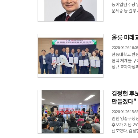
농어업인 수당 일
문세종 등 일부
유감을 표명하는
중요한 중동발 
아니냐는 지적이
설명하라고 주문
울릉 미래
2026.04.26 16:0
한동대학교 환동
협력 체계를 구축
정규 교과과정과
지역의 지속가능
구축하는 데 초
프로젝트 기반 
기획 및 운영 
김정헌 후보
만들겠다"
2026.04.26 15:3
인천 영종구청장
후보가 지난 2
선포했다. 김정
영종구청장에 도전