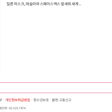
일론 머스크, 테슬라와 스페이스엑스 앞세워 세계 최고 부자 수성
부
개인정보취급방침
청소년보호
불편∙고충신고
화 : 02-323-7474