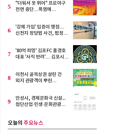
"더워서 못 뛰어" 프로야구
5
전면 중단…폭염에
프로스포츠 '비상'
'강제 가입' 입증이 쟁점…
6
신천지 정당법 사건, 법정
공방 본격화
'80억 피멍' 김포FC 홍경호
7
대표 '사직 반려'… 김포시
"진상 규명이 먼저다"
이천시 골목상권 살린 건
8
외지 관광객이 뿌린
지역화폐 153억
안성시, 경제문화국 신설...
9
첨단산업·민생·문화관광
통합
오늘의
주요뉴스