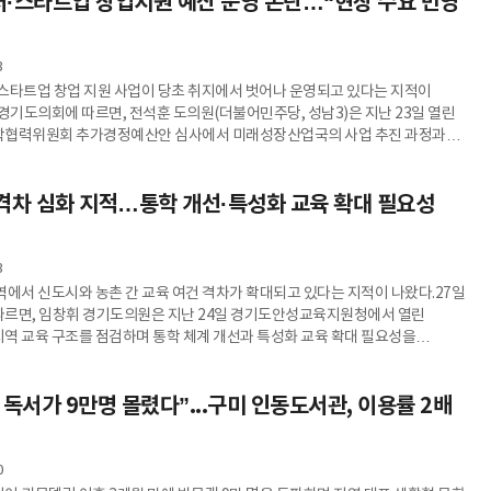
처·스타트업 창업지원 예산 운영 논란…“현장 수요 반영
공임대주택이 주거 기능에 치중하면서 지역사회와의 연계가 부족했던 점을
점을 맞췄다.이에 따라 단지 내에는 입주민과 지역 주민이 함께 이용할 수 있는
3
스타트업 창업 지원 사업이 당초 취지에서 벗어나 운영되고 있다는 지적이
 경기도의회에 따르면, 전석훈 도의원(더불어민주당, 성남3)은 지난 23일 열린
학협력위원회 추가경정예산안 심사에서 미래성장산업국의 사업 추진 과정과
에 문제를 제기했다.전 의원은 창업 혁신 공간 운영 과정에서 발생한 약
 예산 부족분을 언급하며, 초기 사업 기획 단계의 완성도가 낮았다고 지적했다.
격차 심화 지적…통학 개선·특성화 교육 확대 필요성
 예산 부족 상황 자체가 사업 설계 또는 운영 준비가 충분하지 않았다는 점을
었다.특히 지난해 판교 지역 기업 간 협력 강화와 온라인 플랫폼 구축을 목표로
3
역에서 신도시와 농촌 간 교육 여건 격차가 확대되고 있다는 지적이 나왔다.27일
르면, 임창휘 경기도의원은 지난 24일 경기도안성교육지원청에서 열린
역 교육 구조를 점검하며 통학 체계 개선과 특성화 교육 확대 필요성을
원은 신도시 지역의 과밀학급 문제와 농촌 지역의 학생 감소가 동시에 나타나는
, 특히 통폐합으로 인해 통학 거리가 길어진 학생들의 부담이 커지고 있다고
 독서가 9만명 몰렸다”...구미 인동도서관, 이용률 2배
 기존 통학버스 중심 방식에서 벗어나 지역 여건에 맞는 교통 지원 체계를 마련할
되지 않는 폐교를 교육 거점으로 재편해 지역 교육 자원으로 활용해야
0