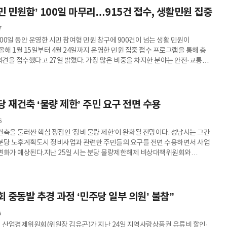
 서비스를 연계하는 방식으로 정책 축이 이동하고 있다고 진단했다. 특히
민 민원함’ 100일 마무리…915건 접수, 생활민원 집중
한 복지 확대가 아니라 지역별 인프라와 자원 수준에 따라 성과가 달라질 수
점을 강조했다.시는 제도 시행에 앞서 조례 제정과 협의체 구성, 통합지원회의
7
00일 동안 운영한 시민 참여형 민원 창구에 900건이 넘는 생활 민원이
올해 1월 15일부터 4월 24일까지 운영한 민원 집중 접수 프로그램을 통해 총
의견을 접수했다고 27일 밝혔다. 가장 많은 비중을 차지한 분야는 안전·교통
, 도로·건설(235건), 도시·환경(143건) 순으로 뒤를 이었다. 일상 속 불편이
통 등 생활 인프라에 집중돼 있음을 보여주는 결과다.이번 운영은 기존 민원 처리
부터 달랐다. 단순히 접수된 민원을 부서에 전달하는 데 그치지 않고, 전담
 처리 속도와 책임성을 동시에 높이는 데 초점을 맞췄다. 이를 위해 시는
당 재건축 ‘물량 제한’ 주민 요구 전면 수용
6
건축을 둘러싼 핵심 쟁점인 ‘정비 물량 제한’이 완화될 전망이다. 성남시는 그간
분당 노후계획도시 정비사업과 관련한 주민들의 요구를 전면 수용하면서 사업
변화가 예상된다.지난 25일 시는 분당 물량제한해제 비상대책위원회와
관련 내용을 논의했다고 27일 밝혔다.그동안 분당 재건축은 구역 지정 단계에서
한과 상대평가 방식으로 인해 단지 간 경쟁이 과열되고 주민 갈등이 심화된다는
. 특히 동일 생활권 내에서도 사업 추진 속도와 조건이 달라지면서 형평성
제기돼 왔다.비대위는 이러한 구조적 문제를 해소하기 위해 도시 전체
 중동발 추경 과정 ‘민주당 일부 의원’ 불참”
5
산업경제위원회(위원장 김유곤)가 지난 24일 지역사랑상품권 유류비 할인·