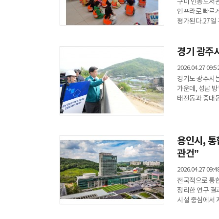
구미 인동도서관
인프라로 빠르게
평가된다.27일 
3개월간 누적 이
이전 대비 이용률이 2배 이상 증가했다
경기 광주시
직결된 대표 사
문제가 지속돼 
2026.04.27 09:5
경기도 광주시는
가운데, 성남 방
태전동과 중대동
1.8㎞ 규모에 
붕괴가 발생하면
교통 불편이 장
전환했다.실제로
용인시, 통
관건”
2026.04.27 09:4
전국적으로 통합
정리한 연구 결
시설 중심에서 
제시했다고 27