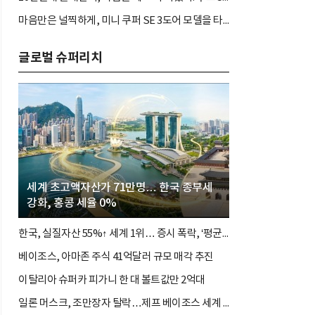
마음만은 널찍하게, 미니 쿠퍼 SE 3도어 모델을 타봤다. 짐 많고 바쁜 아나운서도 좋아할까?
글로벌 슈퍼리치
세계 초고액자산가 71만명… 한국 종부세
강화, 홍콩 세율 0%
한국, 실질자산 55%↑ 세계 1위… 증시 폭락, ‘평균의 착시’와 부의 유동성 위기
베이조스, 아마존 주식 41억달러 규모 매각 추진
이탈리아 슈퍼카 피가니 한 대 볼트값만 2억대
일론 머스크, 조만장자 탈락…제프 베이조스 세계 3위 탈환