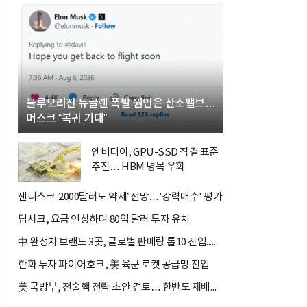
블루오리진 뉴글렌 폭발 원인은 산소밸브…
머스크 “복귀 기대”
엔비디아, GPU-SSD 직결 표준
추진… HBM 병목 우회
샌디스크 ‘2000달러도 약세’ 전망…'강력매수' 평가
딥시크, 요금 인상하며 80억 달러 투자 유치
中 완성차 브랜드 3곳, 글로벌 판매량 톱10 진입...현대차·기아...
한화 투자 파이어호크, 美 육군 로켓 공급망 진입
美 국방부, 전술핵 전략 초안 검토… 한반도 재배치 논쟁 재점화...