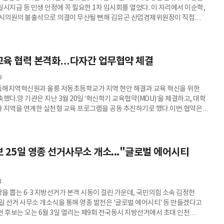
시지급 등 민생 안정에 꼭 필요한 1차 임시회를 열었다. 이 자리에서 이순학,
 시의원의 불출석으로 의결이 무산될 뻔해 김유곤 산업경제위원장이 직접
 일이 벌어졌다.인천 시민 시선 또한 책임 있는 의정활동 필요성을 제기했는데,
민생 추경과 관련해 일부 의원 불참은 자신들의 개인적인 사정이 중요했던 것이
 나왔다. 어떤 사유로 불참했는지 지방선거를 앞두고 상세히 경위를
하고 있다.실제 두 명의 산자위 시의원들의 불성실로 의심되는 의정활동을
교육 협력 본격화…다자간 업무협약 체결
9
해지역혁신원과 울릉 저동초등학교가 지역 현안 해결과 교육 혁신을 위한
했다.양 기관은 지난 3월 20일 ‘혁신학기 교육협약(MOU)’을 체결하고, 대학
 지역을 연계한 실천형 교육 프로그램을 공동 추진하기로 했다.이번 협약은
한 발전이라는 공동 목표를 바탕으로, 대학과 지역기관 간 쌍방향 협력 모델을
점이 맞춰졌다. 특히 기존 이론 중심 교육에서 벗어나 지역 문제를 직접 다루는
수업을 운영한다는 점에서 주목된다.협약 주요 내용은 △혁신학기 교과목 공동
△교육 참여 및 자문 △지역 프로젝트 수행 △기타 협력 필요 분야
 25일 영종 선거사무소 개소..."글로벌 에어시티
3
을 뽑는 6·3 지방선거가 본격 시동이 걸린 가운데, 국민의힘 소속 김정헌
5일 선거 사무소 개소식을 통해 영종 발전은 '글로벌 에어시티' 등 만들겠다고
헌 후보는 오는 6월 3일 열리는 제9회 전국동시 지방선거에서 초대 인천
장을 냈는데, 주최 측 추산 1,000여 주민·단체 등 참석해 축하 응원을 아끼지