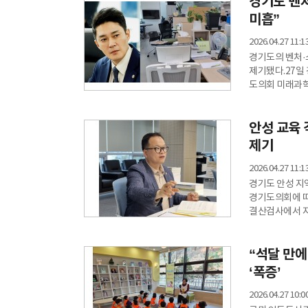
경기도 벤
사업은 기존 공
개선하는 데 초
미흡”
사회복
2026.04.27 11:1
경기도의 벤처·
제기됐다.27일
도의회 미래과
예산 집행 방식
9억7000만 원
안성 교육 
그는 계획 대비
보여준다고 꼬집
제기
2026.04.27 11:1
경기도 안성 지
경기도의회에 따
결산검사에서 지
제기했다.임 의
구조를 언급하며
“석달 만에
지적했다. 이에
필요성과, 활용
‘폭증’
2026.04.27 10:0