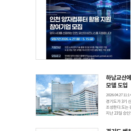
하남교산에
모델 도입
2026.04.27 11:1
경기도가 3기 
조성한다.도는 
지난 23일 승인
총 1100가구
7개 동과 부대