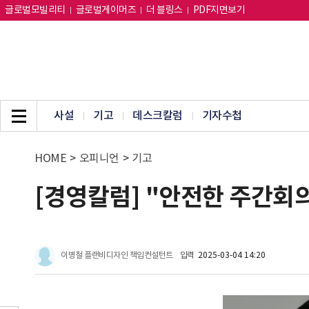
글로벌모빌리티
글로벌게이머즈
더 블링스
PDF지면보기
사설
기고
데스크칼럼
기자수첩
HOME
>
오피니언
>
기고
[경영칼럼] "안전한 주간회
이병철 플랜비디자인 책임컨설턴트
입력
2025-03-04 14:20