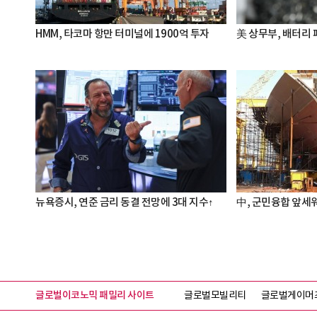
HMM, 타코마 항만 터미널에 1900억 투자
美 상무부, 배터리
뉴욕증시, 연준 금리 동결 전망에 3대 지수↑
中, 군민융합 앞세워
글로벌이코노믹 패밀리 사이트
글로벌모빌리티
글로벌게이머