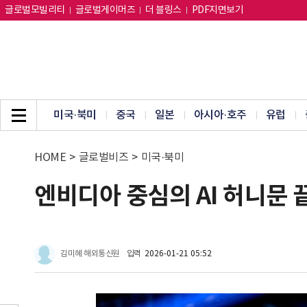
글로벌모빌리티
글로벌게이머즈
더 블링스
PDF지면보기
미국·북미
중국
일본
아시아·호주
유럽
HOME
>
글로벌비즈
>
미국·북미
엔비디아 중심의 AI 허니문 
김미혜 해외통신원
입력
2026-01-21 05:52