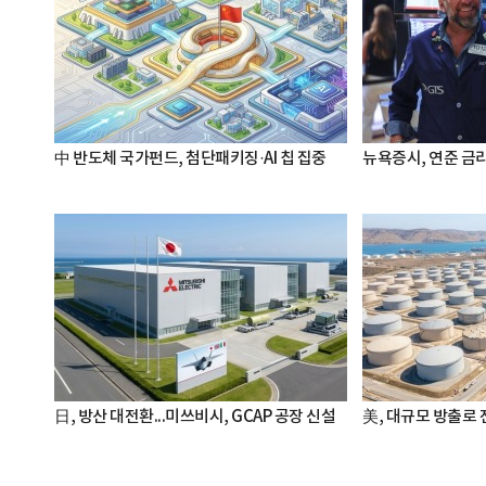
中 반도체 국가펀드, 첨단패키징·AI 칩 집중
뉴욕증시, 연준 금리
日, 방산 대전환...미쓰비시, GCAP 공장 신설
美, 대규모 방출로