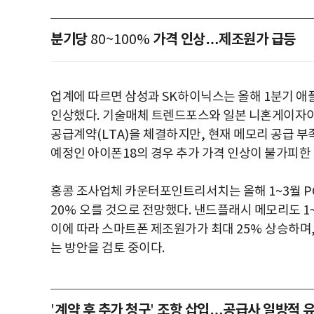
분기당
가격 인상…제조원가 급등
80~100%
업계에 따르면 삼성과
SK
하이닉스는 올해
1
분기 애
인상했다
.
기술매체 트렌드포스와 일본 니혼게이자
공급계약
(LTA)
을 체결하지만
,
현재 메모리 공급 부
예정인 아이폰
18
의 경우 추가 가격 인상이 불가피한
홍콩 조사업체 카운터포인트리서치는 올해
1~3
월
P
20%
오를 것으로 전망했다
.
낸드플래시 메모리도
1
이에 따라 스마트폰 제조원가가 최대
25%
상승하며
는 방안을 검토 중이다
.
계약 후 추가 청구
조항 삽입…공급사 일방적 
'
'