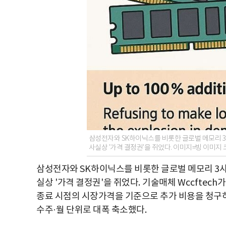
삼성전자와 SK하이닉스를 비롯한 글로벌 메모리 3
사실상 '가격 결정권'을 쥐었다. 이미지=빙 이미지
삼성전자와
SK
하이닉스를 비롯한 글로벌 메모리
3
실상
'
가격 결정권
'
을 쥐었다
.
기술매체
Wccftech
종료 시점의 시장가격을 기준으로 추가 비용을 청
수주
·
월 단위로 대폭 축소했다
.