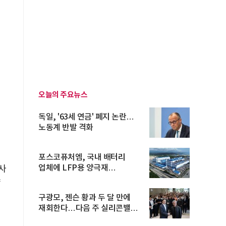
오늘의 주요뉴스
독일, '63세 연금' 폐지 논란…
노동계 반발 격화
포스코퓨처엠, 국내 배터리
업체에 LFP용 양극재
사
장기공급계약
약
구광모, 젠슨 황과 두 달 만에
재회한다…다음 주 실리콘밸리
방...