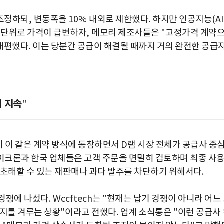
재조정하되
,
변동폭을
10%
내외로 제한했다
.
하지만 인공지능
(AI
 단위로 가격이 급변하자
,
메모리 제조사들은
"
고정가격 계약
 개편했다
.
이는 당분간 공급이 해결될 때까지 거의 완전한 공급
위 지속
"
 이 같은 계약 방식에 동참하면서
D
램 시장 전체가 공급사 중
크론과 한국 업체들은 고객 주문을 면밀히 검토하며 최종 사
 초래할 수 있는 재판매나 과다 발주를 차단하기 위해서다
.
 경쟁에 나섰다
. Wccftech
는
"
현재는 납기 경쟁이 아니라 어느
박지수 아나운서가 타본 ‘전설의 무쏘’
는지를 겨루는 상황
"
이라고 전했다
.
업계 소식통은
"
이런 공급사
초보자도 반할 반전 매력”