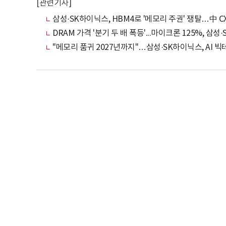
[관련기사]
삼성·SK하이닉스, HBM4로 '메모리 주권' 쟁탈…中 CX
DRAM 가격 '분기 두 배 폭등'...마이크론 125%, 삼
"메모리 품귀 2027년까지"…삼성·SK하이닉스, AI 빅