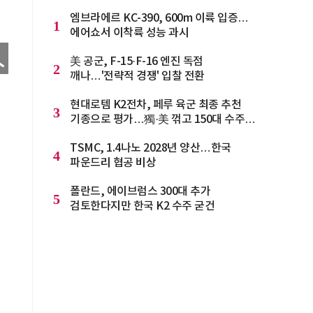
엠브라에르 KC-390, 600m 이륙 입증…
1
에어쇼서 이착륙 성능 과시
美 공군, F-15·F-16 엔진 독점
2
깨나…'전략적 경쟁' 입찰 전환
현대로템 K2전차, 페루 육군 최종 추천
3
기종으로 평가…獨·美 꺾고 150대 수주
청신호
TSMC, 1.4나노 2028년 양산…한국
4
파운드리 협공 비상
폴란드, 에이브럼스 300대 추가
5
검토한다지만 한국 K2 수주 굳건