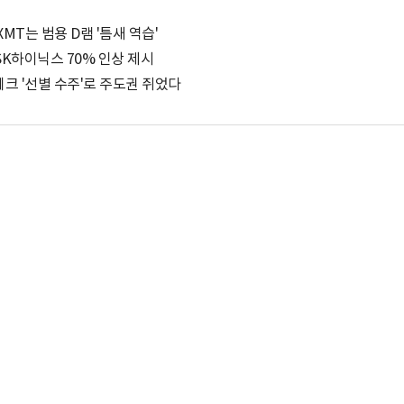
MT는 범용 D램 '틈새 역습'
성·SK하이닉스 70% 인상 제시
테크 '선별 수주'로 주도권 쥐었다