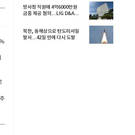
방사청 직원에 4억6000만원
금품 제공 혐의…LIG D&A
임직원 구속
북한, 동해상으로 탄도미사일
발사…42일 만에 다시 도발
0%
기
시
로
낮추