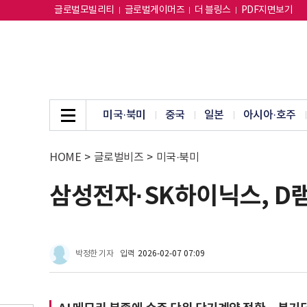
글로벌모빌리티
글로벌게이머즈
더 블링스
PDF지면보기
미국·북미
중국
일본
아시아·호주
HOME
>
글로벌비즈
>
미국·북미
삼성전자·SK하이닉스, D램
박정한 기자
입력
2026-02-07 07:09