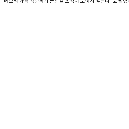
며
"
메모리 가격 상승세가 둔화될 조짐이 보이지 않는다
"
고 말했