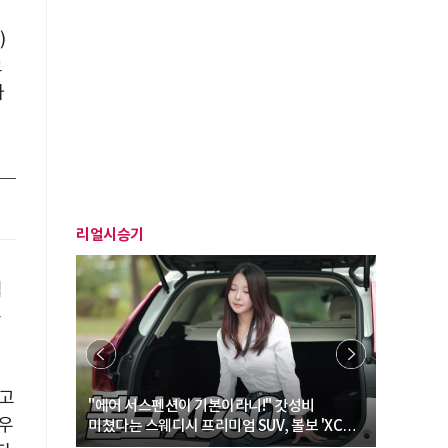
)
으
자
리얼시승기
심
용
 고
… “여성·
"에어 서스펜션이 기본이라니!" 갓성비
"디자인 대
 우
미쳤다는 스웨디시 프리미엄 SUV, 볼보 'XC60
크로스오버
B5 울트라'