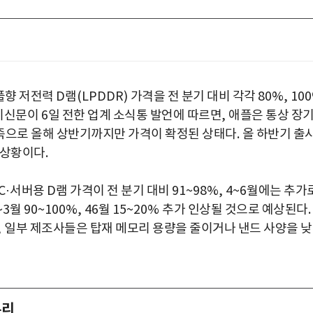
플향 저전력
D
램
(LPDDR)
가격을 전 분기 대비 각각
80%, 10
이신문이
6
일 전한 업계 소식통 발언에 따르면
,
애플은 통상 장
족으로 올해 상반기까지만 가격이 확정된 상태다
.
올 하반기 출
 상황이다
.
C·
서버용
D
램 가격이 전 분기 대비
91~98%, 4~6
월에는 추가
~3
월
90~100%, 46
월
15~20%
추가 인상될 것으로 예상된다
.
,
일부 제조사들은 탑재 메모리 용량을 줄이거나 낸드 사양을 
유리