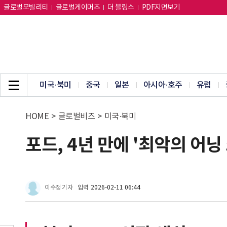
글로벌모빌리티
글로벌게이머즈
더 블링스
PDF지면보기
미국·북미
중국
일본
아시아·호주
유럽
HOME
>
글로벌비즈
>
미국·북미
포드, 4년 만에 '최악의 어닝
이수정 기자
입력
2026-02-11 06:44