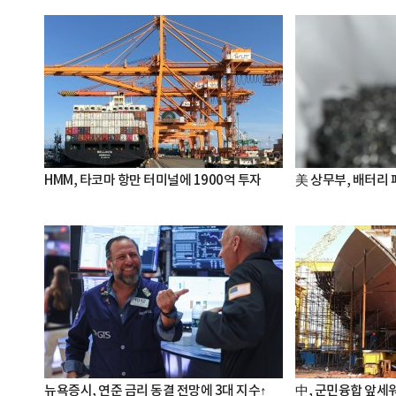
HMM, 타코마 항만 터미널에 1900억 투자
美 상무부, 배터리
뉴욕증시, 연준 금리 동결 전망에 3대 지수↑
中, 군민융합 앞세워