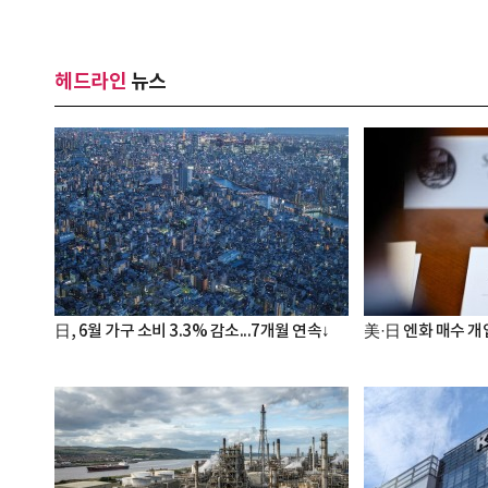
헤드라인
뉴스
日, 6월 가구 소비 3.3% 감소...7개월 연속↓
美·日 엔화 매수 개