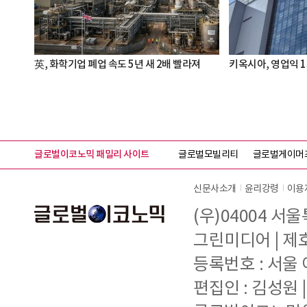
英, 화학기업 폐업 속도 5년 새 2배 빨라져
키옥시아, 영업익 
글로벌이코노믹 패밀리 사이트
글로벌모빌리티
글로벌게이머
신문사소개
윤리강령
이용
(우)04004 서
그린미디어 | 제호 
등록번호 : 서울 아
편집인 : 김성원