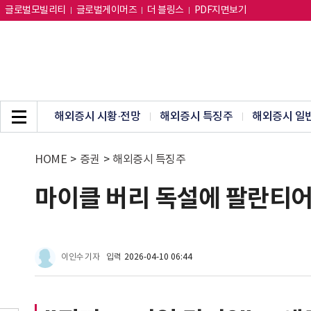
글로벌모빌리티
글로벌게이머즈
더 블링스
PDF지면보기
해외증시 시황·전망
해외증시 특징주
해외증시 일
HOME
>
증권
>
해외증시 특징주
마이클 버리 독설에 팔란티어
이인수 기자
입력
2026-04-10 06:44