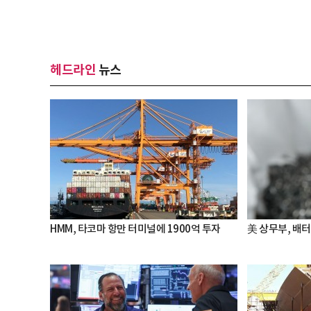
헤드라인
뉴스
HMM, 타코마 항만 터미널에 1900억 투자
美 상무부, 배