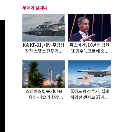
투데이 컴퍼니
KAI KF-21, 내부 무장창
폭스바겐, 10만명 감원
장착 스텔스 전투기로
'초강수'...포르쉐 오너
진화…5.5세대 도약
직접 경고
선언
스페이스X, 숏커버링
록히드 AI 전투기, 실제
유입-테슬라 합작
적외선 센서로 27차례
'테라팹' 호재로 15.83%
자율 요격 성공
급등