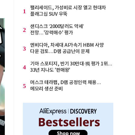
팰리세이드, 가성비로 시장 열고 현대차
1
플래그십 SUV 우뚝
샌디스크 ‘2000달러도 약세’
2
전망…'강력매수' 평가
엔비디아, 차세대 AI가속기 HBM 사양
3
다운 검토…D램 공급난이 문제
기아 스포티지, 반기 30만대·獨 평가 1위…
4
33년 지나도 '판매왕'
머스크 테라팹, D램 공정인력 채용…
5
메모리 생산 준비