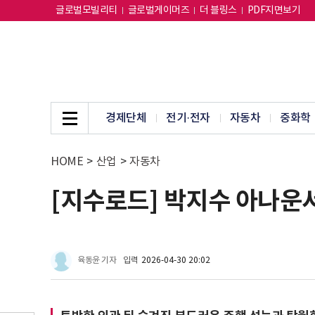
글로벌모빌리티
글로벌게이머즈
더 블링스
PDF지면보기
경제단체
전기·전자
자동차
중화학
HOME
>
산업
>
자동차
[지수로드] 박지수 아나운서
육동윤 기자
입력
2026-04-30 20:02