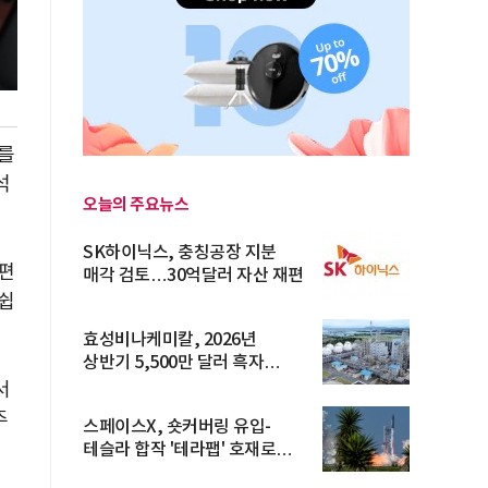
수를
석
오늘의 주요뉴스
SK하이닉스, 충칭공장 지분
편
매각 검토…30억달러 자산 재편
쉽
효성비나케미칼, 2026년
상반기 5,500만 달러 흑자
전환… 4대 체...
서
주
스페이스X, 숏커버링 유입-
테슬라 합작 '테라팹' 호재로
15.83% ...