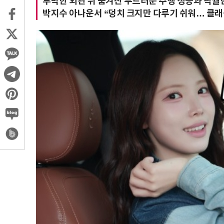
투박한 외관 뒤 숨겨진 부드러운 주행 성능과 탁월
박지수 아나운서 “덩치 크지만 다루기 쉬워… 클래