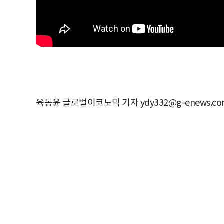
육동윤 글로벌이코노믹 기자 ydy332@g-enews.co