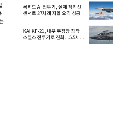
클
록히드 AI 전투기, 실제 적외선
독
센서로 27차례 자율 요격 성공
는
KAI KF-21, 내부 무장창 장착
스텔스 전투기로 진화…5.5세대
도...