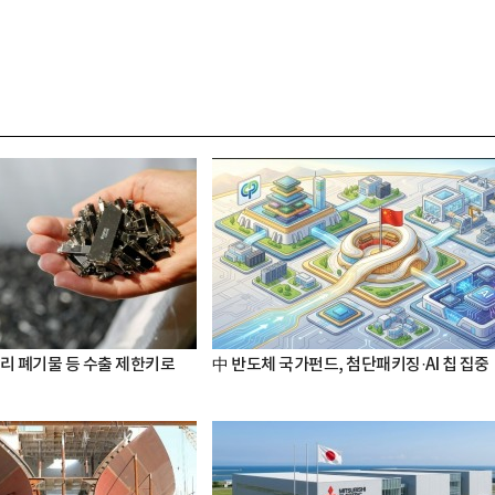
터리 폐기물 등 수출 제한키로
中 반도체 국가펀드, 첨단패키징·AI 칩 집중