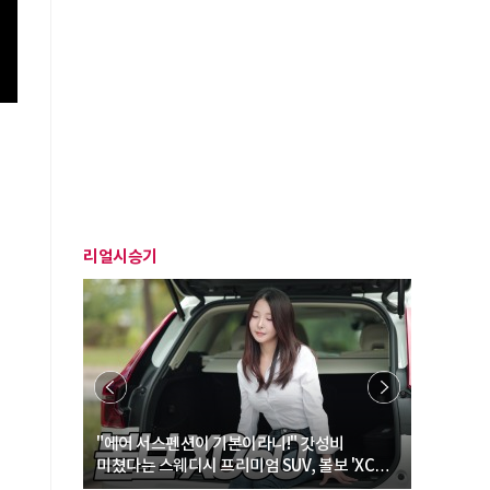
리얼시승기
"...
"에어 서스펜션이 기본이라니!" 갓성비
"디자인 대
필랑트
미쳤다는 스웨디시 프리미엄 SUV, 볼보 'XC60
크로스오버
B5 울트라'