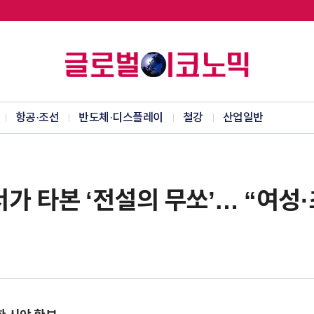
항공·조선
반도체·디스플레이
철강
산업일반
가 타본 ‘전설의 무쏘’… “여성