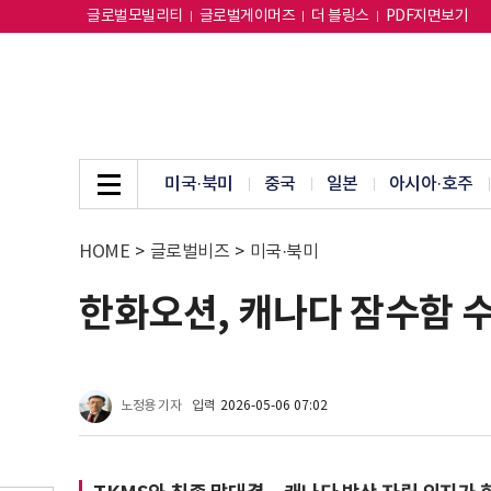
글로벌모빌리티
글로벌게이머즈
더 블링스
PDF지면보기
미국·북미
중국
일본
아시아·호주
HOME
>
글로벌비즈
>
미국·북미
한화오션, 캐나다 잠수함 
노정용 기자
입력
2026-05-06 07:02