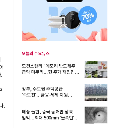
오늘의 주요뉴스
니
모건스탠리 "메모리 반도체주
어
급락 마무리…현 주가 재진입
.
기회...
정부, 수도권 주택공급
모
'속도전'…금융·세제 지원
명
총동원
다.
태풍 돌핀, 중국 동해안 상륙
임박…최대 500mm '물폭탄'
예고