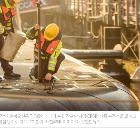
 장면. 한화오션은 TKMS와 캐나다 순찰 잠수함 사업(CPSP) 최종 수주전을 벌이고
핵심 변수로 떠오르고 있다. 사진=게티이미지/AFP/연합뉴스