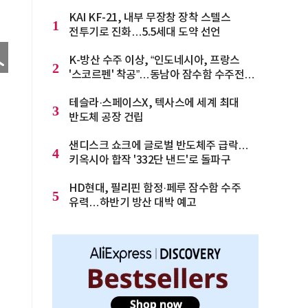
KAI KF-21, 내부 무장창 장착 스텔스
1
전투기로 진화…5.5세대 도약 선언
K-방산 수주 이상, “인도네시아, 프랑스
2
'스코르펜' 착공”…동남아 잠수함 수주전
격화
테슬라·스페이스X, 텍사스에 세계 최대
3
반도체 공장 건립
샌디스크 쇼크에 글로벌 반도체주 급락…
4
키옥시아 합작 '332단 낸드'로 돌파구
HD현대, 필리핀 함정·페루 잠수함 수주
5
유력…하반기 방산 대박 예고