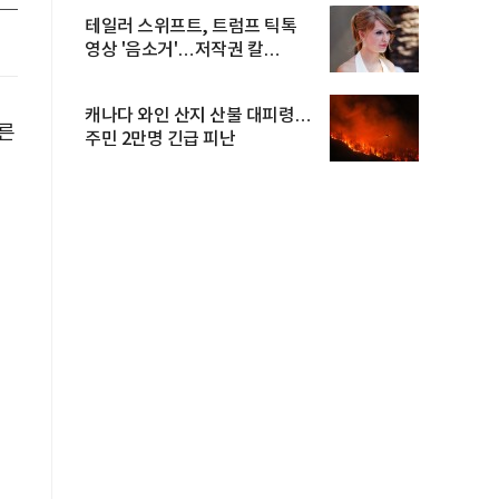
테일러 스위프트, 트럼프 틱톡
영상 '음소거'…저작권 칼
빼들었...
캐나다 와인 산지 산불 대피령…
른
주민 2만명 긴급 피난