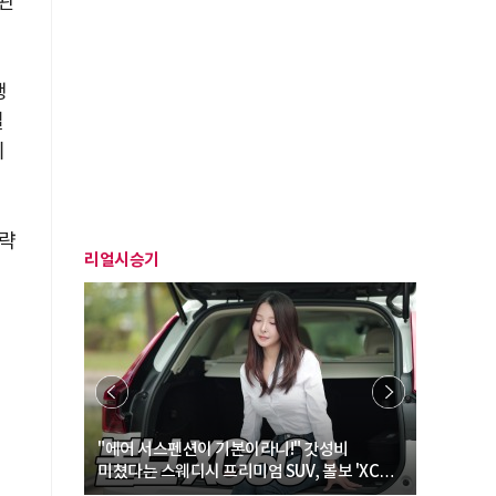
사관
생
설
기
전략
리얼시승기
… “여성·
"에어 서스펜션이 기본이라니!" 갓성비
"디자인 대
미쳤다는 스웨디시 프리미엄 SUV, 볼보 'XC60
크로스오버
B5 울트라'