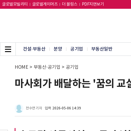
글로벌모빌리티
글로벌게이머즈
더 블링스
PDF지면보기
건설·부동산
분양
공기업
부동산일반
HOME
>
부동산·공기업
>
공기업
마사회가 배달하는 '꿈의 교
전수연 기자
입력
2026-05-06 14:39