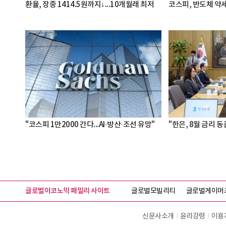
환율, 장중 1414.5원까지↓...10개월래 최저
코스피, 반도체 약세
"코스피 1만2000 간다...AI·방산·조선 유망"
"한은, 8월 금리 동
글로벌이코노믹 패밀리 사이트
글로벌모빌리티
글로벌게이머
신문사소개
윤리강령
이용