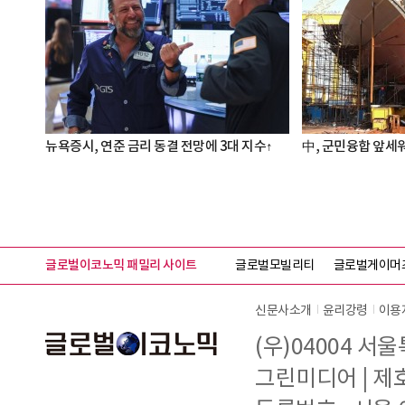
뉴욕증시, 연준 금리 동결 전망에 3대 지수↑
中, 군민융합 앞세워
글로벌이코노믹 패밀리 사이트
글로벌모빌리티
글로벌게이머
신문사소개
윤리강령
이용
(우)04004 서
그린미디어 | 제호 