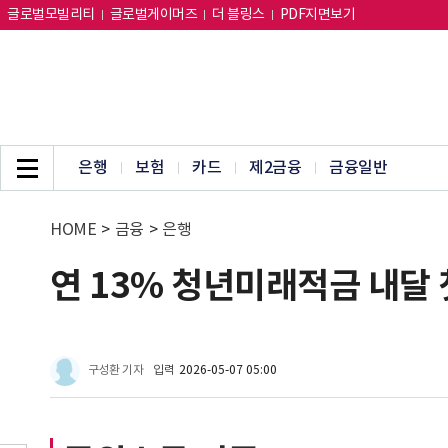
글로벌모빌리티
글로벌게이머즈
더 블링스
PDF지면보기
은행
보험
카드
제2금융
금융일반
HOME
>
금융
>
은행
연 13% 청년미래적금 내달 
구성환 기자
입력
2026-05-07 05:00