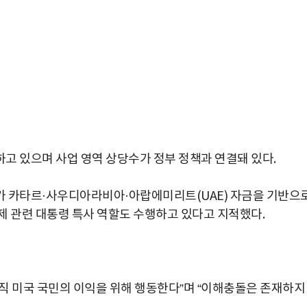
고 있으며 사업 영역 상당수가 정부 정책과 연결돼 있다.
가 카타르·사우디아라비아·아랍에미리트(UAE) 자금을 기반으
제 관련 대통령 특사 역할도 수행하고 있다고 지적했다.
박지수 아나운서가 타본 ‘전설의 무쏘’
직 미국 국민의 이익을 위해 행동한다”며 “이해충돌은 존재하지
초보자도 반할 반전 매력”