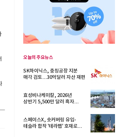
타
오늘의 주요뉴스
서
SK하이닉스, 충칭공장 지분
매각 검토…30억달러 자산 재편
다
효성비나케미칼, 2026년
상반기 5,500만 달러 흑자
전환… 4대 체...
스페이스X, 숏커버링 유입-
테슬라 합작 '테라팹' 호재로
15.83% ...