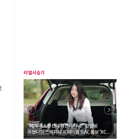
리얼시승기
로
… “여성·
"에어 서스펜션이 기본이라니!" 갓성비
"디자인 대
미쳤다는 스웨디시 프리미엄 SUV, 볼보 'XC60
크로스오버
B5 울트라'