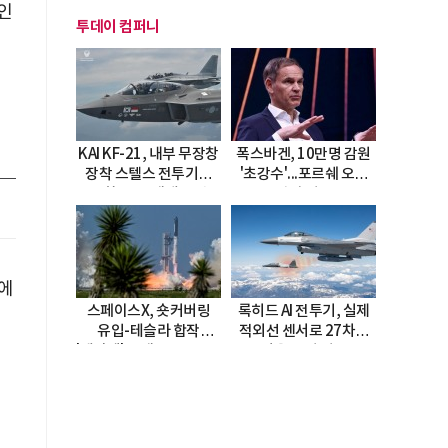
인
투데이 컴퍼니
정
KAI KF-21, 내부 무장창
폭스바겐, 10만명 감원
장착 스텔스 전투기로
'초강수'...포르쉐 오너
진화…5.5세대 도약
직접 경고
선언
에
스페이스X, 숏커버링
록히드 AI 전투기, 실제
유입-테슬라 합작
적외선 센서로 27차례
'테라팹' 호재로 15.83%
자율 요격 성공
급등