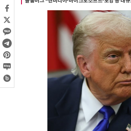
블룸버그 “엔비디아·마이크로소프트·보잉 등 대규