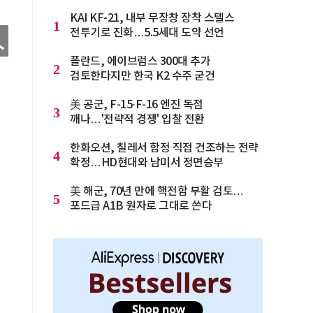
KAI KF-21, 내부 무장창 장착 스텔스
1
전투기로 진화…5.5세대 도약 선언
폴란드, 에이브럼스 300대 추가
2
검토한다지만 한국 K2 수주 굳건
美 공군, F-15·F-16 엔진 독점
3
깨나…'전략적 경쟁' 입찰 전환
한화오션, 칠레서 함정 직접 건조하는 전략
4
확정…HD현대와 남미서 정면승부
美 해군, 70년 만에 핵전함 부활 검토…
5
포드급 A1B 원자로 그대로 쓴다