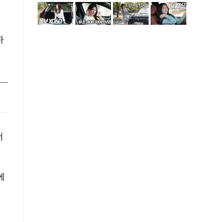
하
서
에