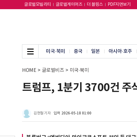
글로벌모빌리티
글로벌게이머즈
더 블링스
PDF지면보기
미국·북미
중국
일본
아시아·호주
HOME
>
글로벌비즈
>
미국·북미
트럼프, 1분기 3700건 
김현철 기자
입력
2026-05-18 01:00