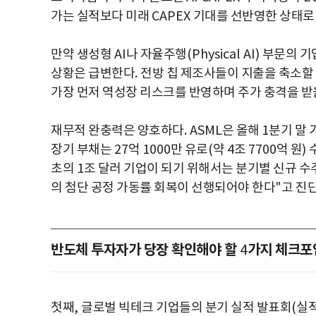
가는 실적보다 미래
CAPEX
기대를 선반영한 상태로
만약 생성형
AI
나 자율주행
(Physical AI)
부문의 기
상황은 급변한다
.
전방 칩 제조사들이 지출을 축소할
가장 먼저 역성장 리스크를 반영하며 주가 충격을 받
재무적 완충력은 양호하다
. ASML
은 올해
1
분기 말 
장기 부채는
27
억
1000
만 유로
(
약
4
조
7700
억 원
)
초의
1
조 달러 기업이 되기 위해서는 분기별 신규 
의 첨단 공정 가동률 회복이 선행되어야 한다
"
고 진
반도체 투자자가 당장 확인해야 할
가지 체크포
4
첫째
,
글로벌 빅테크 기업들의 분기 실적 발표회
(
실적