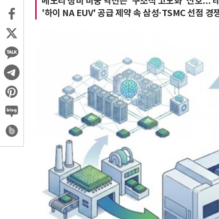
메모리 장비 비중 역전은 '구조적 고도화' 신호… 
'하이 NA EUV' 공급 제약 속 삼성·TSMC 선점 경