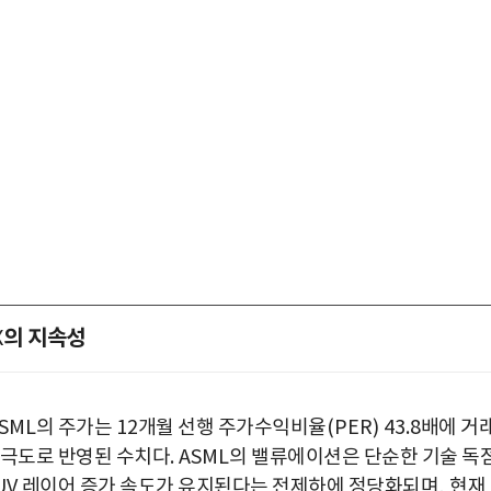
의 지속성
X
ASML
의 주가는
12
개월 선행 주가수익비율
(PER) 43.8
배에 거
 극도로 반영된 수치다
. ASML
의 밸류에이션은 단순한 기술 독
UV
레이어 증가 속도가 유지된다는 전제하에 정당화되며
,
현재