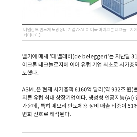
네덜란드 반도체 노광장비 기업 ASML이 미국 마이크론 테크놀로지에 
제미나이3
벨기에 매체
'
데 벨레허
(de belegger)'
는 지난달
3
이크론 테크놀로지에 이어 유럽 기업 최초로 시가총
도했다
.
ASML
은 현재 시가총액
6160
억 달러
(
약
932
조 원
)
지른 유럽 최대 상장기업이다
.
생성형 인공지능
(AI)
가운데
,
특히 메모리 반도체용 장비 매출 비중이
51
변화 신호로 해석된다
.