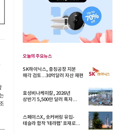
오늘의 주요뉴스
보
SK하이닉스, 충칭공장 지분
매각 검토…30억달러 자산 재편
앞
효성비나케미칼, 2026년
는
상반기 5,500만 달러 흑자
조
전환… 4대 체...
스페이스X, 숏커버링 유입-
테슬라 합작 '테라팹' 호재로
15.83% ...