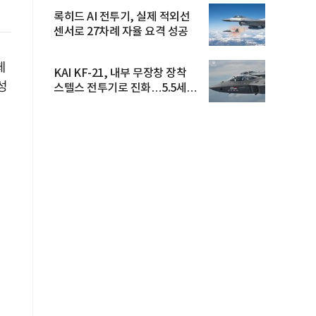
록히드 AI 전투기, 실제 적외선
센서로 27차례 자율 요격 성공
체
KAI KF-21, 내부 무장창 장착
성
스텔스 전투기로 진화…5.5세대
도...