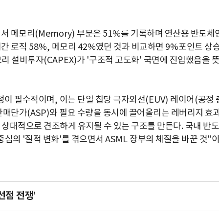
에서 메모리
(Memory)
부문은
51%
를 기록하며 연산용 반도체
기간 로직
58%,
메모리
42%
였던 것과 비교하면
9%
포인트 상
모리 설비투자
(CAPEX)
가
'
구조적 고도화
'
국면에 진입했음을 
공정이 필수적이며
,
이는 단일 칩당 극자외선
(EUV)
레이어
(
공정 
판매단가
(ASP)
와 필요 수량을 동시에 끌어올리는 레버리지 효
 상대적으로 견조하게 유지될 수 있는 구조를 만든다
.
국내 반도
 중심의
'
질적 변화
'
를 겪으면서
ASML
장부의 체질을 바꾼 것
"
선점 전쟁
'