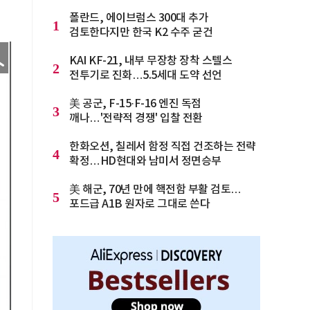
폴란드, 에이브럼스 300대 추가
1
검토한다지만 한국 K2 수주 굳건
KAI KF-21, 내부 무장창 장착 스텔스
2
전투기로 진화…5.5세대 도약 선언
美 공군, F-15·F-16 엔진 독점
3
깨나…'전략적 경쟁' 입찰 전환
한화오션, 칠레서 함정 직접 건조하는 전략
4
확정…HD현대와 남미서 정면승부
美 해군, 70년 만에 핵전함 부활 검토…
5
포드급 A1B 원자로 그대로 쓴다