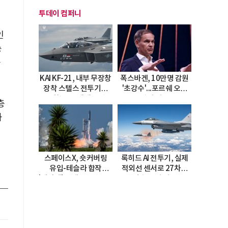
투데이 컴퍼니
인
승
뜻
KAI KF-21, 내부 무장창
폭스바겐, 10만명 감원
장착 스텔스 전투기로
'초강수'...포르쉐 오너
진화…5.5세대 도약
직접 경고
층
선언
과
이
스페이스X, 숏커버링
록히드 AI 전투기, 실제
유입-테슬라 합작
적외선 센서로 27차례
'테라팹' 호재로 15.83%
자율 요격 성공
급등