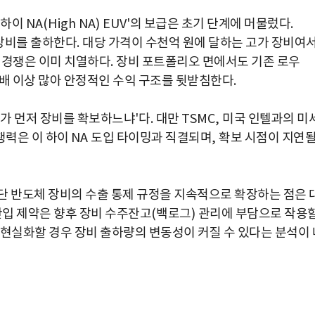
하이
NA(High NA) EUV'
의 보급은 초기 단계에 머물렀다
.
장비를 출하한다
.
대당 가격이 수천억 원에 달하는 고가 장비여
 경쟁은 이미 치열하다
.
장비 포트폴리오 면에서도 기존 로우
 배 이상 많아 안정적인 수익 구조를 뒷받침한다
.
가 먼저 장비를 확보하느냐
'
다
.
대만
TSMC,
미국 인텔과의 미
쟁력은 이 하이
NA
도입 타이밍과 직결되며
,
확보 시점이 지연
단 반도체 장비의 수출 통제 규정을 지속적으로 확장하는 점은 
반입 제약은 향후 장비 수주잔고
(
백로그
)
관리에 부담으로 작용
현실화할 경우 장비 출하량의 변동성이 커질 수 있다는 분석이 
박지수 아나운서가 타본 ‘전설의 무쏘’
초보자도 반할 반전 매력”