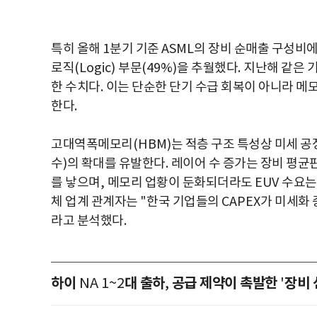
특히 올해
1
분기 기준
ASML
의 장비 순매출 구성비
로직
(Logic)
부문
(49%)
을 추월했다
.
지난해 같은 
한 수치다
.
이는 단순한 단기 수급 회복이 아니라 메
한다
.
고대역폭메모리
(HBM)
는 적층 구조 특성상 미세 
수
)
의 확대를 유발한다
.
레이어 수 증가는 장비 평균
를 낳으며
,
메모리 업황이 둔화되더라도
EUV
수요는
체 업계 관계자는
"
한국 기업들의
CAPEX
가 미세화
라고 분석했다
.
하이
대 출하
공급 제약이 촉발한
장비 
NA 1~2
,
'