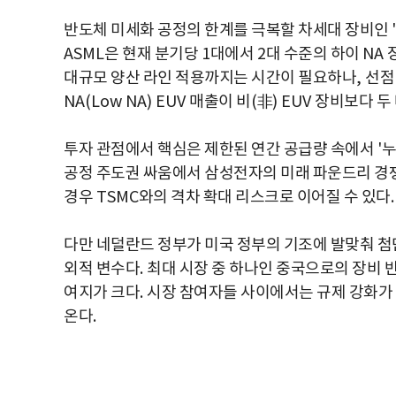
반도체 미세화 공정의 한계를 극복할 차세대 장비인
'
ASML
은 현재 분기당
1
대에서
2
대 수준의 하이
NA
대규모 양산 라인 적용까지는 시간이 필요하나
,
선점
NA(Low NA) EUV
매출이 비
(
非
) EUV
장비보다 두
투자 관점에서 핵심은 제한된 연간 공급량 속에서
'
누
공정 주도권 싸움에서 삼성전자의 미래 파운드리 경
경우
TSMC
와의 격차 확대 리스크로 이어질 수 있다
.
다만 네덜란드 정부가 미국 정부의 기조에 발맞춰 첨
외적 변수다
.
최대 시장 중 하나인 중국으로의 장비 
여지가 크다
.
시장 참여자들 사이에서는 규제 강화가 
온다
.