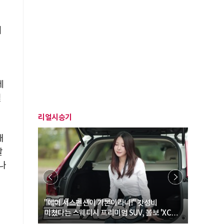
서
세
될
리얼시승기
대
할
나
… “여성·
"에어 서스펜션이 기본이라니!" 갓성비
"디자인 대
미쳤다는 스웨디시 프리미엄 SUV, 볼보 'XC60
크로스오버
B5 울트라'