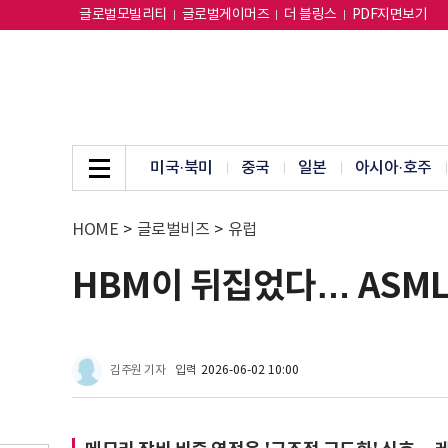
글로벌모빌리티
글로벌게이머즈
더 블링스
PDF지면보기
미국·북미
중국
일본
아시아·호주
HOME
>
글로벌비즈
>
유럽
HBM이 뒤집었다… ASML
김주원 기자
입력
2026-06-02 10:00