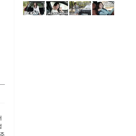
래
점
 주