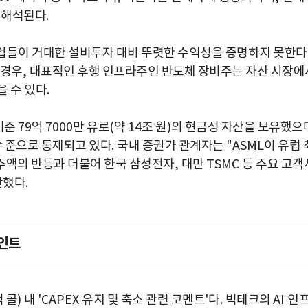
 해석된다
.
업들이 거대한 설비투자 대비 뚜렷한 수익성을 증명하지 못한
 경우
,
대표적인 후행 인프라주인 반도체 장비주는 자산 시장에
을 수 있다
.
기준
79
억
7000
만 유로
(
약
14
조 원
)
의 현금성 자산을 보유했으
수준으로 통제되고 있다
.
국내 증권가 관계자는
"ASML
이 유럽 
수주액의 반등과 더불어 한국 삼성전자
,
대만
TSMC
등 주요 고객
단했다
.
인트
 콜
)
내
'CAPEX
유지 및 축소 관련 코멘트
'
다
.
빅테크의
AI
인