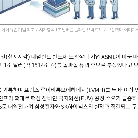
이어 유럽 기업 최초로 시가총액 1조 달러를 돌파할 유력 후보로 부상했다. 이미지=
1
일
(
현지시각
)
네덜란드 반도체 노광장비 기업
ASML
이 미국 마
액
1
조 달러
(
약
1514
조 원
)
를 돌파할 유력 후보로 부상했다고 
를 기록하며 프랑스 루이비통모에헤네시
(LVMH)
를 두 배 이상 
인프라 확대로 핵심 장비인 극자외선
(EUV)
공정 수요가 급증하
%
로 대역전하며 삼성전자와
SK
하이닉스의 실적과 직결되는 구