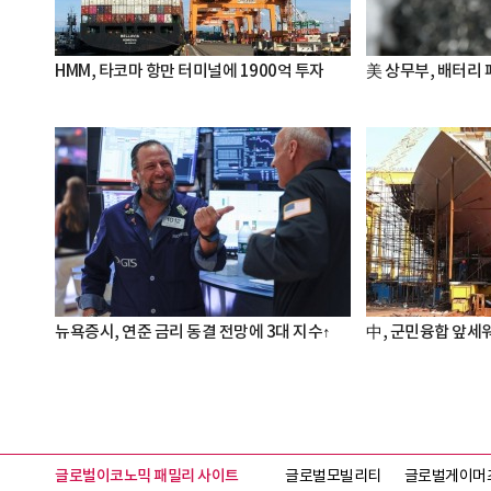
HMM, 타코마 항만 터미널에 1900억 투자
美 상무부, 배터리
뉴욕증시, 연준 금리 동결 전망에 3대 지수↑
中, 군민융합 앞세워
글로벌이코노믹 패밀리 사이트
글로벌모빌리티
글로벌게이머