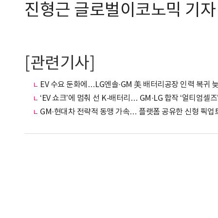
진형근 글로벌이코노믹 기자 ji
[관련기사]
EV 수요 둔화에…LG엔솔·GM 美 배터리공장 인력 복귀 
‘EV 쇼크’에 멈춰 선 K-배터리… GM·LG 합작 ‘얼티엄셀즈
GM·현대차 전략적 동맹 가속… 플랫폼 공유한 신형 픽업