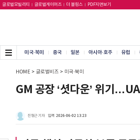
글로벌모빌리티
글로벌게이머즈
더 블링스
PDF지면보기
미국·북미
중국
일본
아시아·호주
유럽
HOME
>
글로벌비즈
>
미국·북미
GM 공장 ‘셧다운’ 위기…UA
진형근 기자
입력
2026-06-02 13:23