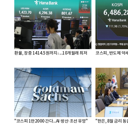
환율, 장중 1414.5원까지↓...10개월래 최저
코스피, 반도체 약세
"코스피 1만2000 간다...AI·방산·조선 유망"
"한은, 8월 금리 동