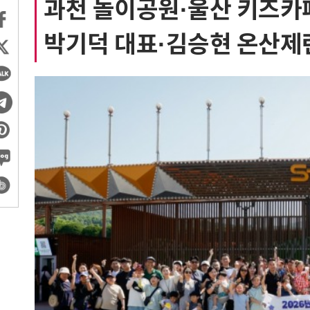
과천 놀이공원·울산 키즈카
박기덕 대표·김승현 온산제