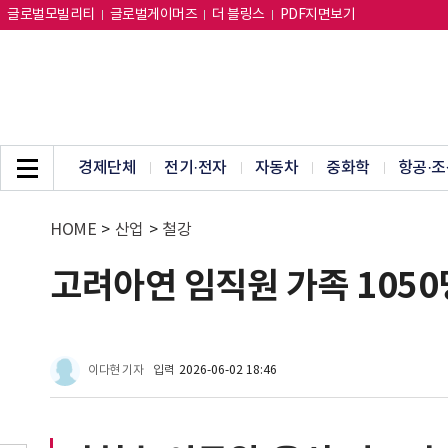
글로벌모빌리티
글로벌게이머즈
더 블링스
PDF지면보기
경제단체
전기·전자
자동차
중화학
항공·조
HOME
>
산업
>
철강
고려아연 임직원 가족 105
이다현 기자
입력
2026-06-02 18:46