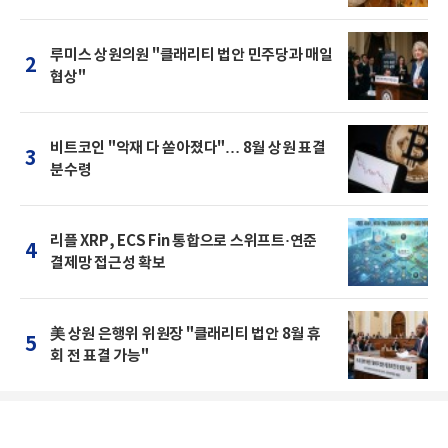
루미스 상원의원 "클래리티 법안 민주당과 매일
2
협상"
비트코인 "악재 다 쏟아졌다"… 8월 상원 표결
3
분수령
리플 XRP, ECS Fin 통합으로 스위프트·연준
4
결제망 접근성 확보
美 상원 은행위 위원장 "클래리티 법안 8월 휴
5
회 전 표결 가능"