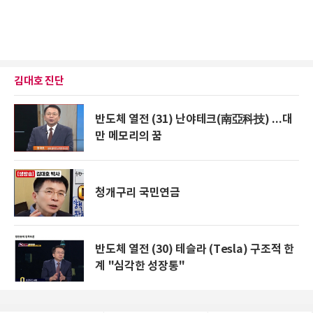
김대호 진단
반도체 열전 (31) 난야테크(南亞科技) ...대
만 메모리의 꿈
청개구리 국민연금
반도체 열전 (30) 테슬라 (Tesla) 구조적 한
계 "심각한 성장통"