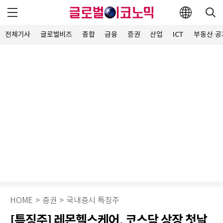
전체기사
글로벌비즈
종합
금융
증권
산업
ICT
부동산·공
HOME
>
증권
>
국내증시 특징주
[특징주] 레몬헬스케어, 코스닥 상장 첫날