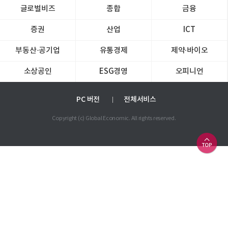
글로벌비즈
종합
금융
증권
산업
ICT
부동산·공기업
유통경제
제약∙바이오
소상공인
ESG경영
오피니언
PC 버전
전체서비스
Copyright (c) Global Economic. All rights reserved.