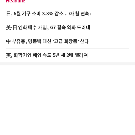
Headline
日, 6월 가구 소비 3.3% 감소...7개월 연속↓
美·日 엔화 매수 개입, G7 결속 약화 드러내
中 부유층, 명품백 대신 ‘고급 화장품’ 산다
英, 화학기업 폐업 속도 5년 새 2배 빨라져