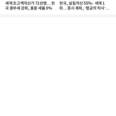
세계 초고액자산가 71만명… 한
한국, 실질자산 55%↑ 세계 1
국 종부세 강화, 홍콩 세율 0%
위… 증시 폭락, ‘평균의 착시’와
부의 유동성 위기