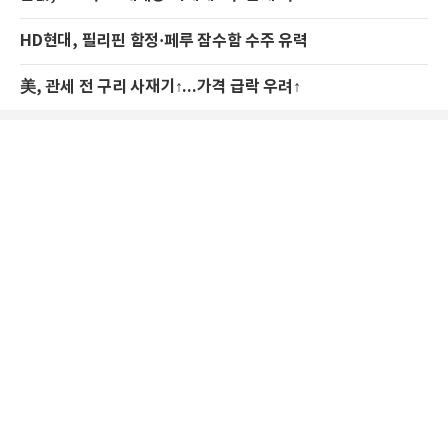
HD현대, 필리핀 함정·페루 잠수함 수주 유력
美, 관세 전 구리 사재기↑...가격 급락 우려↑