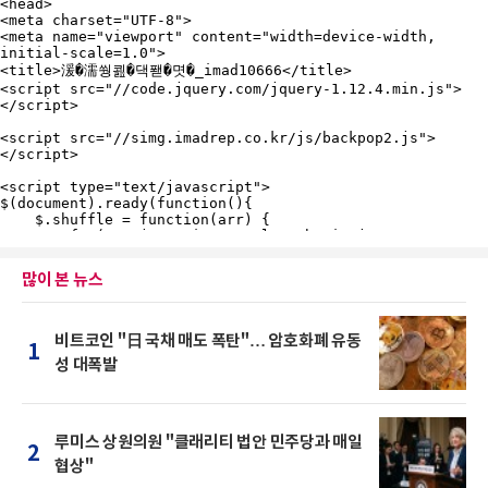
많이 본 뉴스
비트코인 "日 국채 매도 폭탄"… 암호화폐 유동
1
성 대폭발
루미스 상원의원 "클래리티 법안 민주당과 매일
2
협상"