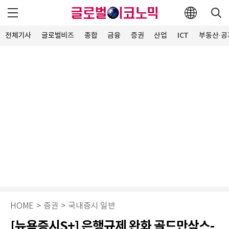
전체기사
글로벌비즈
종합
금융
증권
산업
ICT
부동산·공
HOME
>
증권
>
국내증시 일반
[뉴욕증시S+] 은행규제 완화 골드만삭스-