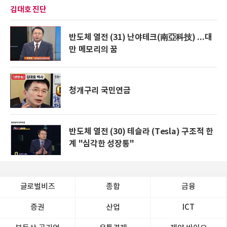
김대호 진단
반도체 열전 (31) 난야테크(南亞科技) ...대
만 메모리의 꿈
청개구리 국민연금
반도체 열전 (30) 테슬라 (Tesla) 구조적 한
계 "심각한 성장통"
글로벌비즈
종합
금융
증권
산업
ICT