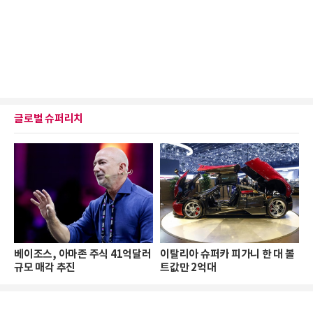
글로벌 슈퍼리치
베이조스, 아마존 주식 41억달러
이탈리아 슈퍼카 피가니 한 대 볼
규모 매각 추진
트값만 2억대