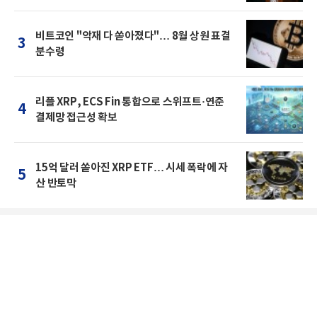
비트코인 "악재 다 쏟아졌다"… 8월 상원 표결
3
분수령
리플 XRP, ECS Fin 통합으로 스위프트·연준
4
결제망 접근성 확보
15억 달러 쏟아진 XRP ETF… 시세 폭락에 자
5
산 반토막