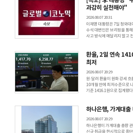
[속보] 李 대통령 
과감히 실천해야"
2026.08.07 20:31
이재명 대통령은 7일 청와대에
수석 대변인은 브리핑을 통해
사고 방식에 매달리지 말고 
말했다.
환율, 2일 연속 1
최저
2026.08.07 20:29
원·달러 환율이 원화 강세 흐
10개월 만에 최저수준으로 나
기준 1416.1원으로 집계됐다
(1400원) 이후 약 10개월 
환율은 이틀 연속 비슷한 수
하나은행, 가계대출
(ADR) 상장에 따른 달러 
이끌고 있는 것으로 보인다.
2026.08.07 20:29
하나은행이 가계대출 총량 
신규 취급을 한시적으로 중단한