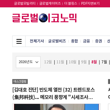
글로벌모빌리티
글로벌게이머즈
더 블링스
PDF지면보기
전체기사
글로벌비즈
종합
금융
증권
8월
12월
|
11월
|
10월
|
9월
|
|
7월
|
데스크칼럼
[김대호 진단] 반도체 열전 (32) 트렌드포스
(集邦科技)... 메모리 풍향계 "시세조사
1인자"