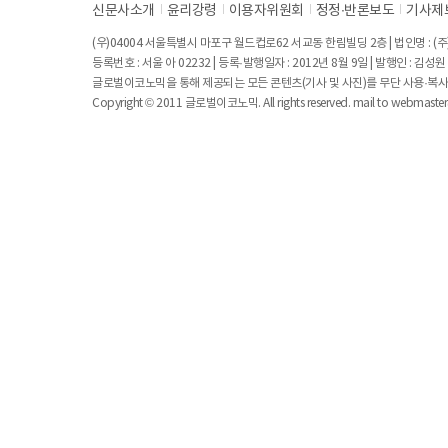
신문사소개
윤리강령
이용자위원회
정정∙반론보도
기사제
(우)04004 서울특별시 마포구 월드컵로62 서교동 한림빌딩 2층 | 법인명 : (주)
등록번호 : 서울 아 02232 | 등록·발행일자 : 2012년 8월 9일 | 발행인 : 김
글로벌이코노믹을 통해 제공되는 모든 콘텐츠(기사 및 사진)를 무단 사용·복사
Copyright © 2011 글로벌이코노믹. All rights reserved. mail to
webmaste