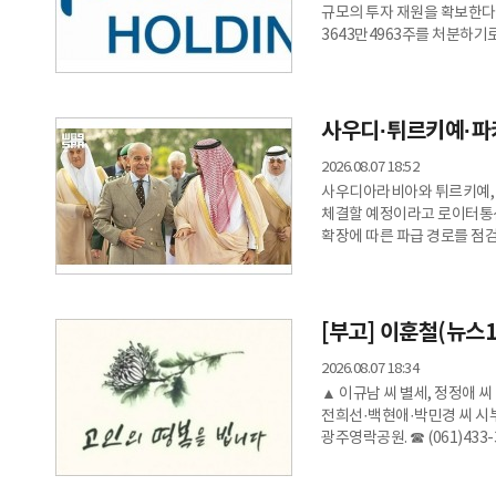
규모의 투자 재원을 확보한다
3643만4963주를 처분하기
주당 5만5400원이다. 포스코
매각하기로 했다. 주당 가격은
오는 9월 7일이다. 포스코홀
기업가치 제고를 위한 전략적
사우디·튀르키예·파키
포스코인터내셔널에 대
2026.08.07 18:52
사우디아라비아와 튀르키예, 
체결할 예정이라고 로이터통신이
확장에 따른 파급 경로를 점
메카에서 서명식이 열릴 계획
위해 셰바즈 샤리프 파키스탄
도착해 메카에서 움라를 수행
출발했다.이들은 무함마드 빈
[부고] 이훈철(뉴스
2026.08.07 18:34
▲ 이규남 씨 별세, 정정애 씨
전희선·백현애·박민경 씨 시부상
광주영락공원. ☎ (061)433-