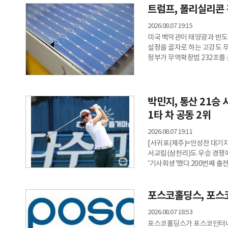
능력 축소와 비용 대폭 절감
트럼프, 폴리실리콘 
2026.08.07 19:15
미국 백악관이 태양광과 반도
설정을 골자로 하는 고강도 무
정부가 무역확장법 232조를 
최저가격을 도입하는 선언문에
반도체 공급망 참여 기업들도
최저가격 기준 설정백악관 문
(약 2만 9740원)로 책정됐
박민지, 통산 21승 
1620원
1타 차 공동 2위
2026.08.07 19:11
[서귀포(제주)=안성찬 대기자
서교림(삼천리)도 우승 경쟁에
'기사회생'했다.200번째 출
챔피언' 고지원(삼천리)은 컷
(파72·6767야드)에서 열
포스코홀딩스, 포스
(총상금 10억원, 우승상금 1
몰아쳐 합계 8언더파 136타
2026.08.07 18:53
신다인(요진
포스코홀딩스가 포스코인터내셔