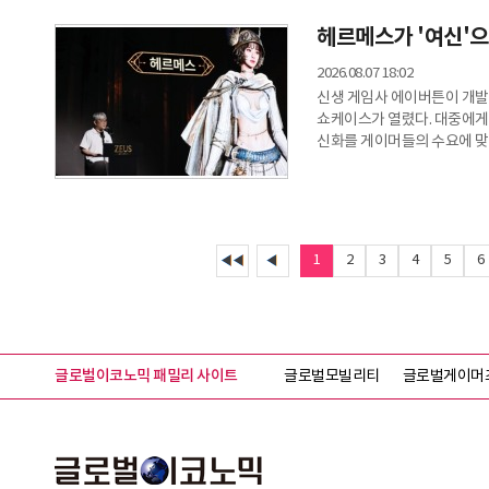
헤르메스가 '여신'으
2026.08.07 18:02
신생 게임사 에이버튼이 개발하
쇼케이스가 열렸다. 대중에게
신화를 게이머들의 수요에 맞
JW 메리어트 동대문 스퀘어 
김대훤 에이버튼 대표 등 양
대표는 "제우스는 현재 최고
게임"이라고 소개했다. 이용자
'판도라
1
2
3
4
5
6
글로벌이코노믹 패밀리 사이트
글로벌모빌리티
글로벌게이머