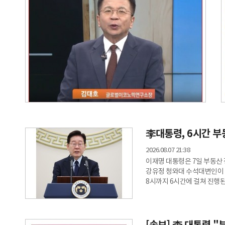
李대통령, 6시간 
2026.08.07 21:38
이재명 대통령은 7일 부동산
강유정 청와대 수석대변인이 
8시까지 6시간에 걸쳐 진행된
대해 관계부처 장관 등으로부
금융 지원 방향 및 방안과 함
의견을 주고받았다. 특히 이
방안이 폭넓게 개진됐고 면밀