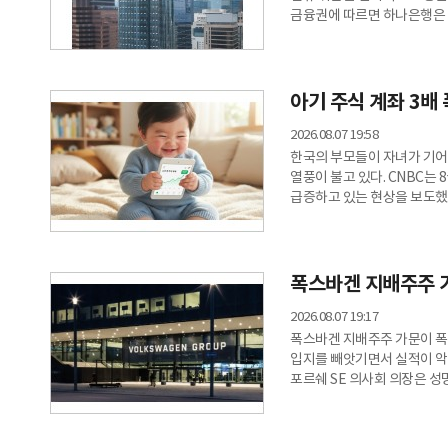
금융권에 따르면 하나은행은 
가계대출 총량 관리 수위를 
5000만원으로 제한한다. 차
유지한다.아울러 12일부터는
변동금리 주담대 신규 취급 
아기 주식 계좌 3배
효율적으로 관리하고 실수요
2026.08.07 19:58
한국의 부모들이 자녀가 기어
열풍이 불고 있다. CNBC는
급증하고 있는 현상을 보도했
중심으로 이동하는 과도기적 
최대 증권사인 미래에셋증권 자
수는 지난해 같은 기간보다 약
신규 계좌 수도 중복을 제외하
폭스바겐 지배주주 
2026.08.07 19:17
폭스바겐 지배주주 가문이 폭
입지를 빼앗기면서 실적이 악화
포르쉐 SE 의사회 의장은 성
"회사의 지속 가능한 경쟁력을
높였다. 이어 "결정을 지연할
필요한 것에만 집중해야 한다"