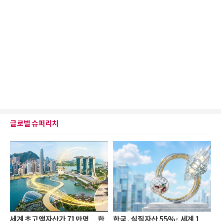
글로벌 슈퍼리치
세계 초고액자산가 71만명… 한
한국, 실질자산 55%↑ 세계 1