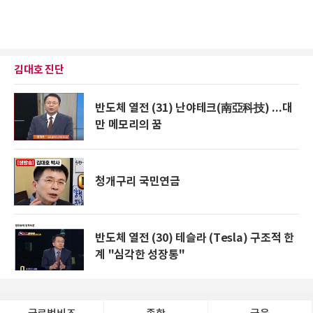
김대호 진단
반도체 열전 (31) 난야테크(南亞科技) ...대
만 메모리의 꿈
청개구리 국민연금
반도체 열전 (30) 테슬라 (Tesla) 구조적 한
계 "심각한 성장통"