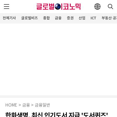
전체기사
글로벌비즈
종합
금융
증권
산업
ICT
부동산·공
HOME
>
금융
>
금융일반
한화생명, 최신 인기도서 지급 '도서퀴즈'