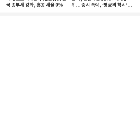
국 종부세 강화, 홍콩 세율 0%
위… 증시 폭락, ‘평균의 착시’와
부의 유동성 위기