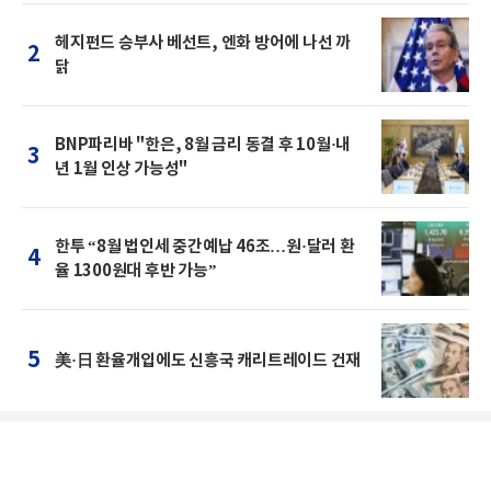
헤지펀드 승부사 베선트, 엔화 방어에 나선 까
2
닭
BNP파리바 "한은, 8월 금리 동결 후 10월·내
3
년 1월 인상 가능성"
한투 “8월 법인세 중간예납 46조…원·달러 환
4
율 1300원대 후반 가능”
5
美·日 환율개입에도 신흥국 캐리트레이드 건재