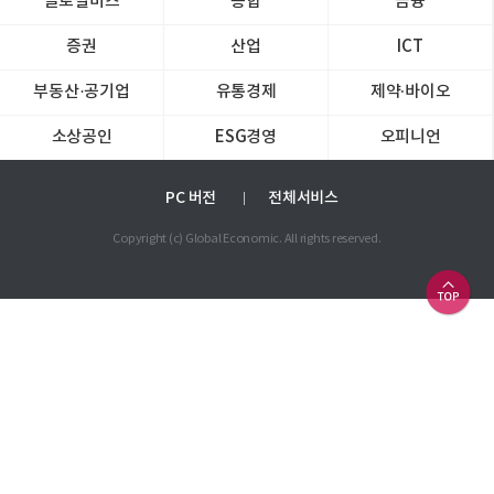
글로벌비즈
종합
금융
증권
산업
ICT
부동산·공기업
유통경제
제약∙바이오
소상공인
ESG경영
오피니언
PC 버전
전체서비스
Copyright (c) Global Economic. All rights reserved.