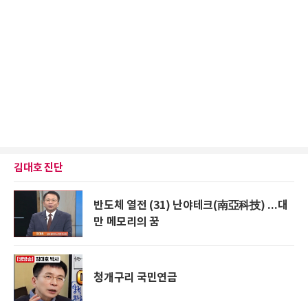
김대호 진단
반도체 열전 (31) 난야테크(南亞科技) ...대
만 메모리의 꿈
청개구리 국민연금