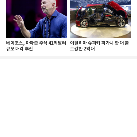
베이조스, 아마존 주식 41억달러
이탈리아 슈퍼카 피가니 한 대 볼
규모 매각 추진
트값만 2억대