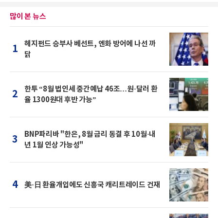
많이 본 뉴스
헤지펀드 승부사 베선트, 엔화 방어에 나선 까
1
닭
한투 “8월 법인세 중간예납 46조…원·달러 환
2
율 1300원대 후반 가능”
BNP파리바 "한은, 8월 금리 동결 후 10월·내
3
년 1월 인상 가능성"
4
美·日 환율개입에도 신흥국 캐리트레이드 건재