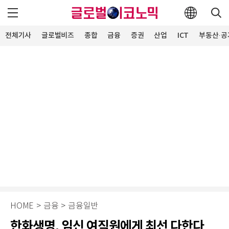
전체기사
글로벌비즈
종합
금융
증권
산업
ICT
부동산·공
HOME
>
금융
>
금융일반
한화생명, 임신 여직원에게 최선 다한다