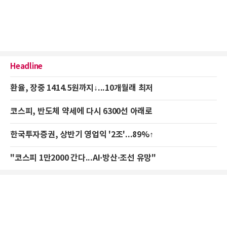
Headline
환율, 장중 1414.5원까지↓...10개월래 최저
코스피, 반도체 약세에 다시 6300선 아래로
한국투자증권, 상반기 영업익 '2조'...89%↑
"코스피 1만2000 간다...AI·방산·조선 유망"