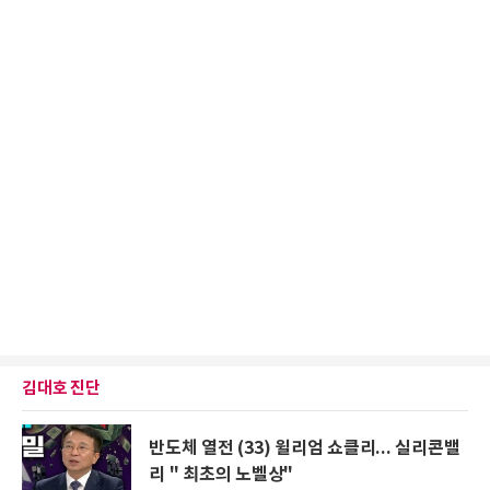
김대호 진단
반도체 열전 (33) 윌리엄 쇼클리... 실리콘밸
리 " 최초의 노벨상"