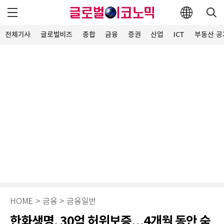
전체기사
글로벌비즈
종합
금융
증권
산업
ICT
부동산·공
HOME
>
금융
>
금융일반
한화생명, 30억 허위보증…4개월 동안 숨