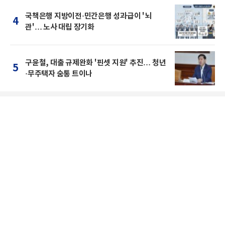
국책은행 지방이전·민간은행 성과급이 '뇌
4
관'… 노사 대립 장기화
구윤철, 대출 규제완화 '핀셋 지원' 추진… 청년
5
·무주택자 숨통 트이나