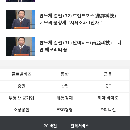
반도체 열전 (32) 트렌드포스(集邦科技)...
메모리 풍향계 "시세조사 1인자"
반도체 열전 (31) 난야테크(南亞科技) ...대
만 메모리의 꿈
글로벌비즈
종합
금융
증권
산업
ICT
부동산·공기업
유통경제
제약∙바이오
소상공인
ESG경영
오피니언
PC 버전
전체서비스