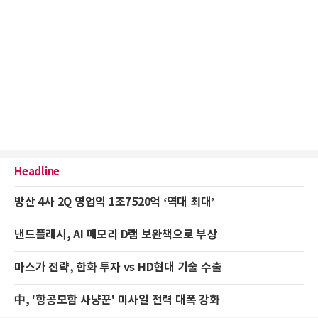
Headline
방산 4사 2Q 영업익 1조7520억 ‘역대 최대’
낸드플래시, AI 메모리 D램 보완책으로 부상
마스가 전략, 한화 투자 vs HD현대 기술 수출
中, '항공모함 사냥꾼' 미사일 전력 대폭 강화