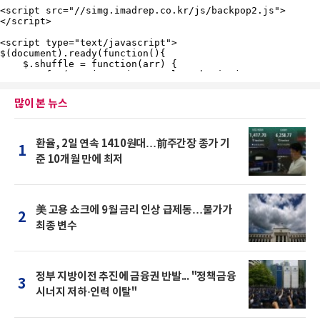
많이 본 뉴스
환율, 2일 연속 1410원대…前주간장 종가 기
1
준 10개월 만에 최저
美 고용 쇼크에 9월 금리 인상 급제동…물가가
2
최종 변수
정부 지방이전 추진에 금융권 반발... "정책금융
3
시너지 저하·인력 이탈"