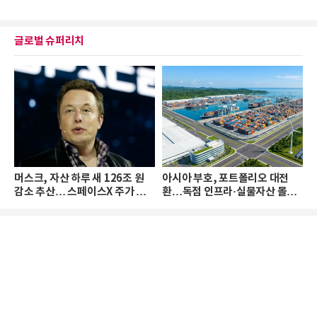
글로벌 슈퍼리치
머스크, 자산 하루 새 126조 원
아시아 부호, 포트폴리오 대전
감소 추산… 스페이스X 주가 하
환…독점 인프라·실물자산 몰린
락 때문
다