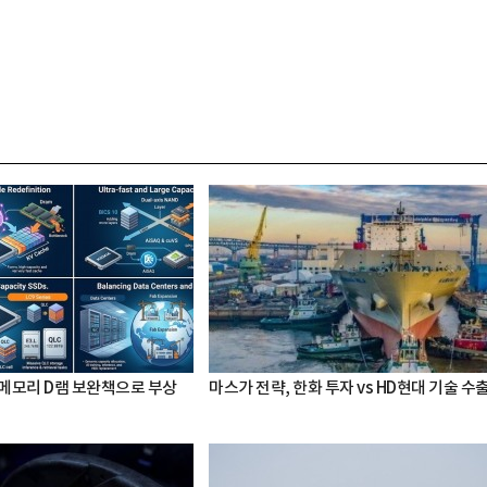
 메모리 D램 보완책으로 부상
마스가 전략, 한화 투자 vs HD현대 기술 수
박지수 아나운서가 타본 ‘전설의 무쏘’
초보자도 반할 반전 매력”