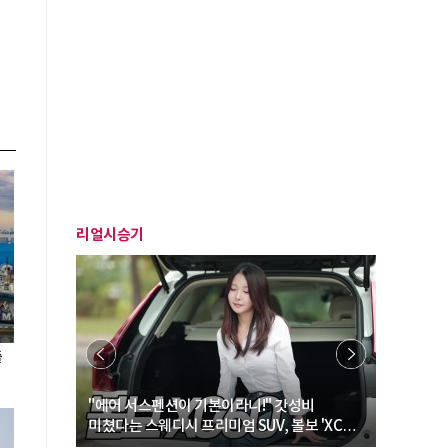
리얼시승기
출
… “여성·
"에어 서스펜션이 기본이라니!" 갓성비
"디자인 대
미쳤다는 스웨디시 프리미엄 SUV, 볼보 'XC60
크로스오버
B5 울트라'