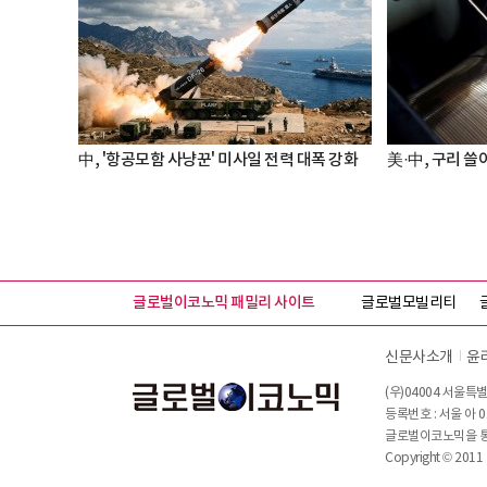
中, '항공모함 사냥꾼' 미사일 전력 대폭 강화
美·中, 구리 쓸어
글로벌이코노믹 패밀리 사이트
글로벌모빌리티
신문사소개
윤
(우)04004 서울특별
등록번호 : 서울 아 0
글로벌이코노믹을 통해
Copyright © 2011 