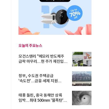
오늘의 주요뉴스
모건스탠리 "메모리 반도체주
급락 마무리…현 주가 재진입
기회...
정부, 수도권 주택공급
'속도전'…금융·세제 지원
총동원
태풍 돌핀, 중국 동해안 상륙
임박…최대 500mm '물폭탄'
예고