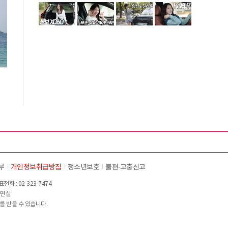
부
개인정보취급방침
청소년보호
불편∙고충신고
화 : 02-323-7474
이연실
를 받을 수 있습니다.