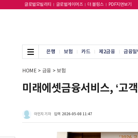
글로벌모빌리티
글로벌게이머즈
더 블링스
PDF지면보기
은행
보험
카드
제2금융
금융일
HOME
>
금융
>
보험
미래에셋금융서비스, ‘고객
이민지 기자
입력
2026-05-08 11:47