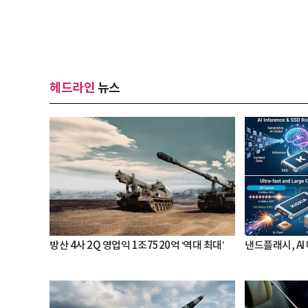
헤드라인
뉴스
방산 4사 2Q 영업익 1조7520억 ‘역대 최대’
낸드플래시, AI