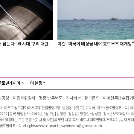
 담는다...AI 시대 ‘구리 대란’
이란 "미국이 배상금 내야 호르무즈 재개방"
글로벌게이머즈
더 블링스
리강령
이용자위원회
정정∙반론보도
기사제보
광고문의
이메일무단수집거
시 마포구 월드컵로62 서교동 한림빌딩 2층 | 법인명 : (주)그린미디어 | 제호 : 글로벌이코노믹 | 대표전
2232 | 등록·발행일자 : 2012년 8월 9일 | 발행인 : 김성원 | 편집인 : 김성원 | 청소년보호책임자 : 
 제공되는 모든 콘텐츠(기사 및 사진)를 무단 사용·복사·배포시 저작권법에 저촉되며, 법적 제재
글로벌이코노믹. All rights reserved. mail to
webmaster@g-enews.com