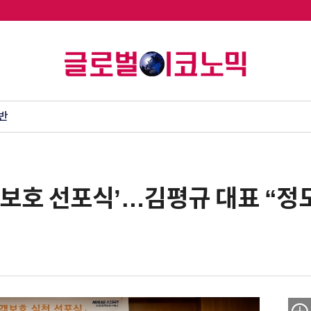
반
보호 선포식’…김평규 대표 “정