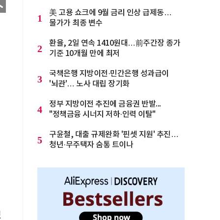
美 고용 쇼크에 9월 금리 인상 급제동…
1
물가가 최종 변수
환율, 2일 연속 1410원대…前주간장 종가
2
기준 10개월 만에 최저
국책은행 지방이전·민간은행 성과급이
3
'뇌관'… 노사 대립 장기화
정부 지방이전 추진에 금융권 반발...
4
"정책금융 시너지 저하·인력 이탈"
구윤철, 대출 규제완화 '핀셋 지원' 추진…
5
청년·무주택자 숨통 트이나
혔