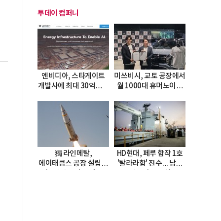
투데이 컴퍼니
엔비디아, 스타게이트
미쓰비시, 교토 공장에서
개발사에 최대 30억달러
월 1000대 휴머노이드
투자
양산
獨 라인메탈,
HD현대, 페루 합작 1호
에이태큼스 공장 설립…
'탈라라함' 진수…남미
美 탄약고 기갈 해소
방산거점 결실
한계