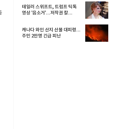
테일러 스위프트, 트럼프 틱톡
동
영상 '음소거'…저작권 칼
빼들었...
캐나다 와인 산지 산불 대피령…
주민 2만명 긴급 피난