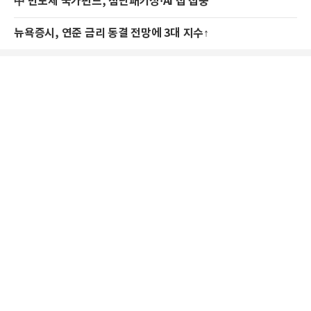
中 반도체 국가펀드, 첨단패키징·AI 칩 집중
뉴욕증시, 연준 금리 동결 전망에 3대 지수↑