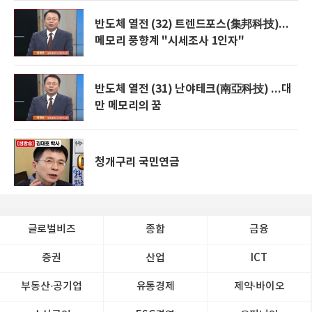
반도체 열전 (32) 트렌드포스(集邦科技)...
메모리 풍향계 "시세조사 1인자"
반도체 열전 (31) 난야테크(南亞科技) ...대
만 메모리의 꿈
청개구리 국민연금
글로벌비즈
종합
금융
증권
산업
ICT
부동산·공기업
유통경제
제약∙바이오