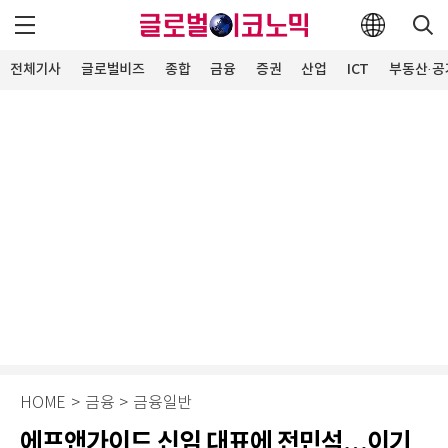
전체기사
글로벌비즈
종합
금융
증권
산업
ICT
부동산·공
HOME
>
금융
>
금융일반
에프앤가이드 신임 대표에 전민석…이기