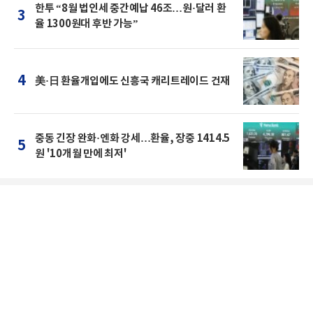
한투 “8월 법인세 중간예납 46조…원·달러 환
3
율 1300원대 후반 가능”
4
美·日 환율개입에도 신흥국 캐리트레이드 건재
중동 긴장 완화·엔화 강세…환율, 장중 1414.5
5
원 '10개월 만에 최저'