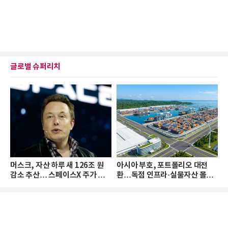
글로벌 슈퍼리치
머스크, 자산 하루 새 126조 원
아시아 부호, 포트폴리오 대전
감소 추산… 스페이스X 주가 하
환…독점 인프라·실물자산 몰린
락 때문
다