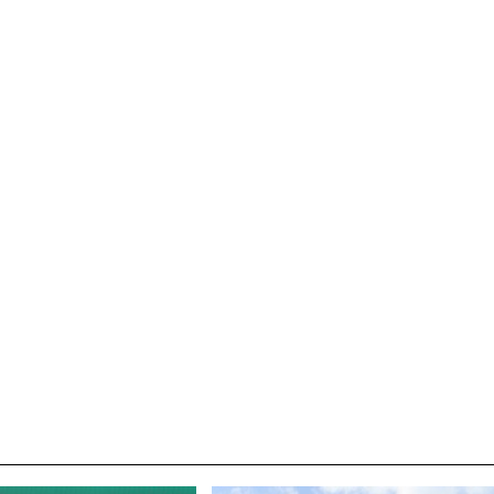
박지수 아나운서가 타본 ‘전설의 무쏘’
초보자도 반할 반전 매력”