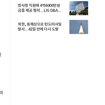
방사청 직원에 4억6000만원
금품 제공 혐의…LIG D&A
임직원 구속
북한, 동해상으로 탄도미사일
발사…42일 만에 다시 도발
억
선
과