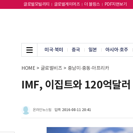
글로벌모빌리티
글로벌게이머즈
더 블링스
PDF지면보기
미국·북미
중국
일본
아시아·호주
HOME
>
글로벌비즈
>
중남미·중동·아프리카
IMF, 이집트와 120억달
온라인뉴스팀
입력
2016-08-11 20:41