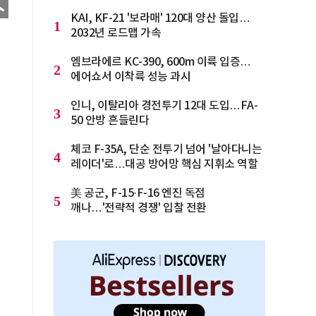
KAI, KF-21 '보라매' 120대 양산 돌입…
1
2032년 로드맵 가속
엠브라에르 KC-390, 600m 이륙 입증…
2
에어쇼서 이착륙 성능 과시
인니, 이탈리아 경전투기 12대 도입…FA-
3
50 안방 흔들린다
체코 F-35A, 단순 전투기 넘어 '날아다니는
4
레이더'로…대공 방어망 핵심 지휘소 역할
美 공군, F-15·F-16 엔진 독점
5
깨나…'전략적 경쟁' 입찰 전환