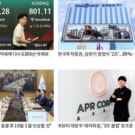
약세에 다시 6300선 아래로
한국투자증권, 상반기 영업익 '2조'...89%↑
 동결 후 10월·1월 인상할 것"
‘K뷰티 대장주’ 에이피알, '3조 클럽' 정조준