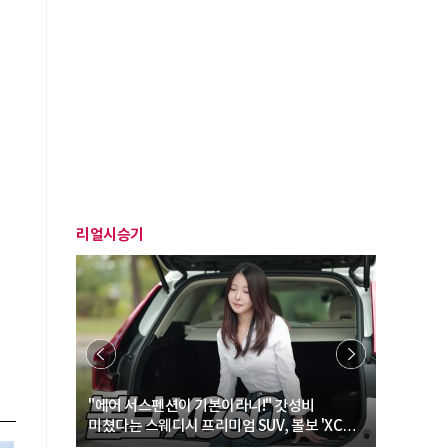
리얼시승기
… “여성·
"에어 서스펜션이 기본이라니!" 갓성비
"디자인 대
미쳤다는 스웨디시 프리미엄 SUV, 볼보 'XC60
크로스오버
B5 울트라'