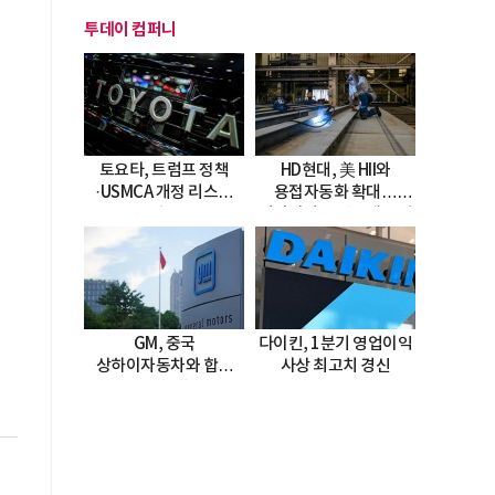
투데이 컴퍼니
토요타, 트럼프 정책
HD현대, 美 HII와
·USMCA 개정 리스크
용접자동화 확대…
직면
미시시피 조선소에 전격
도입
GM, 중국
다이킨, 1분기 영업이익
상하이자동차와 합작
사상 최고치 경신
20년 연장…
2047년까지 파트너십
지속