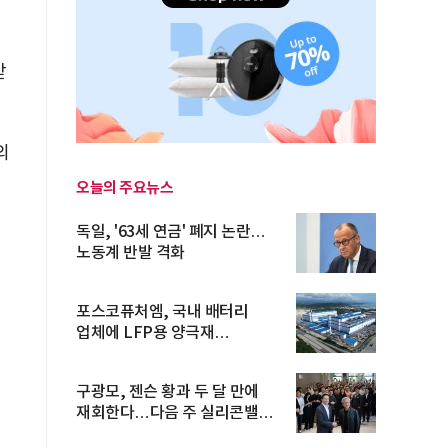
받
의
오늘의 주요뉴스
독일, '63세 연금' 폐지 논란…
노동계 반발 격화
포스코퓨처엠, 국내 배터리
업체에 LFP용 양극재
장기공급계약
구광모, 젠슨 황과 두 달 만에
재회한다…다음 주 실리콘밸리
방...