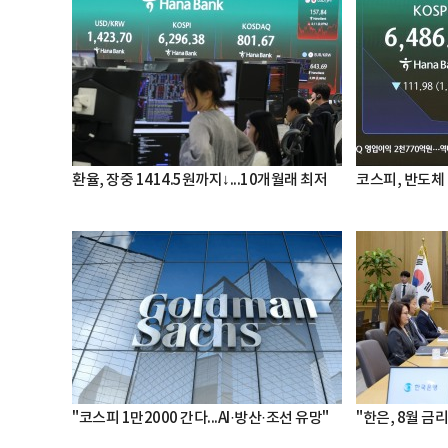
환율, 장중 1414.5원까지↓...10개월래 최저
코스피, 반도체 
"코스피 1만2000 간다...AI·방산·조선 유망"
"한은, 8월 금리